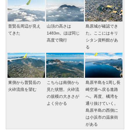
普賢岳周辺が見え
山頂の高さは
島原城が確認でき
てきた
1483m。ほぼ同じ
た。ここにはキリ
高度で飛行
シタン資料館があ
る
東側から普賢岳の
こちらは南側から
島原半島を1周し長
火砕流痕を望む
見た状態。火砕流
崎空港へ戻る進路
の規模の大きさが
へ。再度、橘湾を
よく分かる
通り抜けていく。
島原半島の西側に
は小浜市の温泉街
がある