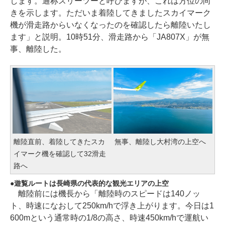
します。通称スリーツーと呼びますが、これは方位の向
きを示します。ただいま着陸してきましたスカイマーク
機が滑走路からいなくなったのを確認したら離陸いたし
ます」と説明。10時51分、滑走路から「JA807X」が無
事、離陸した。
離陸直前、着陸してきたスカ
無事、離陸し大村湾の上空へ
イマーク機を確認して32滑走
路へ
遊覧ルートは長崎県の代表的な観光エリアの上空
離陸前には機長から「離陸時のスピードは140ノッ
ト、時速になおして250km/hで浮き上がります。今日は1
600mという通常時の1/8の高さ、時速450km/hで運航い