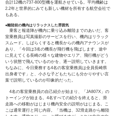
合計12機の737-800型機を運航させている。平均機齢は
2.2年と世界的にみても新しい機材を所有する航空会社で
もある。
離陸前の機内はリラックスした雰囲気
乗客と報道陣が機内に乗り込み離陸までのあいだ、客
室乗務員は写真撮影のサービスを行い、機内はリラック
スムード。しばらくすると機長からの機内アナウンスが
あり、「今回は3名の機長が飛行機を飛ばします、途中
に見えてくる長崎の様々な建物やエリア、飛行機がどう
いう状態で飛んでいるのかを、逐一説明していきます。
ちなみに、今日乗務する4名の客室乗務員は全員長崎県
出身者です」と、小さな子どもたちにも分かりやすい言
葉で説明しているのが印象的だった。
4名の客室乗務員の自己紹介が始まり、「JA807X」の
トーイングが始まる。4名すべての紹介を終えると、滑
走路への移動がはじまり機内安全の説明がはじまる。こ
こは通常運行と同じ内容。「当機は、32滑走路から離陸