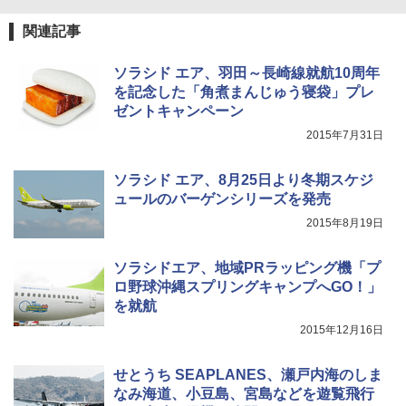
簡単設置 ポップアップテント エクルベージ
送
ュ(BC仕様) PATC-150B(EB)
関連記事
￥3,680
￥9,990
ソラシド エア、羽田～長崎線就航10周年
を記念した「角煮まんじゅう寝袋」プレ
ポインターライト 強力 小型 緑色/赤色/青紫色
[キャンパーズコレクション 山善] 傘みたいに
ゼントキャンペーン
USB充電式 高精度 超長距離照射 長時間使用
広げるだけ パッとサッとテント キューブワ
可能 安全ロック付き 高安全性 金属製耐久 コ
イド ブラックコーティング フルクローズ メ
2015年7月31日
ンパクト多機能設計 持ち運び便利 アウトド
ッシュ 4人用 簡単設置 ポップアップテント P
ア/オフィス/教育現場/展示会用 緑
ATCW-150B エクルベージュ
ソラシド エア、8月25日より冬期スケジ
￥1,180
￥-
ュールのバーゲンシリーズを発売
2015年8月19日
ソラシドエア、地域PRラッピング機「プ
ロ野球沖縄スプリングキャンプへGO！」
を就航
2015年12月16日
せとうち SEAPLANES、瀬戸内海のしま
なみ海道、小豆島、宮島などを遊覧飛行