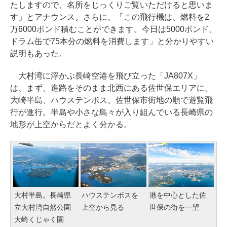
たしますので、名所をじっくりご覧いただけると思いま
す」とアナウンス。さらに、「この飛行機は、燃料を2
万6000ポンド積むことができます。今日は5000ポンド、
ドラム缶で75本分の燃料を消費します」と分かりやすい
説明もあった。
大村湾に浮かぶ長崎空港を飛び立った「JA807X」
は、まず、進路をそのまま北西にある佐世保エリアに。
大崎半島、ハウステンボス、佐世保市街地の順で遊覧飛
行が進行。半島や小さな島々が入り組んでいる長崎県の
地形が上空からだとよく分かる。
大村半島。長崎県
ハウステンボスを
港を中心とした佐
立大村湾自然公園
上空から見る
世保の街を一望
大崎くじゃく園