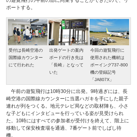
の遊覧飛行の午前の部に同乗することができたので、リ
ポートする。
受付は長崎空港の
出発ゲートの案内
今回の遊覧飛行に
国際線カウンター
ボードの行き先は
使用された機材は
にて行われた
「長崎」となって
ボーイング737-800
いた
機の登録記号
「JA807X」
午前の遊覧飛行は10時30分に出発。9時過ぎには、長
崎空港の国際線カウンターに当選ハガキを手にした親子
連れが列をつくる。地元テレビ局などの取材陣も、小さ
な子どもにインタビューを行っている姿が見受けられ
た。10時にはすべての参加者が受付けを終えて、階上に
移動して保安検査場を通過、7番ゲート前でしばし待
機。