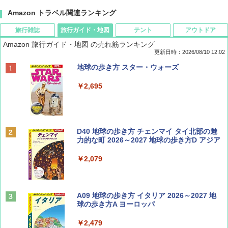
Amazon トラベル関連ランキング
旅行雑誌
旅行ガイド・地図
テント
アウトドア
Amazon 旅行ガイド・地図 の売れ筋ランキング
更新日時：2026/08/10 12:02
BE-PAL(ビ-パル) 2026年 10 月号【特別付録:
地球の歩き方 スター・ウォーズ
ノルディスク 4ホール鋳鉄スキレット】
￥2,695
￥1,540
BE-PAL(ビ-パル) 2026年 9 月号【特別付録:
D40 地球の歩き方 チェンマイ タイ北部の魅
SOTO ミニマル"旅"財布 ランダム2種】
力的な町 2026～2027 地球の歩き方D アジア
￥1,500
￥2,079
ディズニーファン ２０２６年 ９月号 [雑
A09 地球の歩き方 イタリア 2026～2027 地
誌] (ＤＩＳＮＥＹ ＦＡＮ)
球の歩き方A ヨーロッパ
￥713
￥2,479