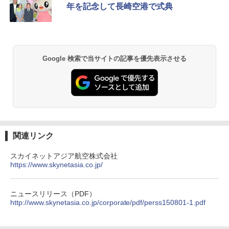
年を記念して長崎空港で式典
&ハイキング カーキ PATC-150(KH)
￥6,459
￥6,841
GRANDOOR ステンレス保冷剤 2個セット 2
ENDLESS BASE 《めざましテレビで紹介》
026リニューアル 急速冷凍 空間倍増 衛生的
Google 検索で当サイトの記事を優先表示させる
テント ワンタッチ RENEW 幅200 2-3人用 43
コンパクト 保冷力長持ち
500002(88859)
￥2,980
￥5,999
Across やわらか保冷剤 日本製 固まらない 1
PYKES PEAK (パイクスピーク) 着替えテン
1cm ソフト 2個セット (2個セット)
ト プライバシー テント 【中が透けない】 1
関連リンク
人用 折りたたみ 防災グッズ 災害用トイレ ビ
￥680
ーチ ピクニック ポップアップテント 携帯 簡
易 トイレテント (オリーブ)
スカイネットアジア航空株式会社
https://www.skynetasia.co.jp/
￥4,836
熊撃退スプレー 熊よけスプレー 熊スプレー
【日本企業販売】超強力クマ対策スプレー 30
0ml（連続噴射30秒）110ml（連続噴射15
ニュースリリース（PDF）
秒）射程5～10m 安全ロック搭載 携帯収納袋
http://www.skynetasia.co.jp/corporate/pdf/perss150801-1.pdf
[キャンパーズコレクション 山善] 傘みたいに
付き ヒグマ・イノシシ対策 自治体・教育機
広げるだけ パッとサッとテント ブラックコ
関の購入実績 登山・キャンプ・アウトドア・
ーティング フルクローズ メッシュ 3-4人用
防災用品 長期保存可能 緊急時用 日本国内発