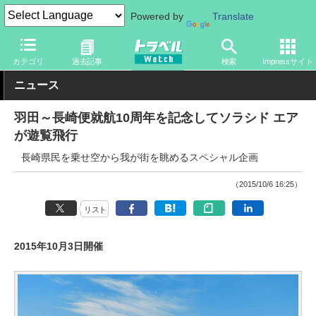
Powered by
Translate
トラベル Watch
企業・政府・官庁
国内エアライン
ソラシドエ
カテゴリ
過去記事
検索
Impressサイト
ニュース
羽田～長崎便就航10周年を記念してソラシド エア
が遊覧飛行
長崎県民を乗せ空から我が街を眺めるスペシャル企画
（2015/10/6 16:25）
リスト
2015年10月3日開催