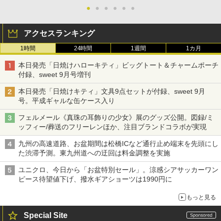
●
●
●
●
●
●
アクセスランキング
1時間
24時間
1週間
1カ月
本日発売「日焼けハローキティ」ビッグトート＆チャームポーチ
付録、sweet 9月号増刊
本日発売「日焼けキティ」文具9点セットが付録、sweet 9月
号。平成ギャルな缶ケース入り
フェルメール《真珠の耳飾りの少女》展のグッズ公開。図録/ミ
ッフィー/葬送のフリーレンほか、注目ブランドコラボが実現
九州の高速道路、お盆期間は松橋ICなど通行止め端末を先頭にし
た渋滞予測。東九州道への迂回は料金調整を実施
ユニクロ、今日から「お盆特別セール」。涼感シアサッカーワン
ピース待望値下げ、撥水ギアショーツは1990円に
もっと見る
Special Site