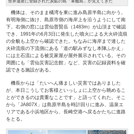
世界遺産に登録された炭鉱の島「軍艦島」が見えてきた
機体は、そのまま橘湾を東に進み島原半島に向かう。
有明海側に抜け、島原市側の海岸上を沿うようにして南
下。右側の窓には雲仙普賢岳（1483m）が山頂まで確認
でき、1991年の6月3日に発生した噴火による大火砕流痕
の全貌も上空から確認できた。ちなみに海岸まで達した
火砕流痕の下流側にある「道の駅みずなし本陣ふかえ」
には土石流による被災家屋が屋外展示されている。その
周囲にも「雲仙災害記念館」など、災害の記録資料を確
認できる施設がある。
機長からは「たいへん痛ましい災害ではありました
が、本日こうしてお客様といっしょに上空から眺めるこ
とができるのは貴重なことです」と語ってくれた。そこ
から「JA807X」は島原半島を時計回りに進み、温泉エ
リアである小浜地区から、長崎空港へ戻るかたちに進路
をとる。