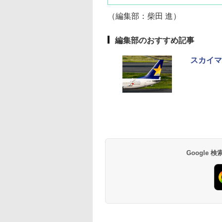
（編集部：柴田 進）
編集部のおすすめ記事
スカイマ
草津温泉 ホテル櫻
品川プリンスホテル
グランドニッコー東
海のサウナ＆スパ
東京ドームホテル
シェラトン・グラン
井
京ベイ 舞浜
オールインクルーシ
デ・トーキョーベ
7,037円～
7,980円～
ブ 島原温泉ホテル
イ・ホテル
14,300円～
6,800円～
南風楼
10,450円～
7,950円～
Google