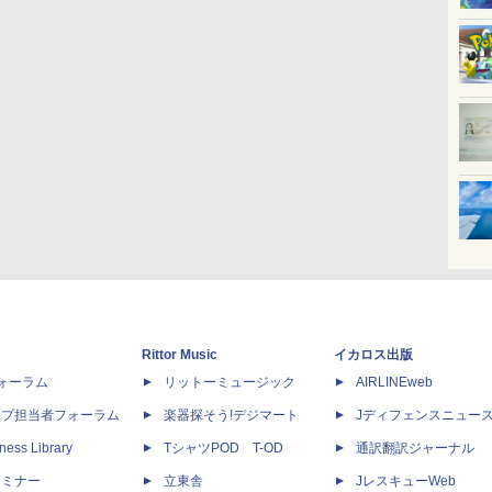
Rittor Music
イカロス出版
dフォーラム
リットーミュージック
AIRLINEweb
ップ担当者フォーラム
楽器探そう!デジマート
Jディフェンスニュー
ness Library
TシャツPOD T-OD
通訳翻訳ジャーナル
セミナー
立東舎
JレスキューWeb