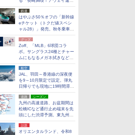
る「長崎満喫！アウェイ遠征
応援キャンペーン」
鉄道
はやぶさ50％オフの「新幹線
eチケット（トクだ値スペシ
ャル28）」発売。秋冬乗車
分、えきねっと限定
グッズ
Zoff、「MLB」6球団コラ
ボ。サングラス24種とチャー
ムにもなるメガネ拭きなど雑
貨24種
航空
JAL、羽田～香港線の深夜便
を9～10月限定で設定。弾丸
日帰りでも現地に19時間滞在
できる
道路
シーズン
九州の高速道路、お盆期間は
松橋ICなど通行止め端末を先
頭にした渋滞予測。東九州道
への迂回は料金調整を実施
話題
オリエンタルランド、令和8