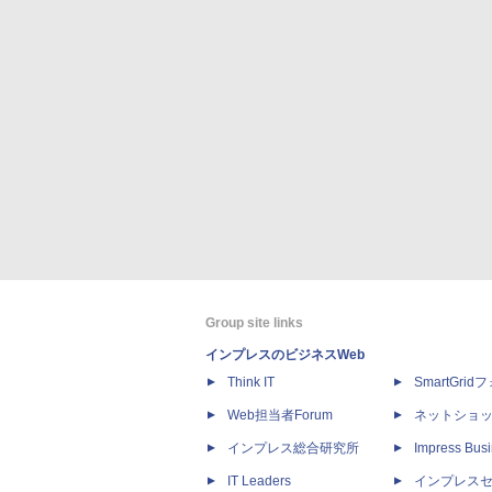
Group site links
インプレスのビジネスWeb
Think IT
SmartGri
Web担当者Forum
ネットショ
インプレス総合研究所
Impress Busi
IT Leaders
インプレス