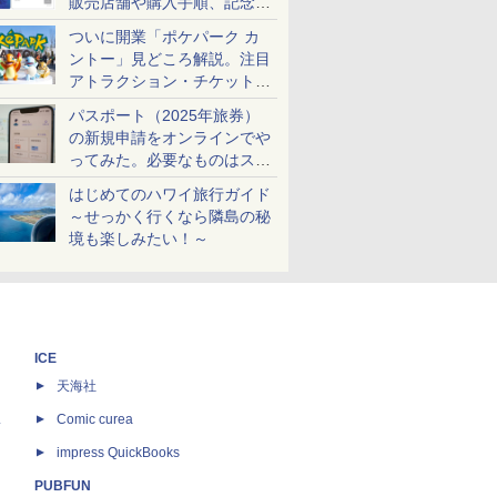
販売店舗や購入手順、記念チ
ケットも解説
ついに開業「ポケパーク カ
ントー」見どころ解説。注目
アトラクション・チケット手
配・来場前に必要な準備は？
パスポート（2025年旅券）
の新規申請をオンラインでや
ってみた。必要なものはスマ
ホとマイナカードのみ
はじめてのハワイ旅行ガイド
～せっかく行くなら隣島の秘
境も楽しみたい！～
ICE
天海社
ス
Comic curea
impress QuickBooks
PUBFUN