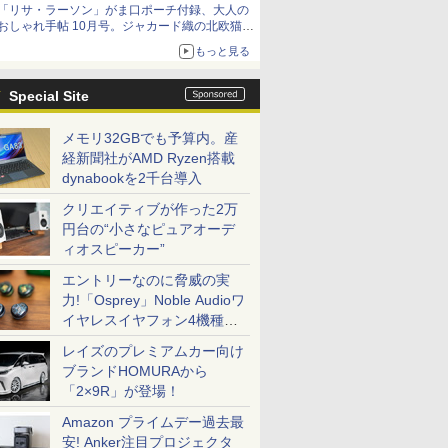
「リサ・ラーソン」がま口ポーチ付録、大人の
おしゃれ手帖 10月号。ジャカード織の北欧猫デ
ザイン
もっと見る
Special Site
メモリ32GBでも予算内。産
経新聞社がAMD Ryzen搭載
dynabookを2千台導入
クリエイティブが作った2万
円台の“小さなピュアオーデ
ィオスピーカー”
エントリーなのに脅威の実
力!「Osprey」Noble Audioワ
イヤレスイヤフォン4機種を
一気に聴く
レイズのプレミアムカー向け
ブランドHOMURAから
「2×9R」が登場！
Amazon プライムデー過去最
安! Anker注目プロジェクタ