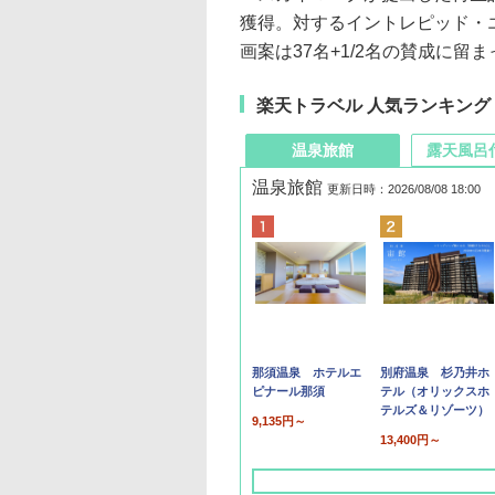
獲得。対するイントレピッド・
画案は37名+1/2名の賛成に留
楽天トラベル 人気ランキング
温泉旅館
露天風呂
温泉旅館
更新日時：2026/08/08 18:00
那須温泉 ホテルエ
別府温泉 杉乃井ホ
ピナール那須
テル（オリックスホ
テルズ＆リゾーツ）
9,135円～
13,400円～