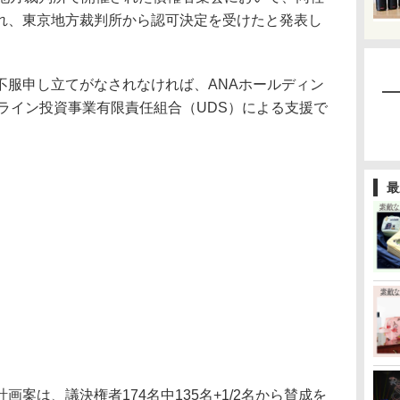
れ、東京地方裁判所から認可決定を受けたと発表し
服申し立てがなされなければ、ANAホールディン
ライン投資事業有限責任組合（UDS）による支援で
最
案は、議決権者174名中135名+1/2名から賛成を