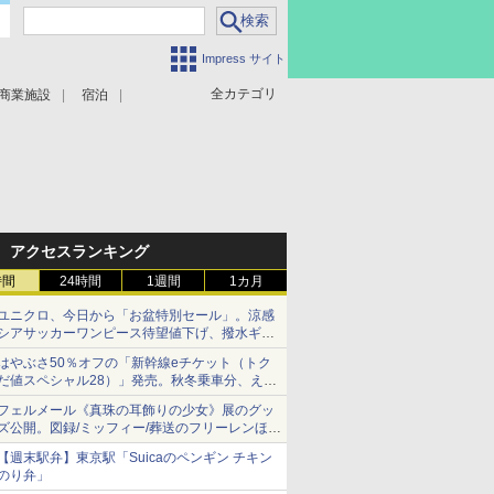
Impress サイト
全カテゴリ
商業施設
宿泊
アクセスランキング
時間
24時間
1週間
1カ月
ユニクロ、今日から「お盆特別セール」。涼感
シアサッカーワンピース待望値下げ、撥水ギア
ショーツは1990円に
はやぶさ50％オフの「新幹線eチケット（トク
だ値スペシャル28）」発売。秋冬乗車分、えき
ねっと限定
フェルメール《真珠の耳飾りの少女》展のグッ
ズ公開。図録/ミッフィー/葬送のフリーレンほ
か、注目ブランドコラボが実現
【週末駅弁】東京駅「Suicaのペンギン チキン
のり弁」