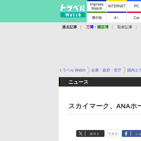
過去記事
万
博
・
園芸博
取材記事
トラベル Watch
企業・政府・官庁
国内エ
ニュース
スカイマーク、ANAホ
ポスト
リスト
シ