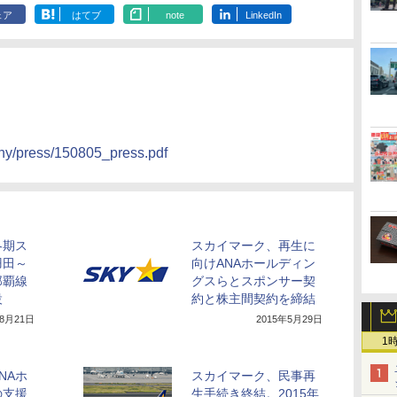
ェア
はてブ
note
LinkedIn
any/press/150805_press.pdf
冬期ス
スカイマーク、再生に
羽田～
向けANAホールディン
那覇線
グスらとスポンサー契
設
約と株主間契約を締結
年8月21日
2015年5月29日
1
NAホ
スカイマーク、民事再
の支援
生手続き終結。2015年