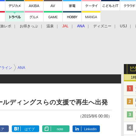
旅レポ
お得きっぷ
温泉
JAL
ANA
ディズニー
USJ
アライン
ANA
1
ールディングスらの支援で再生へ出発
（2015/8/6 00:00）
ェア
はてブ
note
LinkedIn