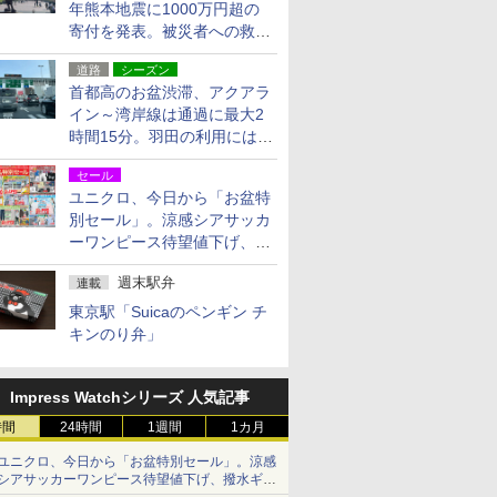
年熊本地震に1000万円超の
寄付を発表。被災者への救援
活動・復旧支援
道路
シーズン
首都高のお盆渋滞、アクアラ
イン～湾岸線は通過に最大2
時間15分。羽田の利用には
「空港西出口」の利用検討を
セール
ユニクロ、今日から「お盆特
別セール」。涼感シアサッカ
ーワンピース待望値下げ、撥
水ギアショーツは1990円に
週末駅弁
連載
東京駅「Suicaのペンギン チ
キンのり弁」
Impress Watchシリーズ 人気記事
時間
24時間
1週間
1カ月
ユニクロ、今日から「お盆特別セール」。涼感
シアサッカーワンピース待望値下げ、撥水ギア