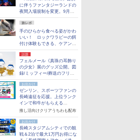
に伴うファンタジーランドの
夜間入場規制を変更。9月か
ら18時50分～20時ごろに
旅レポ
手のひらから食べる姿がかわ
いい！ ロックワラビーの餌
付け体験もできる、ケアンズ
でアサートン高原の日本語ガ
話題
イド付きツアーに参加してみ
フェルメール《真珠の耳飾り
た
の少女》展のグッズ公開。図
録/ミッフィー/葬送のフリー
レンほか、注目ブランドコラ
お出かけ
ボが実現
ゼンリン、スポーツファンの
長崎遠征を応援。上位ランク
インで和牛がもらえる
「GO！GO！長崎スタンプラ
推し活向けクリアうちわも配布
リー」
お出かけ
長崎スタジアムシティでの観
戦＆2泊で最大1万円お得にな