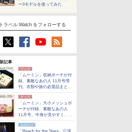
ー3モデルを使ってみた
トラベル Watch をフォローする
新記事
グッズ
「ムーミン」収納ポーチが付
録、素敵なあの人 11月号増
刊。衣類や旅の必需品まとま
る大小2個セット
グッズ
「ムーミン」大小メッシュポ
ーチが付録、素敵なあの人
11月号。中身が見やすく、温
泉スパにも使える
お出かけ
「Reach for the Stars」公演