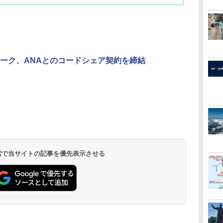
ーク、ANAとのコードシェア契約を締結
北陸 福井 あわら
品川プリンスホテ
舞浜ビューホテル
箱根湯本温泉 ホテ
ホテルトラスティ東
オリエンタルホテル
下呂温泉 水明館
住友不動産ホテル ヴ
東京ベイ舞浜ホテル
温泉 清風荘（北陸
ル イーストタワー
ｂｙ ＨＵＬＩＣ
ル おかだ
京ベイサイド
東京ベイ
ィラフォンテーヌグラ
ファーストリゾート
8,250円～
最大級の庭園露天風
（旧：東京ベイ舞浜
ンド東京有明
9,958円～
11,200円～
5,450円～
5,200円～
4,290円～
呂の宿 清風荘）
ホテル）
19,541円～
5,758円～
6,070円～
 検索で当サイトの記事を優先表示させる