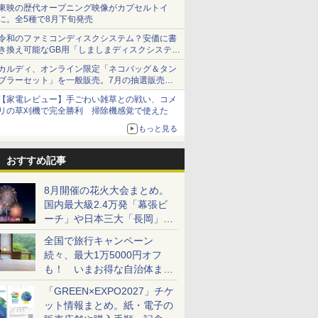
ショーツは1990円に
東映の歴代オープニング映像がカプセルトイ
に。全5種で8月下旬発売
令和のファミコンディスクシステム？安価に書
き換え可能なGB用「しましまディスクシステ
ム」
カルディ、オンライン限定「ネコバッグ＆タン
ブラーセット」を一般販売。7月の抽選販売の
当選無効分
【家電レビュー】手ごわい雑草との戦い、コメ
リの草刈機で完全勝利 掃除機感覚で使えた
もっと見る
おすすめ記事
8月開催の花火大会まとめ。
国内最大級2.4万発「幕張ビ
ーチ」や日本三大「長岡」な
ど大型イベント目白押し！
全国で旅行キャンペーン
続々、最大1万5000円オフ
も！ いまお得な自治体まと
め
「GREEN×EXPO2027」チケ
ット情報まとめ。紙・電子の