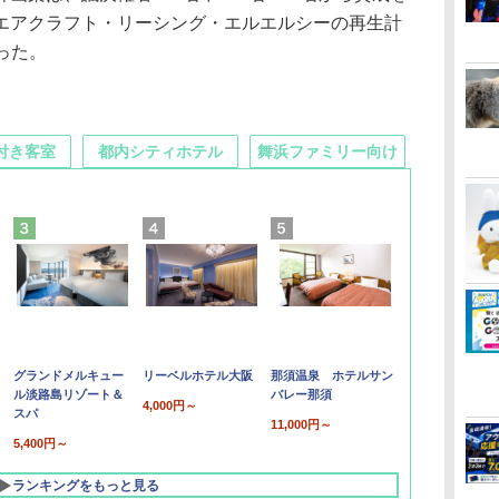
エアクラフト・リーシング・エルエルシーの再生計
まった。
付き客室
都内シティホテル
舞浜ファミリー向け
グランドメルキュー
リーベルホテル大阪
那須温泉 ホテルサン
ル淡路島リゾート＆
バレー那須
4,000円～
スパ
11,000円～
5,400円～
ランキングをもっと見る