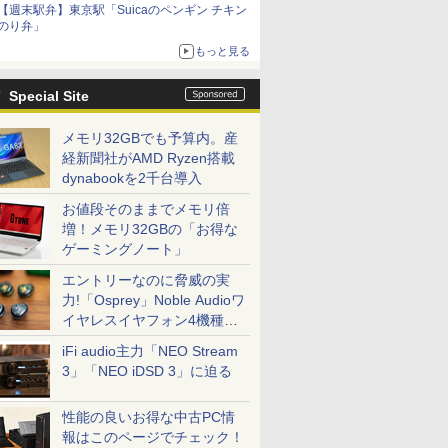
【週末駅弁】東京駅「Suicaのペンギン チキン
のり弁」
もっと見る
Special Site
メモリ32GBでも予算内。産
経新聞社がAMD Ryzen搭載
dynabookを2千台導入
お値段そのままでメモリ倍
増！メモリ32GBの「お得な
ゲーミングノート」
エントリーなのに脅威の実
力!「Osprey」Noble Audioワ
イヤレスイヤフォン4機種を
一気に聴く
iFi audio主力「NEO Stream
3」「NEO iDSD 3」に迫る
性能の良いお得な中古PC情
報はこのページでチェック！