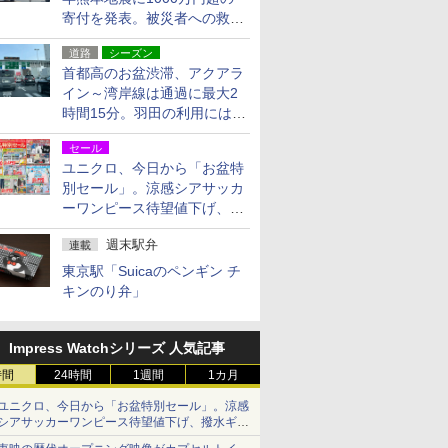
寄付を発表。被災者への救援
活動・復旧支援
道路
シーズン
首都高のお盆渋滞、アクアラ
イン～湾岸線は通過に最大2
時間15分。羽田の利用には
「空港西出口」の利用検討を
セール
ユニクロ、今日から「お盆特
別セール」。涼感シアサッカ
ーワンピース待望値下げ、撥
水ギアショーツは1990円に
週末駅弁
連載
東京駅「Suicaのペンギン チ
キンのり弁」
Impress Watchシリーズ 人気記事
時間
24時間
1週間
1カ月
ユニクロ、今日から「お盆特別セール」。涼感
シアサッカーワンピース待望値下げ、撥水ギア
ショーツは1990円に