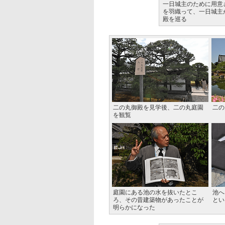
一日城主のために用意
を羽織って、一日城主
殿を巡る
二の丸御殿を見学後、二の丸庭園
二の
を観覧
庭園にある池の水を抜いたとこ
池へ
ろ、その昔建築物があったことが
とい
明らかになった