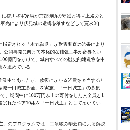
年）に徳川将軍家康が京都御所の守護と将軍上洛のと
軍家光により伏見城の遺構を移すなどして寛永3年
指定される「本丸御殿」が耐震調査の結果により
る。公開再開に向けて本格的な補強工事が必要とい
間で100億円をかけて、城内すべての歴史的建造物を中
業を進めている。
業中であったが、修復にかかる経費を充当するた
条城一口城主募金」を実施。「一日城主」の募集
で、期間中に100万円以上の寄付をした人全員と1
選ばれたペア10組を「一日城主」として招いてい
主」のプログラムでは、二条城の学芸員による解説