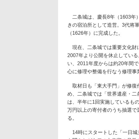
二条城は、慶長8年（1603
きの宿泊所として造営。3代将
（1626年）に完成した。
現在、二条城では重要文化財に
2007年より公開を休止してい
い、2011年度からは約20年
心に修理や整備を行なう修理事
取材日も「東大手門」が修復作
め、二条城では「世界遺産・二
は、半年に1回実施しているもの
万円以上の寄付者のうち抽選で
る。
14時にスタートした「一日城