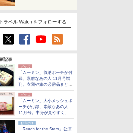
トラベル Watch をフォローする
新記事
グッズ
「ムーミン」収納ポーチが付
録、素敵なあの人 11月号増
刊。衣類や旅の必需品まとま
る大小2個セット
グッズ
「ムーミン」大小メッシュポ
ーチが付録、素敵なあの人
11月号。中身が見やすく、温
泉スパにも使える
お出かけ
「Reach for the Stars」公演