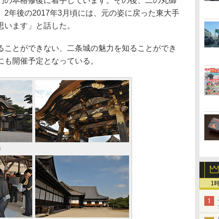
門の本格修復に着手しています。その後、二の丸御
2年後の2017年3月頃には、元の姿に戻った東大手
思います」と話した。
ことができない、二条城の魅力を知ることができ
にも開催予定となっている。
」
1