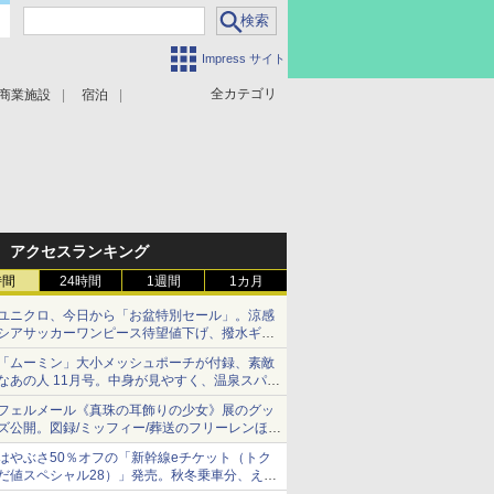
Impress サイト
全カテゴリ
商業施設
宿泊
アクセスランキング
時間
24時間
1週間
1カ月
ユニクロ、今日から「お盆特別セール」。涼感
シアサッカーワンピース待望値下げ、撥水ギア
ショーツは1990円に
「ムーミン」大小メッシュポーチが付録、素敵
なあの人 11月号。中身が見やすく、温泉スパに
も使える
フェルメール《真珠の耳飾りの少女》展のグッ
ズ公開。図録/ミッフィー/葬送のフリーレンほ
か、注目ブランドコラボが実現
はやぶさ50％オフの「新幹線eチケット（トク
だ値スペシャル28）」発売。秋冬乗車分、えき
ねっと限定