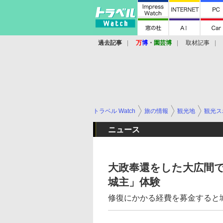
過去記事
万
博
・
園芸博
取材記事
トラベル Watch
旅の情報
観光地
観光ス
ニュース
大政奉還をした大広間
城主」体験
修復にかかる経費を募金すると