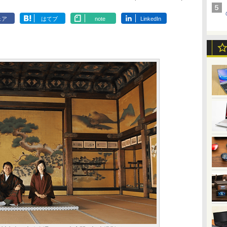
ェア
はてブ
note
LinkedIn