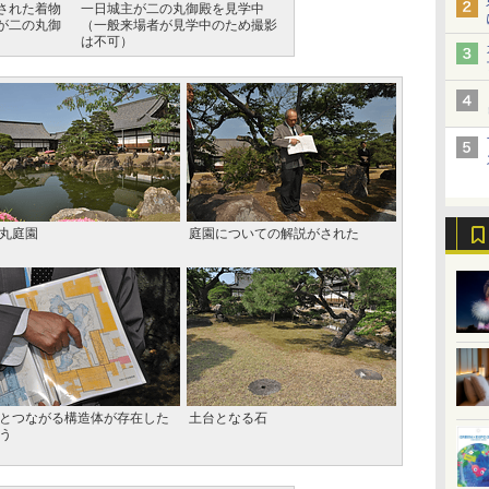
された着物
一日城主が二の丸御殿を見学中
が二の丸御
（一般来場者が見学中のため撮影
は不可）
丸庭園
庭園についての解説がされた
とつながる構造体が存在した
土台となる石
う