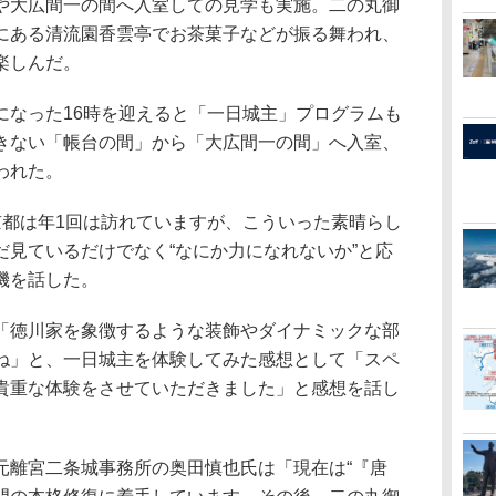
や大広間一の間へ入室しての見学も実施。二の丸御
にある清流園香雲亭でお茶菓子などが振る舞われ、
楽しんだ。
なった16時を迎えると「一日城主」プログラムも
きない「帳台の間」から「大広間一の間」へ入室、
われた。
都は年1回は訪れていますが、こういった素晴らし
だ見ているだけでなく“なにか力になれないか”と応
機を話した。
徳川家を象徴するような装飾やダイナミックな部
ね」と、一日城主を体験してみた感想として「スペ
貴重な体験をさせていただきました」と感想を話し
離宮二条城事務所の奥田慎也氏は「現在は“『唐