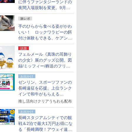
に伴うファンタジーランドの
夜間入場規制を変更。9月か
ら18時50分～20時ごろに
旅レポ
手のひらから食べる姿がかわ
いい！ ロックワラビーの餌
付け体験もできる、ケアンズ
でアサートン高原の日本語ガ
話題
イド付きツアーに参加してみ
フェルメール《真珠の耳飾り
た
の少女》展のグッズ公開。図
録/ミッフィー/葬送のフリー
レンほか、注目ブランドコラ
お出かけ
ボが実現
ゼンリン、スポーツファンの
長崎遠征を応援。上位ランク
インで和牛がもらえる
「GO！GO！長崎スタンプラ
推し活向けクリアうちわも配布
リー」
お出かけ
長崎スタジアムシティでの観
戦＆2泊で最大1万円お得にな
る「長崎満喫！アウェイ遠征