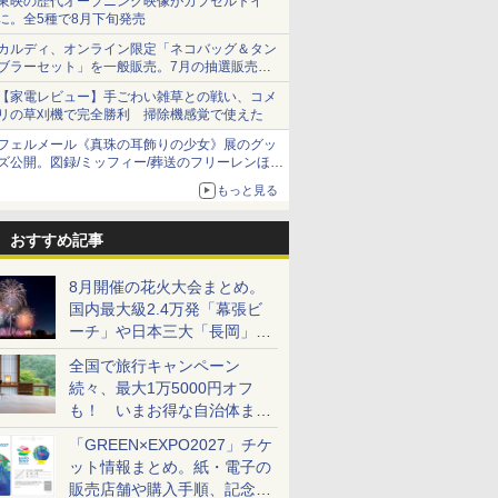
東映の歴代オープニング映像がカプセルトイ
に。全5種で8月下旬発売
カルディ、オンライン限定「ネコバッグ＆タン
ブラーセット」を一般販売。7月の抽選販売の
当選無効分
【家電レビュー】手ごわい雑草との戦い、コメ
リの草刈機で完全勝利 掃除機感覚で使えた
フェルメール《真珠の耳飾りの少女》展のグッ
ズ公開。図録/ミッフィー/葬送のフリーレンほ
か、注目ブランドコラボが実現
もっと見る
おすすめ記事
8月開催の花火大会まとめ。
国内最大級2.4万発「幕張ビ
ーチ」や日本三大「長岡」な
ど大型イベント目白押し！
全国で旅行キャンペーン
続々、最大1万5000円オフ
も！ いまお得な自治体まと
め
「GREEN×EXPO2027」チケ
ット情報まとめ。紙・電子の
販売店舗や購入手順、記念チ