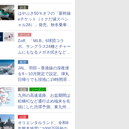
応援キャンペーン」
鉄道
はやぶさ50％オフの「新幹線
eチケット（トクだ値スペシ
ャル28）」発売。秋冬乗車
分、えきねっと限定
グッズ
Zoff、「MLB」6球団コラ
ボ。サングラス24種とチャー
ムにもなるメガネ拭きなど雑
貨24種
航空
JAL、羽田～香港線の深夜便
を9～10月限定で設定。弾丸
日帰りでも現地に19時間滞在
できる
道路
シーズン
九州の高速道路、お盆期間は
松橋ICなど通行止め端末を先
頭にした渋滞予測。東九州道
への迂回は料金調整を実施
話題
オリエンタルランド、令和8
年熊本地震に1000万円超の