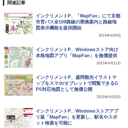
[キャンパーズコレクション 山善] 傘みたいに
関連記事
広げるだけ パッとサッとテント キューブワ
イド ブラックコーティング フルクローズ メ
HYREKK 八角形タープ 防水タープ 3×4.5m
インクリメントP、「MapFan」にて京都
ッシュ 4人用 簡単設置 ポップアップテント P
ブラックラバーコーティング UPF50+ UVカ
ATCW-150B エクルベージュ
ット 5000mm耐水圧 210D生地 遮光
市営バス全109路線の乗換案内と路線地
図表示機能を提供開始
￥-
￥6,579
2015年4月6日
インクリメントP、Windowsストア向け
本格地図アプリ「MapFan」を無償提供
2015年4月21日
インクリメントP、盛岡観光イラストマ
ップをスマホ/タブレットで閲覧できるG
PS対応地図として無償公開
2015年4月20日
インクリメントP、Windowsストアアプ
リ版「MapFan」を更新し、駅名やスポ
ット検索を可能に