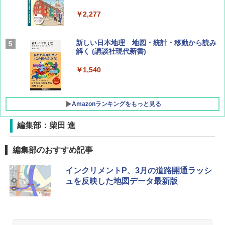
￥2,277
AIRLINE（エアライン）2026年9月号【特
新しい日本地理 地図・統計・移動から読み
集】ボーイング110周年を祝して！
解く (講談社現代新書)
￥1,760
￥1,540
Amazonランキングをもっと見る
編集部：柴田 進
[キャンパーズコレクション 山善] ポップアッ
GRANDOOR ステンレス保冷剤 2個セット 2
編集部のおすすめ記事
プテント 傘みたいに広げて畳める パッとサ
026リニューアル 急速冷凍 空間倍増 衛生的
ッとサンシェード キューブ フルクローズ メ
コンパクト 保冷力長持ち
インクリメントP、3月の道路開通ラッシ
ッシュ 簡単設置 ワンタッチテント キャンプ
&ハイキング カーキ PATC-150(KH)
ュを反映した地図データ最新版
￥2,980
￥6,830
DEWEL パラソル 大型 ビーチ アウトドアパ
ラソル ガーデン サイトシート付 折りたたみ