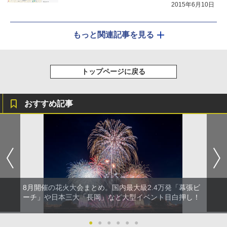
2015年6月10日
もっと関連記事を見る
トップページに戻る
おすすめ記事
8月開催の花火大会まとめ。国内最大級2.4万発「幕張ビ
ーチ」や日本三大「長岡」など大型イベント目白押し！
●
●
●
●
●
●