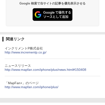
PYKES PEAK (パイクスピーク) 着替えテン
防水 UVカット 4段階高さ調整 軽量 収納袋付
Google 検索で当サイトの記事を優先表示させる
ト プライバシー テント 【中が透けない】 1
き
人用 折りたたみ 防災グッズ 災害用トイレ ビ
ーチ ピクニック ポップアップテント 携帯 簡
￥6,459
易 トイレテント (ブラック)
￥4,980
熊撃退スプレー 熊よけスプレー 熊スプレー
【日本企業販売】超強力クマ対策スプレー 30
0ml（連続噴射30秒）110ml（連続噴射15
ENDLESS BASE 《めざましテレビで紹介》
秒）射程5～10m 安全ロック搭載 携帯収納袋
関連リンク
テント ワンタッチ RENEW 幅200 2-3人用 43
付き ヒグマ・イノシシ対策 自治体・教育機
500002(89232)
関の購入実績 登山・キャンプ・アウトドア・
インクリメントP株式会社
防災用品 長期保存可能 緊急時用 日本国内発
http://www.incrementp.co.jp/
送
￥5,999
￥3,680
ニュースリリース
[キャンパーズコレクション 山善] 傘みたいに
http://www.mapfan.com/iphone/plus/news.html#150408
広げるだけ パッとサッとテント ブラックコ
ーティング フルクローズ メッシュ 3-4人用
ポインターライト 強力 小型 緑色/赤色/青紫色
簡単設置 ポップアップテント エクルベージ
USB充電式 高精度 超長距離照射 長時間使用
「MapFan+」のページ
ュ(BC仕様) PATC-150B(EB)
可能 安全ロック付き 高安全性 金属製耐久 コ
http://www.mapfan.com/iphone/plus/
ンパクト多機能設計 持ち運び便利 アウトド
ア/オフィス/教育現場/展示会用 緑
￥9,990
￥1,180