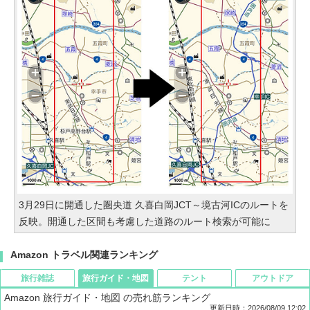
3月29日に開通した圏央道 久喜白岡JCT～境古河ICのルートを
反映。開通した区間も考慮した道路のルート検索が可能に
Amazon トラベル関連ランキング
旅行雑誌
旅行ガイド・地図
テント
アウトドア
Amazon 旅行ガイド・地図 の売れ筋ランキング
更新日時：2026/08/09 12:02