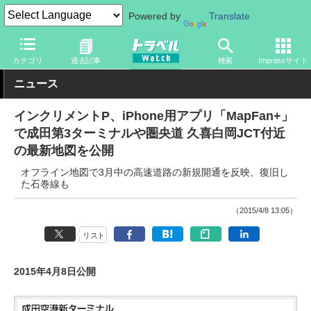
Powered by
Translate
トラベル Watch
旅の情報
書籍・Web
地図
カテゴリ
過去記事
検索
Impressサイト
ニュース
インクリメントP、iPhone用アプリ「MapFan+」
で成田第3ターミナルや圏央道 久喜白岡JCT付近
の最新地図を公開
オフライン地図で3月中の高速道路の新規開通を反映、復旧し
た石巻線も
（2015/4/8 13:05）
リスト
2015年4月8日公開