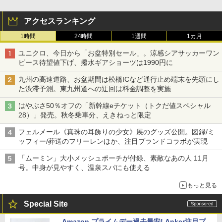
アクセスランキング
1時間
24時間
1週間
1カ月
ユニクロ、今日から「お盆特別セール」。涼感シアサッカーワン
ピース待望値下げ、撥水ギアショーツは1990円に
九州の高速道路、お盆期間は松橋ICなど通行止め端末を先頭にし
た渋滞予測。東九州道への迂回は料金調整を実施
はやぶさ50％オフの「新幹線eチケット（トクだ値スペシャル
28）」発売。秋冬乗車分、えきねっと限定
フェルメール《真珠の耳飾りの少女》展のグッズ公開。図録/ミ
ッフィー/葬送のフリーレンほか、注目ブランドコラボが実現
「ムーミン」大小メッシュポーチが付録、素敵なあの人 11月
号。中身が見やすく、温泉スパにも使える
もっと見る
Special Site
Amazon プライムデー過去最安! Anker注目プ