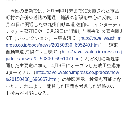
今回の更新では、2015年3月末までに実施された市区
町村の合併や道路の開通、施設の新設を中心に反映。3
月21日に開通した東九州自動車道 佐伯IC（インターチェ
ンジ）～蒲江ICや、3月29日に開通した圏央道 久喜白岡J
CT（ジャンクション）～境古河IC（
http://travel.watch.im
press.co.jp/docs/news/20150330_695249.html
）、道東
自動車道 浦幌IC～白糠IC（
http://travel.watch.impress.co.j
p/docs/news/20150330_695137.html
）など3月に新規開
通した主要道に加え、4月8日にオープンした成田空港第
3ターミナル（
http://travel.watch.impress.co.jp/docs/new
s/20150408_696667.html
）の地図表示、検索も可能にな
った。これにより、開通した区間も考慮した道路のルー
ト検索が可能になる。