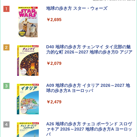
BE-PAL(ビ-パル) 2026年 9 月号【特別付録:
地球の歩き方 スター・ウォーズ
SOTO ミニマル"旅"財布 ランダム2種】
￥2,695
￥1,500
ディズニーファン ２０２６年 ９月号 [雑
D40 地球の歩き方 チェンマイ タイ北部の魅
誌] (ＤＩＳＮＥＹ ＦＡＮ)
力的な町 2026～2027 地球の歩き方D アジア
￥713
￥2,079
山と溪谷 2026年8月号「南アルプス大全」
A09 地球の歩き方 イタリア 2026～2027 地
球の歩き方A ヨーロッパ
￥1,540
￥2,479
Coyote No.89 特集 星野道夫 夢見る旅
A26 地球の歩き方 チェコ ポーランド スロヴ
ァキア 2026～2027 地球の歩き方A ヨーロッ
パ
￥1,540