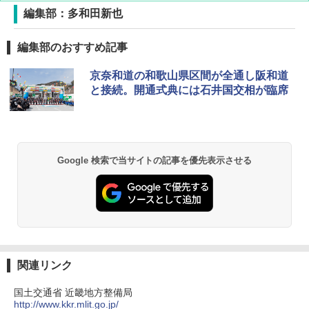
編集部：多和田新也
[キャンパーズコレクション 山善] ポップアッ
DEWEL パラソル 大型 ビーチ アウトドアパ
編集部のおすすめ記事
プテント 傘みたいに広げて畳める パッとサ
ラソル ガーデン サイトシート付 折りたたみ
ッとサンシェード キューブ フルクローズ メ
防水 UVカット 4段階高さ調整 軽量 収納袋付
京奈和道の和歌山県区間が全通し阪和道
ッシュ 簡単設置 ワンタッチテント キャンプ
き
&ハイキング カーキ PATC-150(KH)
と接続。開通式典には石井国交相が臨席
￥6,459
￥6,831
GRANDOOR ステンレス保冷剤 2個セット 2
PYKES PEAK (パイクスピーク) 着替えテン
026リニューアル 急速冷凍 空間倍増 衛生的
Google 検索で当サイトの記事を優先表示させる
ト プライバシー テント 【中が透けない】 1
コンパクト 保冷力長持ち
人用 折りたたみ 防災グッズ 災害用トイレ ビ
ーチ ピクニック ポップアップテント 携帯 簡
￥2,980
易 トイレテント (グレー)
￥4,980
熊撃退スプレー 熊よけスプレー 熊スプレー
【日本企業販売】超強力クマ対策スプレー 30
0ml（連続噴射30秒）110ml（連続噴射15
ENDLESS BASE 《めざましテレビで紹介》
秒）射程5～10m 安全ロック搭載 携帯収納袋
関連リンク
テント ワンタッチ RENEW 幅200 2-3人用 43
付き ヒグマ・イノシシ対策 自治体・教育機
500002(88859)
関の購入実績 登山・キャンプ・アウトドア・
国土交通省 近畿地方整備局
防災用品 長期保存可能 緊急時用 日本国内発
http://www.kkr.mlit.go.jp/