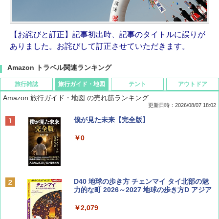
【お詫びと訂正】記事初出時、記事のタイトルに誤りが
ありました。お詫びして訂正させていただきます。
Amazon トラベル関連ランキング
旅行雑誌
旅行ガイド・地図
テント
アウトドア
Amazon 旅行ガイド・地図 の売れ筋ランキング
更新日時：2026/08/07 18:02
ディズニーファン ２０２６年 ９月号 [雑
僕が見た未来【完全版】
誌] (ＤＩＳＮＥＹ ＦＡＮ)
￥0
￥713
BE-PAL(ビ-パル) 2026年 9 月号【特別付録:
D40 地球の歩き方 チェンマイ タイ北部の魅
SOTO ミニマル"旅"財布 ランダム2種】
力的な町 2026～2027 地球の歩き方D アジア
￥1,500
￥2,079