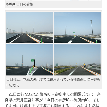
御所IC出口の看板
出口付近。本線の先はすでに供用されている橿原高田IC～御所
ICとなる
21日に行なわれた御所IC～御所南ICの開通式では、奈
良県の荒井正吾知事が「今日の御所IC～御所南IC、そし
て明日には郡山下ツ道JCTも開通する。これにより名阪