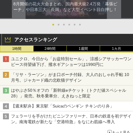
8月開催の花火大会まとめ。国内最大級2.4万発「幕張ビ
ーチ」や日本三大「長岡」など大型イベント目白押し！
●
●
●
●
●
●
アクセスランキング
1時間
24時間
1週間
1カ月
ユニクロ、今日から「お盆特別セール」。涼感シアサッカーワン
ピース待望値下げ、撥水ギアショーツは1990円に
「リサ・ラーソン」がま口ポーチ付録、大人のおしゃれ手帖 10
月号。ジャカード織の北欧猫デザイン
はやぶさ50％オフの「新幹線eチケット（トクだ値スペシャル
28）」発売。秋冬乗車分、えきねっと限定
【週末駅弁】東京駅「Suicaのペンギン チキンのり弁」
フェラーリを手がけたピニンファリーナ、日本の鉄道を初デザイ
ン。南海電鉄が新たな「空港特急」をなにわ筋線へ導入
もっと見る