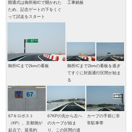
開通式は御所南ICで開かれた
工事銘板
ため、記念ゲートの下をくぐ
って試走をスタート
御所ICまで2kmの看板
御所ICまで2kmの看板を過ぎ
てすぐに対面通行区間が始ま
る
67キロポスト
67KPの先から左へ
カーブの手前に非
（KP）。京都側が
のカーブが始ま
常駐車帯
起点で、延長約
り、この区間の道