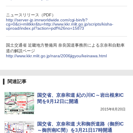
送
￥5,999
￥3,680
ニュースリリース（PDF）
[キャンパーズコレクション 山善] 傘みたいに
http://server-jp.imrworldwide.com/cgi-bin/b?
広げるだけ パッとサッとテント ブラックコ
cg=0&ci=mlitkkr&tu=http://www.kkr.mlit.go.jp/scripts/kisha-
uproad/index.pl?action=pdf%26no=15873
ーティング フルクローズ メッシュ 3-4人用
BUNDOK(バンドック)ソロ ドーム 1 EX BDK
簡単設置 ポップアップテント エクルベージ
-08EX カーキ ソロキャンプ ポリエステル フ
ュ(BC仕様) PATC-150B(EB)
レーム ドーム型 テント
国土交通省 近畿地方整備局 奈良国道事務所による京奈和自動車
￥9,990
￥14,800
道の解説ページ
http://www.kkr.mlit.go.jp/nara/2006jigyou/keinawa.html
[キャンパーズコレクション 山善] 傘みたいに
着替えテント トイレテント 透けない【換気
広げるだけ パッとサッとテント キューブワ
通気窓付き】収納袋付き UVカット 防水 防災
イド ブラックコーティング フルクローズ メ
コンパクト iimono117 (ブルー)
関連記事
ッシュ 4人用 簡単設置 ポップアップテント P
ATCW-150B エクルベージュ
￥3,080
国交省、京奈和道 紀の川IC～岩出根来IC
￥-
間を9月12日に開通
2015年8月20日
国交省、京奈和道 大和御所道路（御所IC
～御所南IC間）を3月21日17時開通