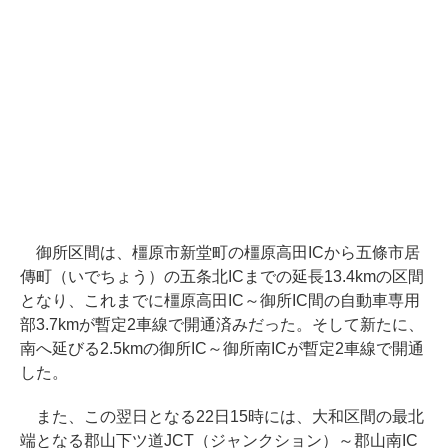
御所区間は、橿原市新堂町の橿原高田ICから五條市居
傳町（いでちょう）の五条北ICまでの延長13.4kmの区間
となり、これまでに橿原高田IC～御所IC間の自動車専用
部3.7kmが暫定2車線で開通済みだった。そして新たに、
南へ延びる2.5kmの御所IC～御所南ICが暫定2車線で開通
した。
また、この翌日となる22日15時には、大和区間の最北
端となる郡山下ツ道JCT（ジャンクション）～郡山南IC