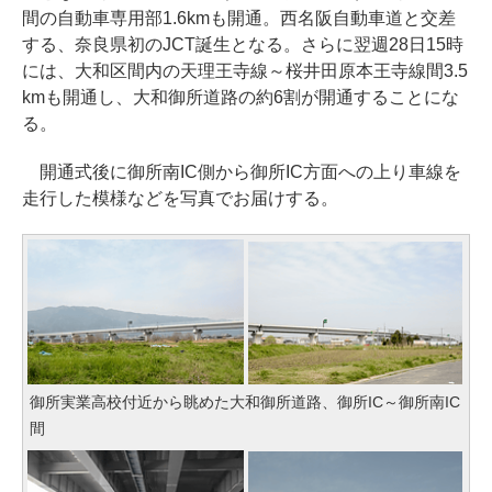
間の自動車専用部1.6kmも開通。西名阪自動車道と交差
する、奈良県初のJCT誕生となる。さらに翌週28日15時
には、大和区間内の天理王寺線～桜井田原本王寺線間3.5
kmも開通し、大和御所道路の約6割が開通することにな
る。
開通式後に御所南IC側から御所IC方面への上り車線を
走行した模様などを写真でお届けする。
御所実業高校付近から眺めた大和御所道路、御所IC～御所南IC
間