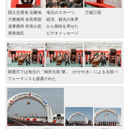
国土交通省 近畿地
地元のスポーツ、
万歳三唱
方整備局 奈良県国
経済、観光の各界
道事務所 所長の若
から期待を寄せた
尾将徳氏
ビデオメッセージ
開通式では地元の「御所太鼓 燿」（かがやき）による太鼓パ
フォーマンスも披露された