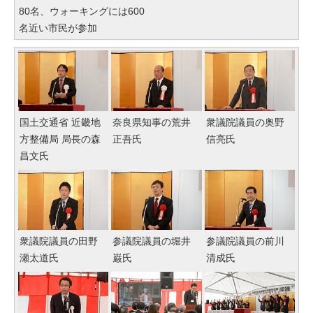
80名、ウォーキングには600
名近い市民が参加
国土交通省 近畿地
奈良県知事の荒井
衆議院議員の奥野
方整備局 局長の森
正吾氏
信亮氏
昌文氏
衆議院議員の田野
参議院議員の堀井
参議院議員の前川
瀬太道氏
巌氏
清成氏