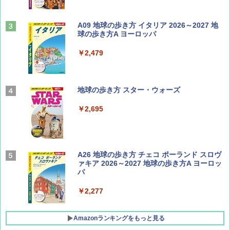
山と溪谷 2026年8月号「南アルプス大全」
A09 地球の歩き方 イタリア 2026～2027 地
球の歩き方A ヨーロッパ
￥1,540
￥2,479
Coyote No.89 特集 星野道夫 夢見る旅
地球の歩き方 スター・ウォーズ
￥1,540
￥2,695
AIRLINE（エアライン）2026年9月号【特
A26 地球の歩き方 チェコ ポーランド スロヴ
集】ボーイング110周年を祝して！
ァキア 2026～2027 地球の歩き方A ヨーロッ
パ
￥1,760
￥2,277
Amazonランキングをもっと見る