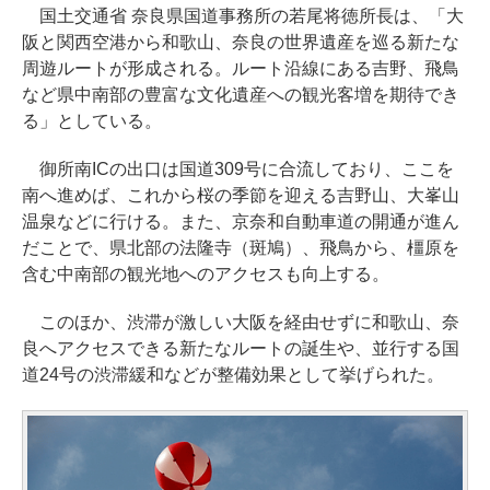
国土交通省 奈良県国道事務所の若尾将徳所長は、「大
阪と関西空港から和歌山、奈良の世界遺産を巡る新たな
周遊ルートが形成される。ルート沿線にある吉野、飛鳥
など県中南部の豊富な文化遺産への観光客増を期待でき
る」としている。
御所南ICの出口は国道309号に合流しており、ここを
南へ進めば、これから桜の季節を迎える吉野山、大峯山
温泉などに行ける。また、京奈和自動車道の開通が進ん
だことで、県北部の法隆寺（斑鳩）、飛鳥から、橿原を
含む中南部の観光地へのアクセスも向上する。
このほか、渋滞が激しい大阪を経由せずに和歌山、奈
良へアクセスできる新たなルートの誕生や、並行する国
道24号の渋滞緩和などが整備効果として挙げられた。