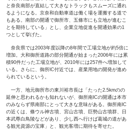
と奈良南部が直結して大きなトラックもスムーズに通れ
るようになる。京奈和自動車道は働く場を運搬する道で
もある。南部の開通で御所市、五條市にも立地が進むこ
とを期待している」とし、企業立地促進を開通効果の1
つとして挙げた。
奈良県では2003年度以降の8年間で工場立地が約5倍に
増加。大和御所道路の部分開通が始まった2006年には累
積90件だった工場立地が、2010年には257件へ増加して
いる。さらに、御所IC付近では、産業用地の開発が進め
られているという。
一方、地元御所市の東川裕市長は「たった2.5kmのの
延伸と思われるかも知れないが、御所南ICの開通は本市
のみならず県南部にとって大きな意味がある。御所南IC
の近くは、條ウル神古墳、宮山古墳、巨勢山古墳群、日
本武尊白鳥陵などがあり、少し西へ行けば葛城の道があ
る観光資源の宝庫」と、観光客増に期待を寄せた。