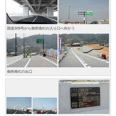
国道309号から御所南ICの入り口へ向かう
御所南ICの出口