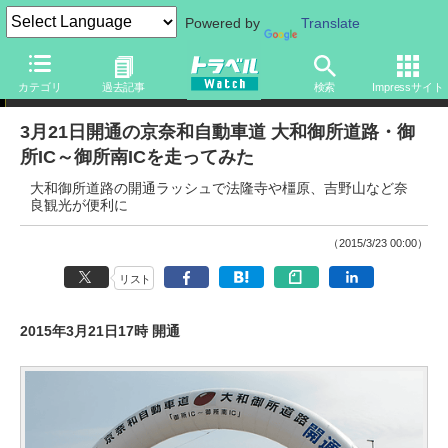
Powered by
Translate
ニュース
カテゴリ
過去記事
検索
Impressサイト
3月21日開通の京奈和自動車道 大和御所道路・御
所IC～御所南ICを走ってみた
大和御所道路の開通ラッシュで法隆寺や橿原、吉野山など奈
良観光が便利に
（2015/3/23 00:00）
リスト
2015年3月21日17時 開通