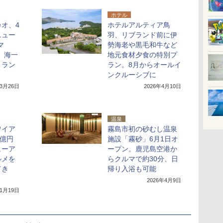
ホテル
オ、4
ホテルアルティア鳥
ニュー
羽、リブランド前に伊
マ
勢海老や黒毛和牛など
、海一
地元食材夕食の特別プ
トラン
ラン。8月からオールイ
ンクルーシブに
年3月26日
2026年4月10日
温泉
ワイア
霧島市初の砂むし温泉
0億円
施設「霧砂」6月1日オ
ューア
ープン。鹿児島空港か
ルメを
らクルマで約30分、日
てき
帰り入浴も可能
2026年4月9日
年1月19日