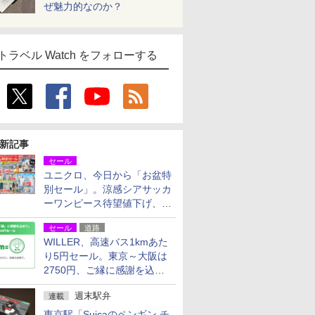
ぜ魅力的なのか？
トラベル Watch をフォローする
新記事
セール
ユニクロ、今日から「お盆特
別セール」。涼感シアサッカ
ーワンピース待望値下げ、撥
水ギアショーツは1990円に
セール
道路
WILLER、高速バス1kmあた
り5円セール。東京～大阪は
2750円、ご縁に感謝を込め
た20周年記念キャンペーン
週末駅弁
連載
東京駅「Suicaのペンギン チ