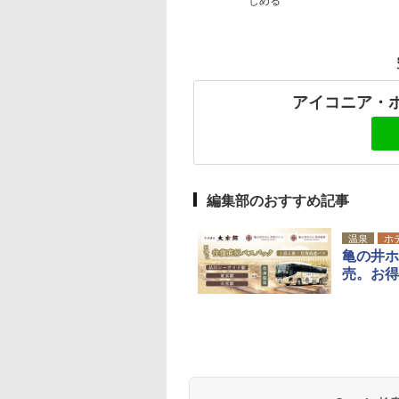
しめる
アイコニア・
編集部のおすすめ記事
温泉
ホ
亀の井ホ
売。お得