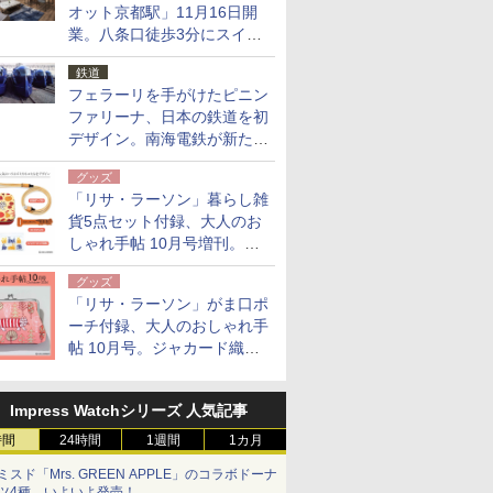
オット京都駅」11月16日開
業。八条口徒歩3分にスイー
ト含む全270室、ダイニング
鉄道
も併設
フェラーリを手がけたピニン
ファリーナ、日本の鉄道を初
デザイン。南海電鉄が新たな
「空港特急」をなにわ筋線へ
グッズ
導入
「リサ・ラーソン」暮らし雑
貨5点セット付録、大人のお
しゃれ手帖 10月号増刊。
USBケーブルや缶ケースなど
グッズ
「リサ・ラーソン」がま口ポ
ーチ付録、大人のおしゃれ手
帖 10月号。ジャカード織の
北欧猫デザイン
Impress Watchシリーズ 人気記事
時間
24時間
1週間
1カ月
ミスド「Mrs. GREEN APPLE」のコラボドーナ
ツ4種、いよいよ発売！