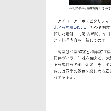
有馬温泉の老舗旅館を引き継ぎ
アイコニア・ホスピタリティは
北区有馬町1455-1
）を今冬開業
館した老舗「元湯 古泉閣」を
ス・料理内容も一新してのオー
客室は和室50室と和洋室11室
同伴ヴィラ」11棟を備える。
る有馬特有の湯「金泉」を、源
内には四季の景色を楽しめる庭
設する予定。