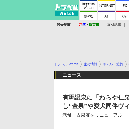
過去記事
万
博
・
園芸博
取材記事
トラベル Watch
旅の情報
ホテル・旅館
ニュース
有馬温泉に「わらや仁泉
し“金泉”や愛犬同伴ヴ
老舗・古泉閣をリニューアル