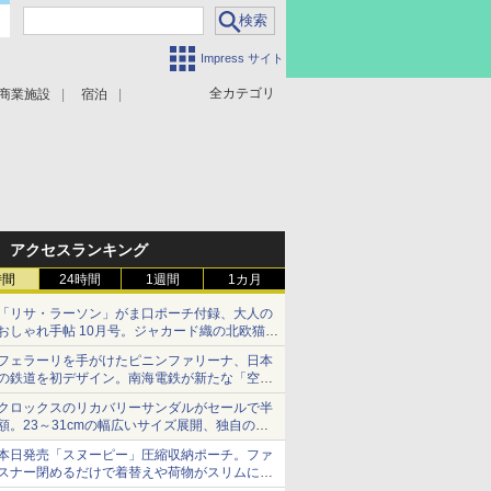
Impress サイト
全カテゴリ
商業施設
宿泊
アクセスランキング
時間
24時間
1週間
1カ月
「リサ・ラーソン」がま口ポーチ付録、大人の
おしゃれ手帖 10月号。ジャカード織の北欧猫デ
ザイン
フェラーリを手がけたピニンファリーナ、日本
の鉄道を初デザイン。南海電鉄が新たな「空港
特急」をなにわ筋線へ導入
クロックスのリカバリーサンダルがセールで半
額。23～31cmの幅広いサイズ展開、独自のク
ッション素材を採用
本日発売「スヌーピー」圧縮収納ポーチ。ファ
スナー閉めるだけで着替えや荷物がスリムにま
とまる