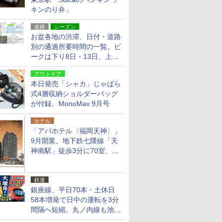
キンのり弁」
道路
シーズン
お盆各地の渋滞、日付・道路
別の通過所要時間の一覧。ピ
ークは下り8日・13日、上り
14日・15日
アウトドア
本日発売「シャカ」じゃばら
式4層収納ショルダーバッグ
が付録、MonoMax 9月号
ホテル
「アパホテル〈福岡天神〉」
9月開業。地下鉄七隈線「天
神南駅」徒歩3分に70室、エ
リア初の直営店
鉄道
銀座線、平日70本・土休日
58本増発で日中の運転を3分
間隔へ短縮。丸ノ内線も池袋
～中野坂上を4分間隔に