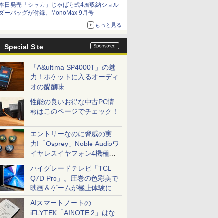
本日発売「シャカ」じゃばら式4層収納ショル
ダーバッグが付録、MonoMax 9月号
もっと見る
Special Site
「A&ultima SP4000T」の魅
力！ポケットに入るオーディ
オの醍醐味
性能の良いお得な中古PC情
報はこのページでチェック！
エントリーなのに脅威の実
力!「Osprey」Noble Audioワ
イヤレスイヤフォン4機種を
一気に聴く
ハイグレードテレビ「TCL
Q7D Pro」。圧巻の色彩美で
映画＆ゲームが極上体験に
AIスマートノートの
iFLYTEK「AINOTE 2」はな