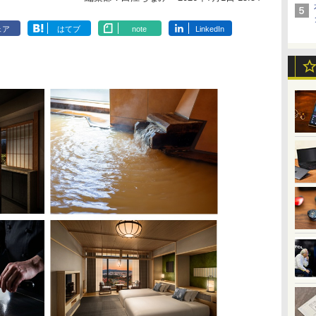
ェア
はてブ
note
LinkedIn