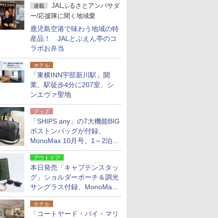
JALふるさとアンバサダ
連載
ー/応援隊に聞く地域愛
鹿児島空港で味わう地域の特
産品！ JALとぶえん亭のコ
ラボお弁当
ホテル
「東横INN宇部新川駅」開
業。駅徒歩4分に207室、シ
ンエヴァ聖地
グッズ
「SHIPS any」の7大機能BIG
ボストンバッグが付録、
MonoMax 10月号。1～2泊の
荷物、キャリーオンも可能
アウトドア
本日発売「キャプテンスタッ
グ」ショルダーポーチ＆調光
サングラス付録、MonoMax
9月号増刊
ホテル
「コートヤード・バイ・マリ