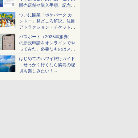
販売店舗や購入手順、記念チ
ケットも解説
ついに開業「ポケパーク カ
ントー」見どころ解説。注目
アトラクション・チケット手
配・来場前に必要な準備は？
パスポート（2025年旅券）
の新規申請をオンラインでや
ってみた。必要なものはスマ
ホとマイナカードのみ
はじめてのハワイ旅行ガイド
～せっかく行くなら隣島の秘
境も楽しみたい！～