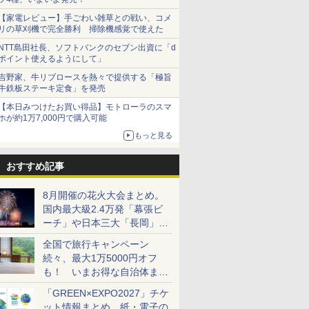
【家電レビュー】手ごわい雑草との戦い、コメ
リの草刈機で完全勝利 掃除機感覚で使えた
NTT島田社長、ソフトバンクのセブン出資に「d
ポイント使えるようにして」
吉野家、牛リブロースを熱々で提供する「極旨
牛鉄板ステーキ定食」を発売
【本日みつけたお買い得品】モトローラのスマ
ホが約1万7,000円で購入可能
もっと見る
おすすめ記事
8月開催の花火大会まとめ。
国内最大級2.4万発「幕張ビ
ーチ」や日本三大「長岡」な
ど大型イベント目白押し！
全国で旅行キャンペーン
続々、最大1万5000円オフ
も！ いまお得な自治体まと
め
「GREEN×EXPO2027」チケ
ット情報まとめ。紙・電子の