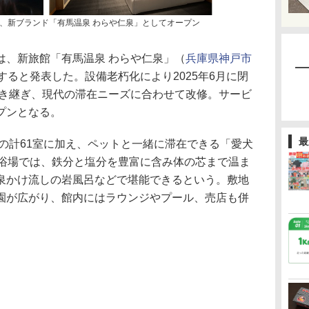
、新ブランド「有馬温泉 わらや仁泉」としてオープン
、新旅館「有馬温泉 わらや仁泉」（
兵庫県神戸市
すると発表した。設備老朽化により2025年6月に閉
引き継ぎ、現代の滞在ニーズに合わせて改修。サービ
プンとなる。
最
の計61室に加え、ペットと一緒に滞在できる「愛犬
大浴場では、鉄分と塩分を豊富に含み体の芯まで温ま
泉かけ流しの岩風呂などで堪能できるという。敷地
園が広がり、館内にはラウンジやプール、売店も併