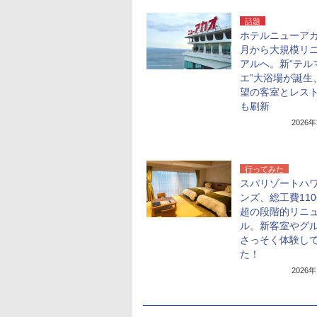
話題
ホテルニューアカ
月から大規模リ
アルへ。新“テル
エ”大浴場が誕生
望の客室とレス
も刷新
2026
行ってみた
スパリゾートハ
ンズ、総工費11
超の段階的リニ
ル。新客室やグ
さっそく体験し
た！
2026