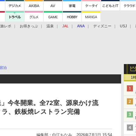
旅レポ
お得きっぷ
温泉
JAL
ANA
ディズニー
USJ
宿泊
1
」今冬開業。全72室、源泉かけ流
ィラ、鉄板焼レストラン完備
編集部：白江ちなみ
2026年7月1日 15:54