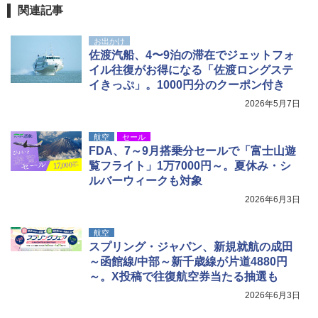
関連記事
お出かけ
佐渡汽船、4〜9泊の滞在でジェットフォ
イル往復がお得になる「佐渡ロングステ
イきっぷ」。1000円分のクーポン付き
2026年5月7日
航空
セール
FDA、7～9月搭乗分セールで「富士山遊
覧フライト」1万7000円～。夏休み・シ
ルバーウィークも対象
2026年6月3日
航空
スプリング・ジャパン、新規就航の成田
～函館線/中部～新千歳線が片道4880円
～。X投稿で往復航空券当たる抽選も
2026年6月3日