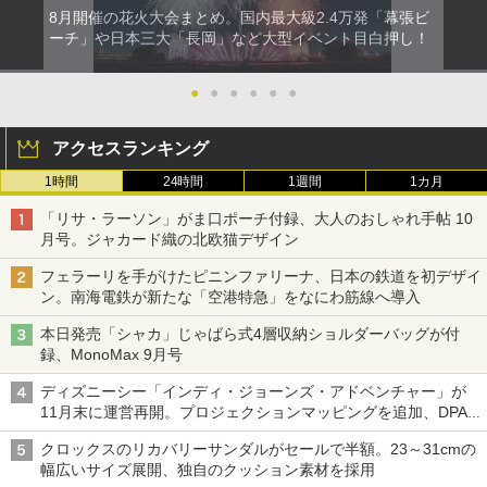
8月開催の花火大会まとめ。国内最大級2.4万発「幕張ビ
ーチ」や日本三大「長岡」など大型イベント目白押し！
●
●
●
●
●
●
アクセスランキング
1時間
24時間
1週間
1カ月
「リサ・ラーソン」がま口ポーチ付録、大人のおしゃれ手帖 10
月号。ジャカード織の北欧猫デザイン
フェラーリを手がけたピニンファリーナ、日本の鉄道を初デザイ
ン。南海電鉄が新たな「空港特急」をなにわ筋線へ導入
本日発売「シャカ」じゃばら式4層収納ショルダーバッグが付
録、MonoMax 9月号
ディズニーシー「インディ・ジョーンズ・アドベンチャー」が
11月末に運営再開。プロジェクションマッピングを追加、DPA
は1500円
クロックスのリカバリーサンダルがセールで半額。23～31cmの
幅広いサイズ展開、独自のクッション素材を採用