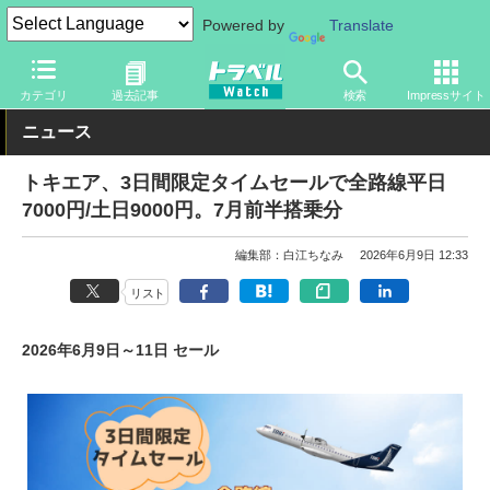
Powered by
Translate
トラベル Watch
企業・政府・官庁
国内エアライン
トキエア
カテゴリ
過去記事
検索
Impressサイト
ニュース
トキエア、3日間限定タイムセールで全路線平日
7000円/土日9000円。7月前半搭乗分
編集部：白江ちなみ
2026年6月9日 12:33
リスト
2026年6月9日～11日 セール