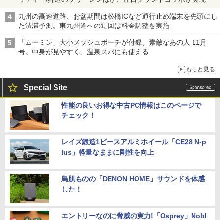
九州の高速道路、お盆期間は松橋ICなど通行止め端末を先頭にし
た渋滞予測。東九州道への迂回は料金調整を実施
「ムーミン」大小メッシュポーチが付録、素敵なあの人 11月
号。中身が見やすく、温泉スパにも使える
もっと見る
Special Site
性能の良いお得な中古PC情報はこのページで
チェック！
レイズ鍛造1ピースアルミホイール「CE28 N-p
lus」軽量なままに剛性を向上
鳥肌ものの「DENON HOME」サウンドを体感
した！
エントリーなのに脅威の実力!「Osprey」Nobl