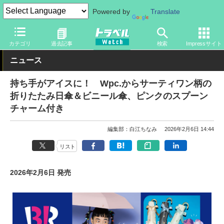
Powered by
Translate
トラベル Watch
旅のアイテム
旅行グッズ
寝具
カテゴリ
過去記事
検索
Impressサイト
ニュース
持ち手がアイスに！ Wpc.からサーティワン柄の
折りたたみ日傘＆ビニール傘、ピンクのスプーン
チャーム付き
編集部：白江ちなみ
2026年2月6日 14:44
リスト
2026年2月6日 発売