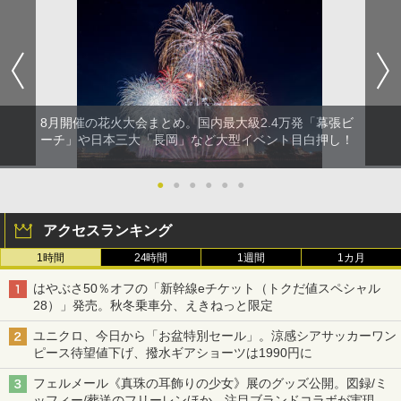
8月開催の花火大会まとめ。国内最大級2.4万発「幕張ビ
ーチ」や日本三大「長岡」など大型イベント目白押し！
●
●
●
●
●
●
アクセスランキング
1時間
24時間
1週間
1カ月
はやぶさ50％オフの「新幹線eチケット（トクだ値スペシャル
28）」発売。秋冬乗車分、えきねっと限定
ユニクロ、今日から「お盆特別セール」。涼感シアサッカーワン
ピース待望値下げ、撥水ギアショーツは1990円に
フェルメール《真珠の耳飾りの少女》展のグッズ公開。図録/ミ
ッフィー/葬送のフリーレンほか、注目ブランドコラボが実現