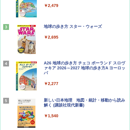
￥1,500
￥2,479
山と溪谷 2026年8月号「南アルプス大全」
地球の歩き方 スター・ウォーズ
￥1,540
￥2,695
Coyote No.89 特集 星野道夫 夢見る旅
A26 地球の歩き方 チェコ ポーランド スロヴ
ァキア 2026～2027 地球の歩き方A ヨーロッ
パ
￥1,540
￥2,277
AIRLINE（エアライン）2026年9月号【特
新しい日本地理 地図・統計・移動から読み
集】ボーイング110周年を祝して！
解く (講談社現代新書)
￥1,760
￥1,540