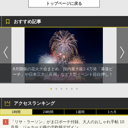
トップページに戻る
おすすめ記事
8月開催の花火大会まとめ。国内最大級2.4万発「幕張ビ
ーチ」や日本三大「長岡」など大型イベント目白押し！
●
●
●
●
●
●
アクセスランキング
1時間
24時間
1週間
1カ月
「リサ・ラーソン」がま口ポーチ付録、大人のおしゃれ手帖 10
月号。ジャカード織の北欧猫デザイン