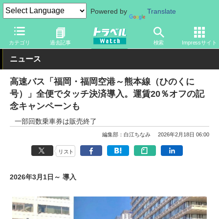
Powered by
Translate
トラベル Watch
旅の方法
バス旅
高速バス
カテゴリ
過去記事
検索
Impressサイト
ニュース
高速バス「福岡・福岡空港～熊本線（ひのくに
号）」全便でタッチ決済導入。運賃20％オフの記
念キャンペーンも
一部回数乗車券は販売終了
編集部：白江ちなみ
2026年2月18日 06:00
リスト
2026年3月1日～ 導入