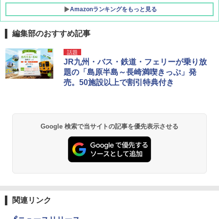
Amazonランキングをもっと見る
編集部のおすすめ記事
[キャンパーズコレクション 山善] ポップアッ
BUNDOK(バンドック)ソロ ドーム 1 EX BDK
話題
プテント 傘みたいに広げて畳める パッとサ
-08EX カーキ ソロキャンプ ポリエステル フ
JR九州・バス・鉄道・フェリーが乗り放
ッとサンシェード キューブ フルクローズ メ
レーム テント
題の「島原半島～長崎満喫きっぷ」発
ッシュ 簡単設置 ワンタッチテント キャンプ
売。50施設以上で割引特典付き
&ハイキング カーキ PATC-150(KH)
￥14,800
￥6,831
GRANDOOR ステンレス保冷剤 2個セット 2
026リニューアル 急速冷凍 空間倍増 衛生的
Google 検索で当サイトの記事を優先表示させる
PYKES PEAK (パイクスピーク) 着替えテン
コンパクト 保冷力長持ち
ト プライバシー テント 【中が透けない】 1
人用 折りたたみ 防災グッズ 災害用トイレ ビ
￥2,980
ーチ ピクニック ポップアップテント 携帯 簡
易 トイレテント (ブラック)
DEWEL パラソル 大型 ビーチ アウトドアパ
￥4,980
ラソル ガーデン サイトシート付 折りたたみ
防水 UVカット 4段階高さ調整 軽量 収納袋付
き
関連リンク
ENDLESS BASE 《めざましテレビで紹介》
テント ワンタッチ RENEW 幅200 2-3人用 43
￥6,999