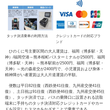
タッチ決済乗車の利用方法
クレジットカードの対応ブラ
ンド
ひのくに号主要区間の大人運賃は、福岡（博多駅・天
神）/福岡空港～熊本桜町バスターミナルが2500円、福岡
（博多駅・天神）～熊本駅前が2500円、福岡（博多駅・
天神）～光の森産交が2400円で、小児運賃および身体・
精神障がい者運賃は大人片道運賃の半額。
便数は平日82往復（西鉄便41往復、九州産交便41往
復）、土日祝は91往復（西鉄便46往復、九州産交便45往
復）。タッチ決済では、バスの乗降口に設置される読取
端末に手持ちのタッチ決済対応クレジットカードやカー
ドを設定したスマホをかざすことで乗車できる。