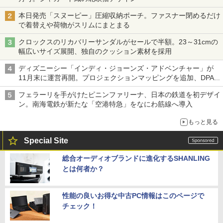
本日発売「スヌーピー」圧縮収納ポーチ。ファスナー閉めるだけ
で着替えや荷物がスリムにまとまる
クロックスのリカバリーサンダルがセールで半額。23～31cmの
幅広いサイズ展開、独自のクッション素材を採用
ディズニーシー「インディ・ジョーンズ・アドベンチャー」が
11月末に運営再開。プロジェクションマッピングを追加、DPA
は1500円
フェラーリを手がけたピニンファリーナ、日本の鉄道を初デザイ
ン。南海電鉄が新たな「空港特急」をなにわ筋線へ導入
もっと見る
Special Site
総合オーディオブランドに進化するSHANLING
とは何者か？
性能の良いお得な中古PC情報はこのページで
チェック！