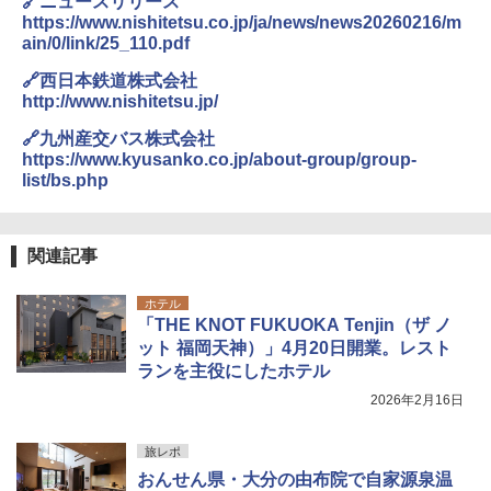
🔗ニュースリリース
500002(88859)
https://www.nishitetsu.co.jp/ja/news/news20260216/m
ain/0/link/25_110.pdf
￥5,999
熊撃退スプレー 熊よけスプレー 熊スプレー
【日本企業販売】超強力クマ対策スプレー 30
🔗西日本鉄道株式会社
0ml（連続噴射30秒）110ml（連続噴射15
http://www.nishitetsu.jp/
[キャンパーズコレクション 山善] 傘みたいに
秒）射程5～10m 安全ロック搭載 携帯収納袋
広げるだけ パッとサッとテント ブラックコ
付き ヒグマ・イノシシ対策 自治体・教育機
🔗九州産交バス株式会社
ーティング フルクローズ メッシュ 3-4人用
関の購入実績 登山・キャンプ・アウトドア・
https://www.kyusanko.co.jp/about-group/group-
簡単設置 ポップアップテント エクルベージ
防災用品 長期保存可能 緊急時用 日本国内発
list/bs.php
ュ(BC仕様) PATC-150B(EB)
送
￥9,990
￥3,680
関連記事
[キャンパーズコレクション 山善] 傘みたいに
着替えテント トイレテント 透けない【換気
ホテル
広げるだけ パッとサッとテント キューブワ
通気窓付き】収納袋付き UVカット 防水 防災
「THE KNOT FUKUOKA Tenjin（ザ ノ
イドプラス ブラックコーティング フルクロ
コンパクト iimono117 (ブルー)
ット 福岡天神）」4月20日開業。レスト
ーズ メッシュ 5人用 簡単設置 ポップアップ
テント PATCW-200B エクルベージュ
￥3,080
ランを主役にしたホテル
2026年2月16日
￥15,990
旅レポ
おんせん県・大分の由布院で自家源泉温