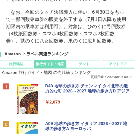
なお、今回のタッチ決済導入に伴い、6月30日をもっ
て一部回数乗車券の販売を終了する（7月1日以降も使用
期限内の乗車券は利用可）。対象は、ひのくに号回数券
（4枚紙回数券・スマホ4枚回数券・スマホ2枚回数
券）、茶のくに八女回数券、果のくに広川回数券。
Amazon トラベル関連ランキング
旅行雑誌
旅行ガイド・地図
テント
アウトドア
Amazon 旅行ガイド・地図 の売れ筋ランキング
更新日時：2026/08/07 00:02
ディズニーファン ２０２６年 ９月号 [雑
D40 地球の歩き方 チェンマイ タイ北部の魅
誌] (ＤＩＳＮＥＹ ＦＡＮ)
力的な町 2026～2027 地球の歩き方D アジア
￥713
￥2,079
BE-PAL(ビ-パル) 2026年 9 月号【特別付録:
A09 地球の歩き方 イタリア 2026～2027 地
SOTO ミニマル"旅"財布 ランダム2種】
球の歩き方A ヨーロッパ