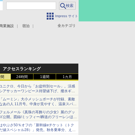
Impress サイト
全カテゴリ
商業施設
宿泊
アクセスランキング
時間
24時間
1週間
1カ月
ユニクロ、今日から「お盆特別セール」。涼感
シアサッカーワンピース待望値下げ、撥水ギア
ショーツは1990円に
「ムーミン」大小メッシュポーチが付録、素敵
なあの人 11月号。中身が見やすく、温泉スパに
も使える
フェルメール《真珠の耳飾りの少女》展のグッ
ズ公開。図録/ミッフィー/葬送のフリーレンほ
か、注目ブランドコラボが実現
はやぶさ50％オフの「新幹線eチケット（トク
だ値スペシャル28）」発売。秋冬乗車分、えき
ねっと限定