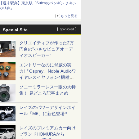
【週末駅弁】東京駅「Suicaのペンギン チキン
のり弁」
もっと見る
Special Site
クリエイティブが作った2万
円台の“小さなピュアオーデ
ィオスピーカー”
エントリーなのに脅威の実
力!「Osprey」Noble Audioワ
イヤレスイヤフォン4機種を
一気に聴く
ソニーミラーレス一眼の大特
集！ 見どころ記事まとめ
レイズのパワーデザインホイ
ール「M6」に新色登場!!
レイズのプレミアムカー向け
ブランドHOMURAから