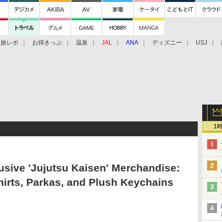
旅レポ
お得きっぷ
温泉
JAL
ANA
ディズニー
USJ
1
sive 'Jujutsu Kaisen' Merchandise:
Shirts, Parkas, and Plush Keychains