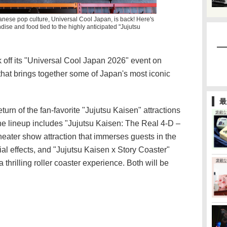
anese pop culture, Universal Cool Japan, is back! Here's
dise and food tied to the highly anticipated "Jujutsu
k off its "Universal Cool Japan 2026" event on
that brings together some of Japan's most iconic
最
turn of the fan-favorite "Jujutsu Kaisen" attractions
. The lineup includes "Jujutsu Kaisen: The Real 4-D –
eater show attraction that immerses guests in the
al effects, and "Jujutsu Kaisen x Story Coaster"
hrilling roller coaster experience. Both will be