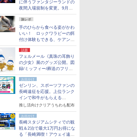
に伴うファンタジーランドの
夜間入場規制を変更。9月か
ら18時50分～20時ごろに
旅レポ
手のひらから食べる姿がかわ
いい！ ロックワラビーの餌
付け体験もできる、ケアンズ
でアサートン高原の日本語ガ
話題
イド付きツアーに参加してみ
フェルメール《真珠の耳飾り
た
の少女》展のグッズ公開。図
録/ミッフィー/葬送のフリー
レンほか、注目ブランドコラ
お出かけ
ボが実現
ゼンリン、スポーツファンの
長崎遠征を応援。上位ランク
インで和牛がもらえる
「GO！GO！長崎スタンプラ
推し活向けクリアうちわも配布
リー」
お出かけ
長崎スタジアムシティでの観
戦＆2泊で最大1万円お得にな
る「長崎満喫！アウェイ遠征