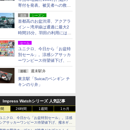
寄付を発表。被災者への救援
活動・復旧支援
道路
シーズン
首都高のお盆渋滞、アクアラ
イン～湾岸線は通過に最大2
時間15分。羽田の利用には
「空港西出口」の利用検討を
セール
ユニクロ、今日から「お盆特
別セール」。涼感シアサッカ
ーワンピース待望値下げ、撥
水ギアショーツは1990円に
週末駅弁
連載
東京駅「Suicaのペンギン チ
キンのり弁」
Impress Watchシリーズ 人気記事
時間
24時間
1週間
1カ月
ユニクロ、今日から「お盆特別セール」。涼感
シアサッカーワンピース待望値下げ、撥水ギア
ショーツは1990円に