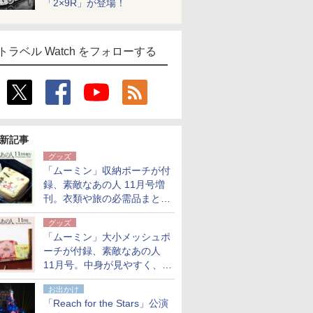
「2×9R」が登場！
トラベル Watch をフォローする
新記事
グッズ
「ムーミン」収納ポーチが付
録、素敵なあの人 11月号増
刊。衣類や旅の必需品まとま
る大小2個セット
グッズ
「ムーミン」大小メッシュポ
ーチが付録、素敵なあの人
11月号。中身が見やすく、温
泉スパにも使える
お出かけ
「Reach for the Stars」公演