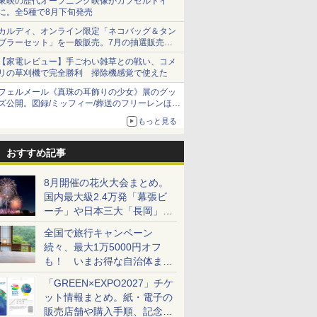
東映の歴代オープニング映像がカプセルトイ
に。全5種で8月下旬発売
カルディ、オンライン限定「ネコバッグ＆タン
ブラーセット」を一般販売。7月の抽選販売の
当選無効分
【家電レビュー】手ごわい雑草との戦い、コメ
リの草刈機で完全勝利 掃除機感覚で使えた
フェルメール《真珠の耳飾りの少女》展のグッ
ズ公開。図録/ミッフィー/葬送のフリーレンほ
か、注目ブランドコラボが実現
もっと見る
おすすめ記事
8月開催の花火大会まとめ。
国内最大級2.4万発「幕張ビ
ーチ」や日本三大「長岡」な
ど大型イベント目白押し！
全国で旅行キャンペーン
続々、最大1万5000円オフ
も！ いまお得な自治体まと
め
「GREEN×EXPO2027」チケ
ット情報まとめ。紙・電子の
販売店舗や購入手順、記念チ