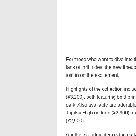
For those who want to dive into t
fans of thrill rides, the new line
join in on the excitement.
Highlights of the collection inclu
(¥3,200), both featuring bold pri
park. Also available are adorable
Jujutsu High uniform (¥2,900) an
(¥2,900).
Another standout item is the park