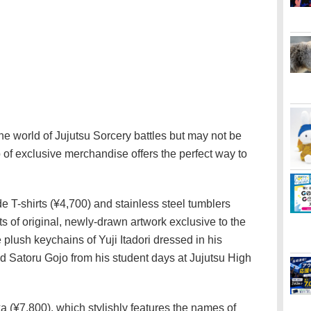
he world of Jujutsu Sorcery battles but may not be
up of exclusive merchandise offers the perfect way to
de T-shirts (¥4,700) and stainless steel tumblers
nts of original, newly-drawn artwork exclusive to the
 plush keychains of Yuji Itadori dressed in his
d Satoru Gojo from his student days at Jujutsu High
a (¥7,800), which stylishly features the names of