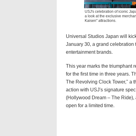
USJ's celebration of iconic Jap
a look at the exclusive merchan
Kaisen" attractions.
Universal Studios Japan will kic
January 30, a grand celebration 
entertainment brands.
This year marks the triumphant re
for the first time in three years
The Revolving Clock Tower," a th
action with USJ's signature speci
(Hollywood Dream – The Ride), a t
open for a limited time.