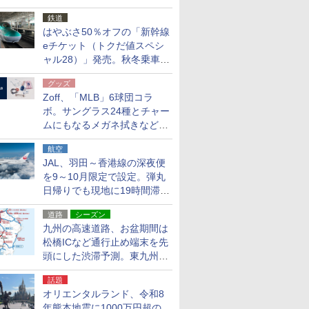
応援キャンペーン」
鉄道
はやぶさ50％オフの「新幹線
eチケット（トクだ値スペシ
ャル28）」発売。秋冬乗車
分、えきねっと限定
グッズ
Zoff、「MLB」6球団コラ
ボ。サングラス24種とチャー
ムにもなるメガネ拭きなど雑
貨24種
航空
JAL、羽田～香港線の深夜便
を9～10月限定で設定。弾丸
日帰りでも現地に19時間滞在
できる
道路
シーズン
九州の高速道路、お盆期間は
松橋ICなど通行止め端末を先
頭にした渋滞予測。東九州道
への迂回は料金調整を実施
話題
オリエンタルランド、令和8
年熊本地震に1000万円超の