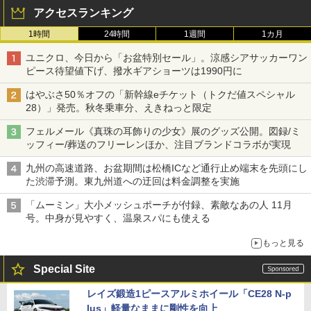
アクセスランキング
1時間
24時間
1週間
1カ月
ユニクロ、今日から「お盆特別セール」。涼感シアサッカーワン
ピース待望値下げ、撥水ギアショーツは1990円に
はやぶさ50％オフの「新幹線eチケット（トクだ値スペシャル
28）」発売。秋冬乗車分、えきねっと限定
フェルメール《真珠の耳飾りの少女》展のグッズ公開。図録/ミ
ッフィー/葬送のフリーレンほか、注目ブランドコラボが実現
九州の高速道路、お盆期間は松橋ICなど通行止め端末を先頭にし
た渋滞予測。東九州道への迂回は料金調整を実施
「ムーミン」大小メッシュポーチが付録、素敵なあの人 11月
号。中身が見やすく、温泉スパにも使える
もっと見る
Special Site
レイズ鍛造1ピースアルミホイール「CE28 N-p
lus」軽量なままに剛性を向上