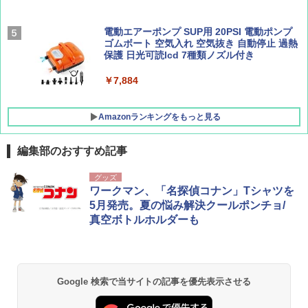
[キャンパーズコレクション 山善] 傘みたいに
広げるだけ パッとサッとテント キューブワ
イド ブラックコーティング フルクローズ メ
電動エアーポンプ SUP用 20PSI 電動ポンプ
ッシュ 4人用 簡単設置 ポップアップテント P
ゴムボート 空気入れ 空気抜き 自動停止 過熱
ATCW-150B エクルベージュ
保護 日光可読lcd 7種類ノズル付き
￥-
￥7,884
Amazonランキングをもっと見る
編集部のおすすめ記事
グッズ
ワークマン、「名探偵コナン」Tシャツを
5月発売。夏の悩み解決クールポンチョ/
真空ボトルホルダーも
Google 検索で当サイトの記事を優先表示させる