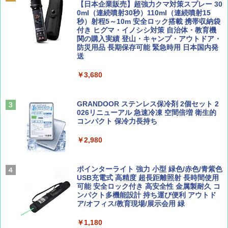
PYKES PEAK (パイクスピーク) 着替えテン
【日本企業販売】超強力クマ対策スプレー 30
￥2,695
ト プライバシー テント 【中が透けない】 1
0ml（連続噴射30秒）110ml（連続噴射15
￥713
人用 折りたたみ 防災グッズ 災害用トイレ ビ
秒）射程5～10m 安全ロック搭載 携帯収納袋
ーチ ピクニック ポップアップテント 携帯 簡
付き ヒグマ・イノシシ対策 自治体・教育機
易 トイレテント (ブラック)
関の購入実績 登山・キャンプ・アウトドア・
防災用品 長期保存可能 緊急時用 日本国内発
山と溪谷 2026年8月号「南アルプス大全」
A09 地球の歩き方 イタリア 2026～2027 地
送
￥4,980
球の歩き方A ヨーロッパ
￥1,540
￥3,680
￥2,479
ENDLESS BASE 《めざましテレビで紹介》
テント ワンタッチ RENEW 幅200 2-3人用 43
500002(89232)
GRANDOOR ステンレス保冷剤 2個セット 2
026リニューアル 急速冷凍 空間倍増 衛生的
Coyote No.89 特集 星野道夫 夢見る旅
A26 地球の歩き方 チェコ ポーランド スロヴ
コンパクト 保冷力長持ち
ァキア 2026～2027 地球の歩き方A ヨーロッ
￥5,999
パ
￥1,540
￥2,980
￥2,277
[キャンパーズコレクション 山善] 傘みたいに
広げるだけ パッとサッとテント ブラックコ
ーティング フルクローズ メッシュ 3-4人用
ポインターライト 強力 小型 緑色/赤色/青紫色
簡単設置 ポップアップテント エクルベージ
USB充電式 高精度 超長距離照射 長時間使用
AIRLINE（エアライン）2026年9月号【特
新しい日本地理 地図・統計・移動から読み
ュ(BC仕様) PATC-150B(EB)
可能 安全ロック付き 高安全性 金属製耐久 コ
集】ボーイング110周年を祝して！
解く (講談社現代新書)
ンパクト多機能設計 持ち運び便利 アウトド
ア/オフィス/教育現場/展示会用 緑
￥9,990
￥1,760
￥1,540
￥1,180