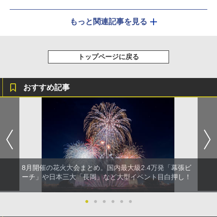
もっと関連記事を見る
トップページに戻る
おすすめ記事
8月開催の花火大会まとめ。国内最大級2.4万発「幕張ビ
ーチ」や日本三大「長岡」など大型イベント目白押し！
●
●
●
●
●
●