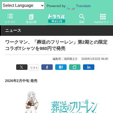
Powered by
Translate
トラベル Watch
旅のアイテム
旅行グッズ
キャラクター
カテゴリ
過去記事
検索
Impressサイト
ニュース
ワークマン、「葬送のフリーレン」第2期との限定
コラボTシャツを980円で発売
編集部：池田隆之介
2026年1月22日 06:00
リスト
2026年2月中旬 発売