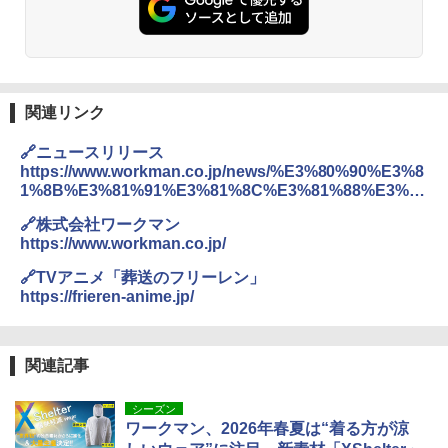
関連リンク
🔗ニュースリリース
https://www.workman.co.jp/news/%E3%80%90%E3%8
1%8B%E3%81%91%E3%81%8C%E3%81%88%E3%81
%AE%E3%81%AA%E3%81%84%E4%B8%80%E7%9E
🔗株式会社ワークマン
%AC%E3%82%92%E3%80%81%E6%B0%97%E5%8F
https://www.workman.co.jp/
%96%E3%82%89%E3%81%AA%E3%81%84%E6%97
%A5%E5%B8%B8%E7%9D%80%E3%81%A7%E3%80
🔗TVアニメ「葬送のフリーレン」
%91-t
https://frieren-anime.jp/
関連記事
シーズン
ワークマン、2026年春夏は“着る方が涼