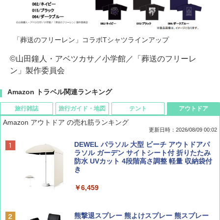
「葬送のフリーレン」コラボTシャツラインアップ
©山田鐘人・アベツカサ／小学館／「葬送のフリーレ
ン」製作委員会
Amazon トラベル関連ランキング
旅行雑誌
旅行ガイド・地図
テント
アウトドア
Amazon アウトドア の売れ筋ランキング
更新日時：2026/08/09 00:02
BE-PAL(ビ-パル) 2026年 9 月号【特別付録:
D40 地球の歩き方 チェンマイ タイ北部の魅
[キャンパーズコレクション 山善] ポップアッ
DEWEL パラソル 大型 ビーチ アウトドアパ
SOTO ミニマル"旅"財布 ランダム2種】
力的な町 2026～2027 地球の歩き方D アジア
プテント 傘みたいに広げて畳める パッとサ
ラソル ガーデン サイトシート付 折りたたみ
ッとサンシェード キューブ フルクローズ メ
防水 UVカット 4段階高さ調整 軽量 収納袋付
ッシュ 簡単設置 ワンタッチテント キャンプ
き
￥1,500
￥2,079
&ハイキング カーキ PATC-150(KH)
￥6,459
￥6,830
ディズニーファン ２０２６年 ９月号 [雑
地球の歩き方 スター・ウォーズ
誌] (ＤＩＳＮＥＹ ＦＡＮ)
熊撃退スプレー 熊よけスプレー 熊スプレー