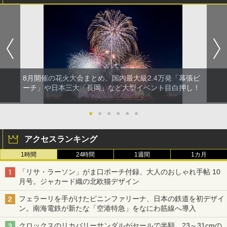
8月開催の花火大会まとめ。国内最大級2.4万発「幕張ビ
ーチ」や日本三大「長岡」など大型イベント目白押し！
●
●
●
●
●
●
アクセスランキング
1時間
24時間
1週間
1カ月
「リサ・ラーソン」がま口ポーチ付録、大人のおしゃれ手帖 10
月号。ジャカード織の北欧猫デザイン
フェラーリを手がけたピニンファリーナ、日本の鉄道を初デザイ
ン。南海電鉄が新たな「空港特急」をなにわ筋線へ導入
クロックスのリカバリーサンダルがセールで半額。23～31cmの