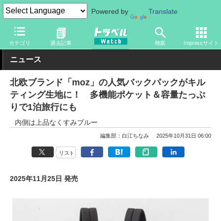
Powered by
Translate
トラベル Watch
旅のアイテム
旅行グッズ
バッグ
カテゴリ
過去記事
検索
Impressサイト
ニュース
北欧ブランド「moz」の人気バックパックがキル
ティング生地に！ 多機能ポケット＆容量たっぷ
りで1泊旅行にも
内側は上品なくすみブルー
編集部：白江ちなみ
2025年10月31日 06:00
リスト
2025年11月25日 発売