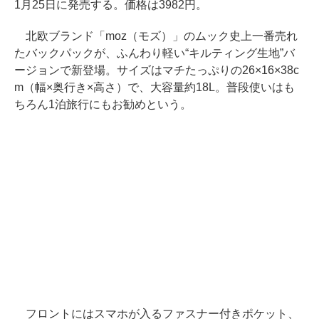
1月25日に発売する。価格は3982円。
北欧ブランド「moz（モズ）」のムック史上一番売れ
たバックパックが、ふんわり軽い“キルティング生地”バ
ージョンで新登場。サイズはマチたっぷりの26×16×38c
m（幅×奥行き×高さ）で、大容量約18L。普段使いはも
ちろん1泊旅行にもお勧めという。
フロントにはスマホが入るファスナー付きポケット、