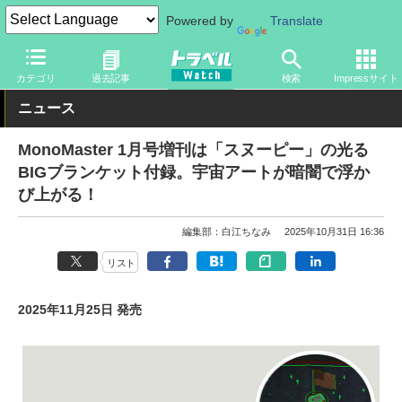
Powered by
Translate
トラベル Watch
旅のアイテム
旅行グッズ
生活雑貨
カテゴリ
過去記事
検索
Impressサイト
ニュース
MonoMaster 1月号増刊は「スヌーピー」の光る
BIGブランケット付録。宇宙アートが暗闇で浮か
び上がる！
編集部：白江ちなみ
2025年10月31日 16:36
リスト
2025年11月25日 発売