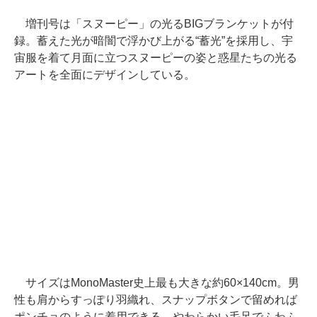
増刊号は「スヌーピー」の光るBIGブランケットが付
録。蓄えた光が暗闇で浮かび上がる“蓄光”を採用し、宇
宙服を着て月面に立つスヌーピーの姿と惑星たちの光る
アートを全面にデザインしている。
サイズはMonoMaster史上最も大きな約60×140cm。男
性も肩からすっぽり羽織れ、スナップボタンで留めれば
ポンチョのように着用できる。やわらかい毛足でふわふ