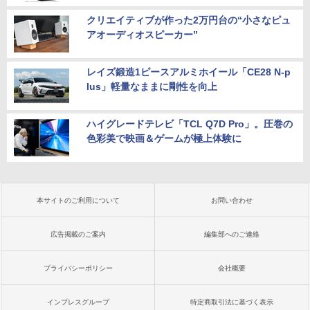
クリエイティブが作った2万円台の“小さなピュ
アオーディオスピーカー”
レイズ鍛造1ピースアルミホイール「CE28 N-p
lus」軽量なままに剛性を向上
ハイグレードテレビ「TCL Q7D Pro」。圧巻の
色彩美で映画＆ゲームが極上体験に
本サイトのご利用について
お問い合わせ
広告掲載のご案内
編集部へのご連絡
プライバシーポリシー
会社概要
インプレスグループ
特定商取引法に基づく表示