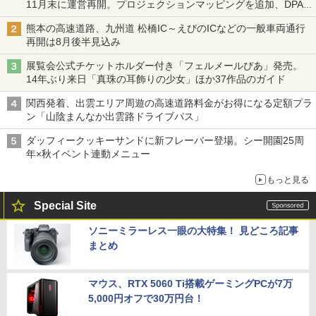
11月末に運営再開。プロジェクションマッピングを追加、DPA
は1500円
熊本の高速道路、九州道 松橋IC～えびのICなどの一般車両通行
再開は8月後半見込み
展覧会公式チケットホルダー付き「フェルメールぴあ」発売。
14年ぶり来日「真珠の耳飾りの少女」ほか37作品のガイド
関西発着、出雲エリア周遊の高速道路料金がお得になる定額プラ
ン「山陰まんなか出雲路ドライブパス」
ダッフィークッキーサンドに新フレーバー登場。シー開園25周
年×秋イベント連動メニュー
もっと見る
Special Site
ソニーミラーレス一眼の大特集！ 見どころ記事
まとめ
マウス、RTX 5060 Ti搭載ゲーミングPCが7万
5,000円オフで30万円台！