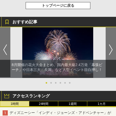
トップページに戻る
おすすめ記事
8月開催の花火大会まとめ。国内最大級2.4万発「幕張ビ
ーチ」や日本三大「長岡」など大型イベント目白押し！
●
●
●
●
●
●
アクセスランキング
1時間
24時間
1週間
1カ月
ディズニーシー「インディ・ジョーンズ・アドベンチャー」が