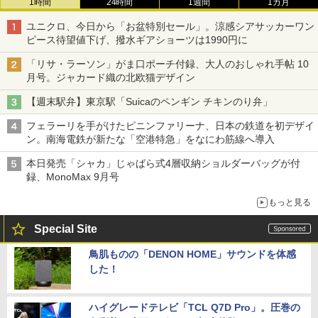
1時間
24時間
1週間
1カ月
ユニクロ、今日から「お盆特別セール」。涼感シアサッカーワン
ピース待望値下げ、撥水ギアショーツは1990円に
「リサ・ラーソン」がま口ポーチ付録、大人のおしゃれ手帖 10
月号。ジャカード織の北欧猫デザイン
【週末駅弁】東京駅「Suicaのペンギン チキンのり弁」
フェラーリを手がけたピニンファリーナ、日本の鉄道を初デザイ
ン。南海電鉄が新たな「空港特急」をなにわ筋線へ導入
本日発売「シャカ」じゃばら式4層収納ショルダーバッグが付
録、MonoMax 9月号
もっと見る
Special Site
鳥肌ものの「DENON HOME」サウンドを体感
した！
ハイグレードテレビ「TCL Q7D Pro」。圧巻の