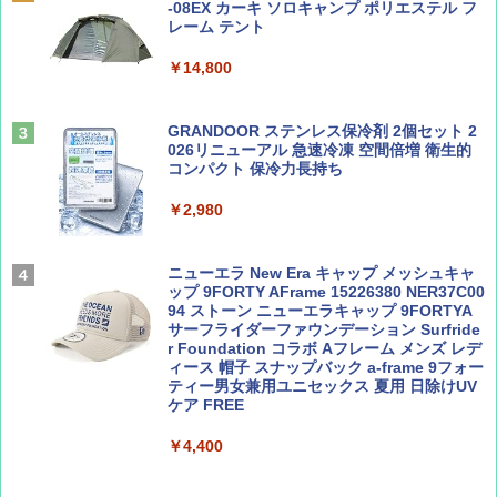
PYKES PEAK (パイクスピーク) 着替えテン
-08EX カーキ ソロキャンプ ポリエステル フ
ト プライバシー テント 【中が透けない】 1
レーム テント
￥1,500
￥2,479
人用 折りたたみ 防災グッズ 災害用トイレ ビ
ーチ ピクニック ポップアップテント 携帯 簡
￥14,800
易 トイレテント (ブラック)
山と溪谷 2026年8月号「南アルプス大全」
地球の歩き方 スター・ウォーズ
￥4,980
GRANDOOR ステンレス保冷剤 2個セット 2
￥1,540
￥2,695
026リニューアル 急速冷凍 空間倍増 衛生的
コンパクト 保冷力長持ち
ENDLESS BASE 《めざましテレビで紹介》
テント ワンタッチ RENEW 幅200 2-3人用 43
￥2,980
500002(88859)
Coyote No.89 特集 星野道夫 夢見る旅
A26 地球の歩き方 チェコ ポーランド スロヴ
ァキア 2026～2027 地球の歩き方A ヨーロッ
￥5,999
ニューエラ New Era キャップ メッシュキャ
パ
￥1,540
ップ 9FORTY AFrame 15226380 NER37C00
94 ストーン ニューエラキャップ 9FORTYA
￥2,277
[キャンパーズコレクション 山善] 傘みたいに
サーフライダーファウンデーション Surfride
広げるだけ パッとサッとテント ブラックコ
r Foundation コラボ Aフレーム メンズ レデ
ーティング フルクローズ メッシュ 3-4人用
ィース 帽子 スナップバック a-frame 9フォー
簡単設置 ポップアップテント エクルベージ
ティー男女兼用ユニセックス 夏用 日除けUV
AIRLINE（エアライン）2026年9月号【特
新しい日本地理 地図・統計・移動から読み
ュ(BC仕様) PATC-150B(EB)
ケア FREE
集】ボーイング110周年を祝して！
解く (講談社現代新書)
￥9,990
￥4,400
￥1,760
￥1,540