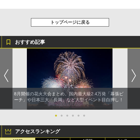
トップページに戻る
おすすめ記事
8月開催の花火大会まとめ。国内最大級2.4万発「幕張ビ
ーチ」や日本三大「長岡」など大型イベント目白押し！
●
●
●
●
●
●
アクセスランキング