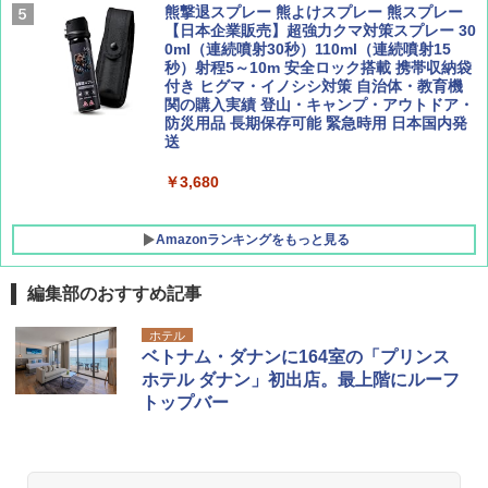
[キャンパーズコレクション 山善] 傘みたいに
熊撃退スプレー 熊よけスプレー 熊スプレー
広げるだけ パッとサッとテント キューブワ
【日本企業販売】超強力クマ対策スプレー 30
イド ブラックコーティング フルクローズ メ
0ml（連続噴射30秒）110ml（連続噴射15
ッシュ 4人用 簡単設置 ポップアップテント P
秒）射程5～10m 安全ロック搭載 携帯収納袋
ATCW-150B エクルベージュ
付き ヒグマ・イノシシ対策 自治体・教育機
関の購入実績 登山・キャンプ・アウトドア・
防災用品 長期保存可能 緊急時用 日本国内発
￥-
送
￥3,680
Amazonランキングをもっと見る
編集部のおすすめ記事
ホテル
ベトナム・ダナンに164室の「プリンス
ホテル ダナン」初出店。最上階にルーフ
トップバー