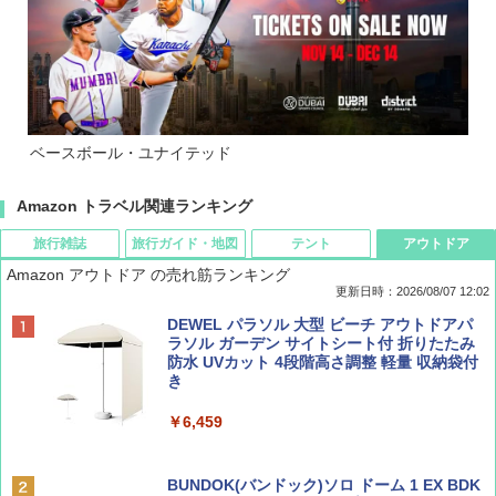
ベースボール・ユナイテッド
Amazon トラベル関連ランキング
旅行雑誌
旅行ガイド・地図
テント
アウトドア
Amazon アウトドア の売れ筋ランキング
更新日時：2026/08/07 12:02
ディズニーファン ２０２６年 ９月号 [雑
D40 地球の歩き方 チェンマイ タイ北部の魅
[キャンパーズコレクション 山善] ポップアッ
DEWEL パラソル 大型 ビーチ アウトドアパ
誌] (ＤＩＳＮＥＹ ＦＡＮ)
力的な町 2026～2027 地球の歩き方D アジア
プテント 傘みたいに広げて畳める パッとサ
ラソル ガーデン サイトシート付 折りたたみ
ッとサンシェード キューブ フルクローズ メ
防水 UVカット 4段階高さ調整 軽量 収納袋付
ッシュ 簡単設置 ワンタッチテント キャンプ
き
￥713
￥2,079
&ハイキング カーキ PATC-150(KH)
￥6,459
￥6,831
BE-PAL(ビ-パル) 2026年 9 月号【特別付録:
A09 地球の歩き方 イタリア 2026～2027 地
SOTO ミニマル"旅"財布 ランダム2種】
球の歩き方A ヨーロッパ
BUNDOK(バンドック)ソロ ドーム 1 EX BDK