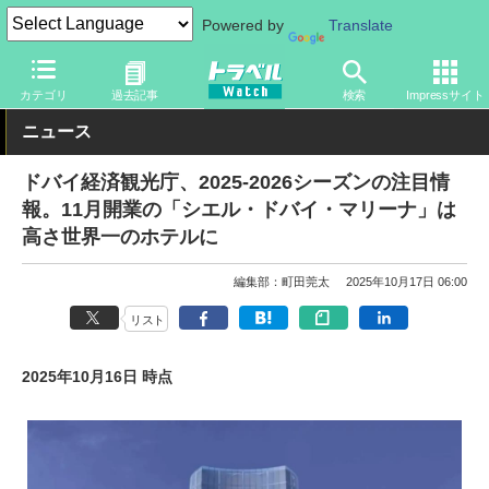
Powered by
Translate
トラベル Watch
地域
海外旅行
中東・アフリカ
カテゴリ
過去記事
検索
Impressサイト
ニュース
ドバイ経済観光庁、2025-2026シーズンの注目情
報。11月開業の「シエル・ドバイ・マリーナ」は
高さ世界一のホテルに
編集部：町田莞太
2025年10月17日 06:00
リスト
2025年10月16日 時点