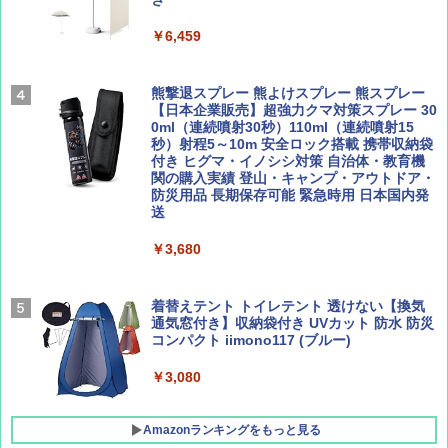
ENDLESS BASE 《めざましテレビで紹介》
テント ワンタッチ RENEW 幅200 2-3人用 43
￥6,459
500002(88859)
Coyote No.89 特集 星野道夫 夢見る旅
A09 地球の歩き方 イタリア 2026～2027 地
球の歩き方A ヨーロッパ
￥5,999
熊撃退スプレー 熊よけスプレー 熊スプレー
￥1,540
【日本企業販売】超強力クマ対策スプレー 30
￥2,479
0ml（連続噴射30秒）110ml（連続噴射15
[キャンパーズコレクション 山善] 傘みたいに
秒）射程5～10m 安全ロック搭載 携帯収納袋
広げるだけ パッとサッとテント ブラックコ
付き ヒグマ・イノシシ対策 自治体・教育機
ーティング フルクローズ メッシュ 3-4人用
関の購入実績 登山・キャンプ・アウトドア・
簡単設置 ポップアップテント エクルベージ
防災用品 長期保存可能 緊急時用 日本国内発
AIRLINE（エアライン）2026年9月号【特
A26 地球の歩き方 チェコ ポーランド スロヴ
ュ(BC仕様) PATC-150B(EB)
送
集】ボーイング110周年を祝して！
ァキア 2026～2027 地球の歩き方A ヨーロッ
パ
￥9,990
￥3,680
￥1,760
￥2,277
[キャンパーズコレクション 山善] 傘みたいに
着替えテント トイレテント 透けない【換気
広げるだけ パッとサッとテント キューブワ
通気窓付き】収納袋付き UVカット 防水 防災
イド ブラックコーティング フルクローズ メ
コンパクト iimono117 (ブルー)
ッシュ 4人用 簡単設置 ポップアップテント P
ATCW-150B エクルベージュ
￥3,080
￥-
Amazonランキングをもっと見る