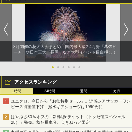
8月開催の花火大会まとめ。国内最大級2.4万発「幕張ビ
ーチ」や日本三大「長岡」など大型イベント目白押し！
●
●
●
●
●
●
アクセスランキング
1時間
24時間
1週間
1カ月
ユニクロ、今日から「お盆特別セール」。涼感シアサッカーワン
ピース待望値下げ、撥水ギアショーツは1990円に
はやぶさ50％オフの「新幹線eチケット（トクだ値スペシャル
28）」発売。秋冬乗車分、えきねっと限定