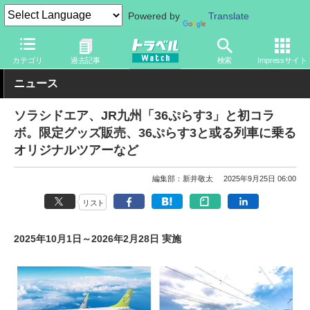
Powered by
Translate
トラベル Watch
企業・政府・官庁
国内エアライン
ソラシドエ
カテゴリ
過去記事
検索
Impressサイト
ニュース
ソラシドエア、JR九州「36ぷらす3」と初コラ
ボ。限定グッズ販売、36ぷらす3と或る列車に乗る
オリジナルツアーなど
編集部：新井敬太
2025年9月25日 06:00
リスト
2025年10月1日～2026年2月28日 実施