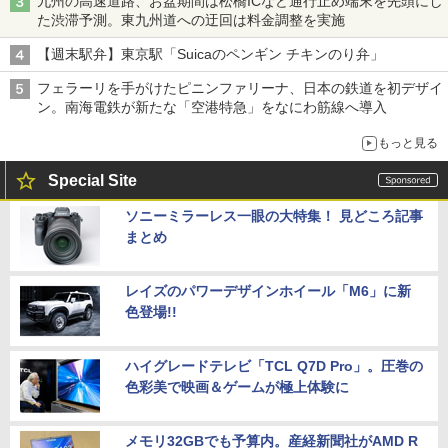
九州の高速道路、お盆期間は松橋ICなど通行止め端末を先頭にし
た渋滞予測。東九州道への迂回は料金調整を実施
【週末駅弁】東京駅「Suicaのペンギン チキンのり弁」
フェラーリを手がけたピニンファリーナ、日本の鉄道を初デザイ
ン。南海電鉄が新たな「空港特急」をなにわ筋線へ導入
もっと見る
Special Site
ソニーミラーレス一眼の大特集！ 見どころ記事
まとめ
レイズのパワーデザインホイール「M6」に新
色登場!!
ハイグレードテレビ「TCL Q7D Pro」。圧巻の
色彩美で映画＆ゲームが極上体験に
メモリ32GBでも予算内。産経新聞社がAMD R