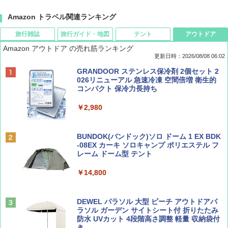
Amazon トラベル関連ランキング
旅行雑誌
旅行ガイド・地図
テント
アウトドア
Amazon アウトドア の売れ筋ランキング
更新日時：2026/08/08 06:02
BE-PAL(ビ-パル) 2026年 9 月号【特別付録:
D40 地球の歩き方 チェンマイ タイ北部の魅
[キャンパーズコレクション 山善] ポップアッ
GRANDOOR ステンレス保冷剤 2個セット 2
SOTO ミニマル"旅"財布 ランダム2種】
力的な町 2026～2027 地球の歩き方D アジア
プテント 傘みたいに広げて畳める パッとサ
026リニューアル 急速冷凍 空間倍増 衛生的
ッとサンシェード キューブ フルクローズ メ
コンパクト 保冷力長持ち
ッシュ 簡単設置 ワンタッチテント キャンプ
￥1,500
￥2,079
&ハイキング カーキ PATC-150(KH)
￥2,980
￥6,830
ディズニーファン ２０２６年 ９月号 [雑
地球の歩き方 スター・ウォーズ
BUNDOK(バンドック)ソロ ドーム 1 EX BDK
誌] (ＤＩＳＮＥＹ ＦＡＮ)
-08EX カーキ ソロキャンプ ポリエステル フ
PYKES PEAK (パイクスピーク) 着替えテン
レーム ドーム型 テント
￥2,695
ト プライバシー テント 【中が透けない】 1
￥713
人用 折りたたみ 防災グッズ 災害用トイレ ビ
￥14,800
ーチ ピクニック ポップアップテント 携帯 簡
易 トイレテント (ブラック)
山と溪谷 2026年8月号「南アルプス大全」
僕が見た未来【完全版】
DEWEL パラソル 大型 ビーチ アウトドアパ
￥4,980
ラソル ガーデン サイトシート付 折りたたみ
￥1,540
￥0
防水 UVカット 4段階高さ調整 軽量 収納袋付
き