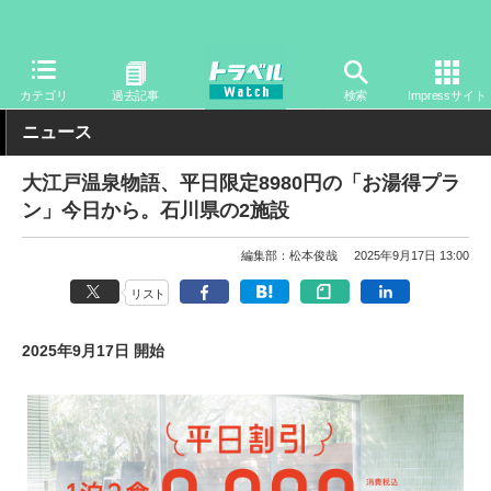
トラベル Watch
地域
国内旅行
石川
カテゴリ
過去記事
検索
Impressサイト
ニュース
大江戸温泉物語、平日限定8980円の「お湯得プラ
ン」今日から。石川県の2施設
編集部：松本俊哉
2025年9月17日 13:00
リスト
2025年9月17日 開始