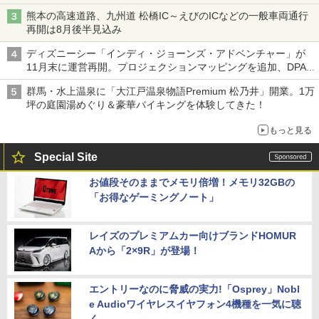
熊本の高速道路、九州道 松橋IC～えびのICなどの一般車両通行
再開は8月後半見込み
ディズニーシー「インディ・ジョーンズ・アドベンチャー」が
11月末に運営再開。プロジェクションマッピングを追加、DPA
は1500円
群馬・水上温泉に「大江戸温泉物語Premium 松乃井」開業。1万
坪の庭園湯めぐり＆豪華バイキングを体験してきた！
もっと見る
Special Site
お値段そのままでメモリ倍増！メモリ32GBの
「お得なゲーミングノート」
レイズのプレミアムカー向けブランドHOMUR
Aから「2×9R」が登場！
エントリーなのに脅威の実力!「Osprey」Nobl
e Audioワイヤレスイヤフォン4機種を一気に聴
く