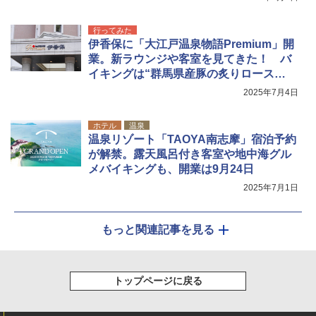
行ってみた
伊香保に「大江戸温泉物語Premium」開
業。新ラウンジや客室を見てきた！ バ
イキングは“群馬県産豚の炙りロース
ト”が美味
2025年7月4日
ホテル
温泉
温泉リゾート「TAOYA南志摩」宿泊予約
が解禁。露天風呂付き客室や地中海グル
メバイキングも、開業は9月24日
2025年7月1日
もっと関連記事を見る
トップページに戻る