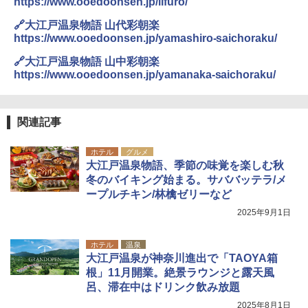
https://www.ooedoonsen.jp/iifuro/
🔗大江戸温泉物語 山代彩朝楽
https://www.ooedoonsen.jp/yamashiro-saichoraku/
🔗大江戸温泉物語 山中彩朝楽
https://www.ooedoonsen.jp/yamanaka-saichoraku/
関連記事
ホテル
グルメ
大江戸温泉物語、季節の味覚を楽しむ秋
冬のバイキング始まる。サババッテラ/メ
ープルチキン/林檎ゼリーなど
2025年9月1日
ホテル
温泉
大江戸温泉が神奈川進出で「TAOYA箱
根」11月開業。絶景ラウンジと露天風
呂、滞在中はドリンク飲み放題
2025年8月1日