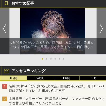
おすすめ記事
8月開催の花火大会まとめ。国内最大級2.4万発「幕張ビ
ーチ」や日本三大「長岡」など大型イベント目白押し！
●
●
●
●
●
●
アクセスランキング
1時間
24時間
1週間
1カ月
名神 大津SA「びわ湖大花火大会」開催に伴い閉鎖。明日15～21
時は店舗・トイレ・駐車場の利用不可
本日発売「スヌーピー」圧縮収納ポーチ。ファスナー閉めるだけ
で着替えや荷物がスリムにまとまる