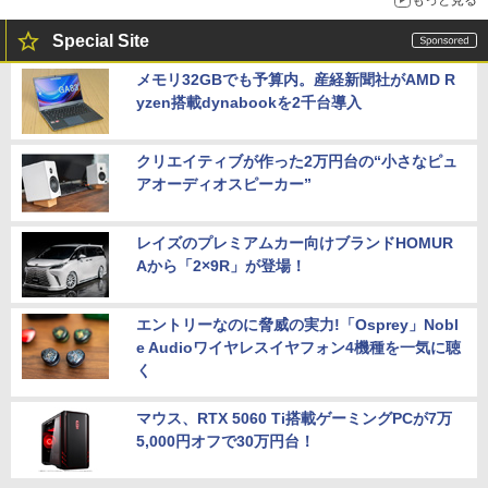
Special Site
メモリ32GBでも予算内。産経新聞社がAMD R
yzen搭載dynabookを2千台導入
クリエイティブが作った2万円台の“小さなピュ
アオーディオスピーカー”
レイズのプレミアムカー向けブランドHOMUR
Aから「2×9R」が登場！
エントリーなのに脅威の実力!「Osprey」Nobl
e Audioワイヤレスイヤフォン4機種を一気に聴
く
マウス、RTX 5060 Ti搭載ゲーミングPCが7万
5,000円オフで30万円台！