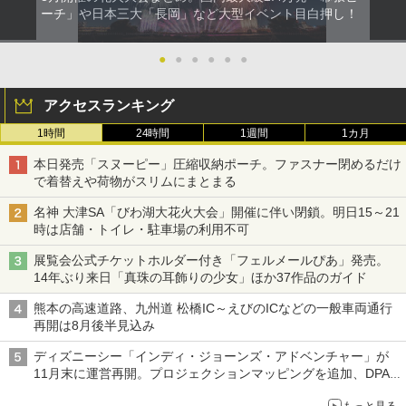
ーチ」や日本三大「長岡」など大型イベント目白押し！
●
●
●
●
●
●
アクセスランキング
1時間
24時間
1週間
1カ月
本日発売「スヌーピー」圧縮収納ポーチ。ファスナー閉めるだけ
で着替えや荷物がスリムにまとまる
名神 大津SA「びわ湖大花火大会」開催に伴い閉鎖。明日15～21
時は店舗・トイレ・駐車場の利用不可
展覧会公式チケットホルダー付き「フェルメールぴあ」発売。
14年ぶり来日「真珠の耳飾りの少女」ほか37作品のガイド
熊本の高速道路、九州道 松橋IC～えびのICなどの一般車両通行
再開は8月後半見込み
ディズニーシー「インディ・ジョーンズ・アドベンチャー」が
11月末に運営再開。プロジェクションマッピングを追加、DPA
は1500円
もっと見る