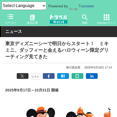
Powered by
Translate
トラベル Watch
旅の情報
観光地
ディズニーリゾート
カテゴリ
過去記事
検索
Impressサイト
ニュース
東京ディズニーシーで明日からスタート！ ミキ
ミニ、ダッフィーと会えるハロウィーン限定グリ
ーティング見てきた
相川真由美
2025年9月16日 17:14
リスト
2025年9月17日～10月31日 開催