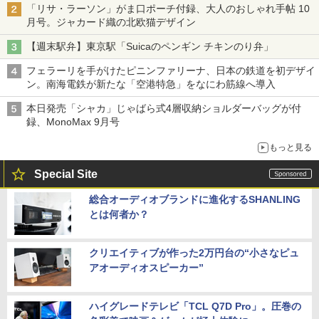
「リサ・ラーソン」がま口ポーチ付録、大人のおしゃれ手帖 10
月号。ジャカード織の北欧猫デザイン
【週末駅弁】東京駅「Suicaのペンギン チキンのり弁」
フェラーリを手がけたピニンファリーナ、日本の鉄道を初デザイ
ン。南海電鉄が新たな「空港特急」をなにわ筋線へ導入
本日発売「シャカ」じゃばら式4層収納ショルダーバッグが付
録、MonoMax 9月号
もっと見る
Special Site
総合オーディオブランドに進化するSHANLING
とは何者か？
クリエイティブが作った2万円台の“小さなピュ
アオーディオスピーカー”
ハイグレードテレビ「TCL Q7D Pro」。圧巻の