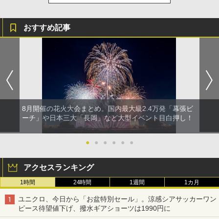
おすすめ記事
8月開催の花火大会まとめ。国内最大級2.4万発「幕張ビ
ーチ」や日本三大「長岡」など大型イベント目白押し！
●
●
●
●
●
●
アクセスランキング
1時間
24時間
1週間
1カ月
ユニクロ、今日から「お盆特別セール」。涼感シアサッカーワン
ピース待望値下げ、撥水ギアショーツは1990円に