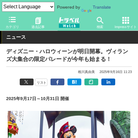
Powered by
Translate
トラベル Watch
旅の情報
観光地
ディズニーリゾート
カテゴリ
過去記事
検索
Impressサイト
ニュース
ディズニー・ハロウィーンが明日開幕。ヴィラン
ズ大集合の限定パレードが今年も始まる！
相川真由美
2025年9月16日 11:23
リスト
2025年9月17日～10月31日 開催