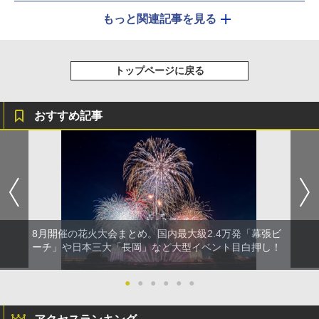
もっと関連記事を見る
トップページに戻る
おすすめ記事
8月開催の花火大会まとめ。国内最大級2.4万発「幕張ビ
ーチ」や日本三大「長岡」など大型イベント目白押し！
●
●
●
●
●
●