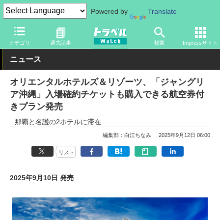
Powered by
Translate
トラベル Watch
旅の情報
ホテル・旅館
宿泊
カテゴリ
過去記事
検索
Impressサイト
ニュース
オリエンタルホテルズ＆リゾーツ、「ジャングリ
ア沖縄」入場確約チケットも購入できる航空券付
きプラン発売
那覇と名護の2ホテルに滞在
編集部：白江ちなみ
2025年9月12日 06:00
リスト
2025年9月10日 発売