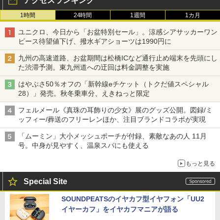
アクセスランキング
1時間
24時間
1週間
1カ月
ユニクロ、今日から「お盆特別セール」。涼感シアサッカーワン
ピース待望値下げ、撥水ギアショーツは1990円に
九州の高速道路、お盆期間は松橋ICなど通行止め端末を先頭にし
た渋滞予測。東九州道への迂回は料金調整を実施
はやぶさ50％オフの「新幹線eチケット（トクだ値スペシャル
28）」発売。秋冬乗車分、えきねっと限定
フェルメール《真珠の耳飾りの少女》展のグッズ公開。図録/ミ
ッフィー/葬送のフリーレンほか、注目ブランドコラボが実現
「ムーミン」大小メッシュポーチが付録、素敵なあの人 11月
号。中身が見やすく、温泉スパにも使える
もっと見る
Special Site
SOUNDPEATSのイヤカフ型イヤフォン「UU2
イヤーカフ」をイヤカフマニアが語る