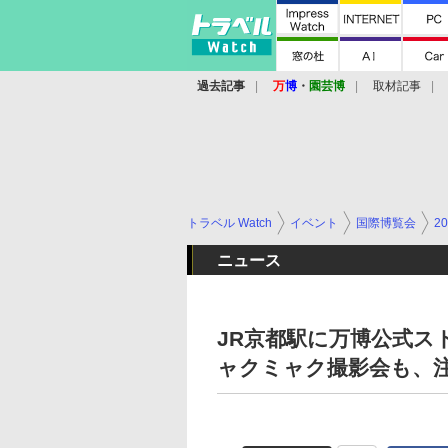
過去記事
万
博
・
園芸博
取材記事
トラベル Watch
イベント
国際博覧会
2
ニュース
JR京都駅に万博公式ス
ャクミャク撮影会も、