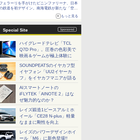
フェラーリを手がけたピニンファリーナ、日本
の鉄道を初デザイン。南海電鉄が新たな「空港
特急」をなにわ筋線へ導入
もっと見る
Special Site
ハイグレードテレビ「TCL
Q7D Pro」。圧巻の色彩美で
映画＆ゲームが極上体験に
SOUNDPEATSのイヤカフ型
イヤフォン「UU2イヤーカ
フ」をイヤカフマニアが語る
AIスマートノートの
iFLYTEK「AINOTE 2」はな
ぜ魅力的なのか？
レイズ鍛造1ピースアルミホ
イール「CE28 N-plus」軽量
なままに剛性を向上
レイズのパワーデザインホイ
ール「M6」に新色登場!!