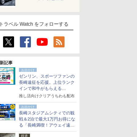
トラベル Watch をフォローする
新記事
お出かけ
ゼンリン、スポーツファンの
長崎遠征を応援。上位ランク
インで和牛がもらえる
「GO！GO！長崎スタンプラ
推し活向けクリアうちわも配布
リー」
お出かけ
長崎スタジアムシティでの観
戦＆2泊で最大1万円お得にな
る「長崎満喫！アウェイ遠征
応援キャンペーン」
鉄道