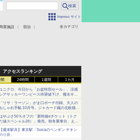
Impress サイト
全カテゴリ
商業施設
宿泊
アクセスランキング
時間
24時間
1週間
1カ月
ユニクロ、今日から「お盆特別セール」。涼感
シアサッカーワンピース待望値下げ、撥水ギア
ショーツは1990円に
「リサ・ラーソン」がま口ポーチ付録、大人の
おしゃれ手帖 10月号。ジャカード織の北欧猫デ
ザイン
はやぶさ50％オフの「新幹線eチケット（トク
だ値スペシャル28）」発売。秋冬乗車分、えき
ねっと限定
【週末駅弁】東京駅「Suicaのペンギン チキン
のり弁」