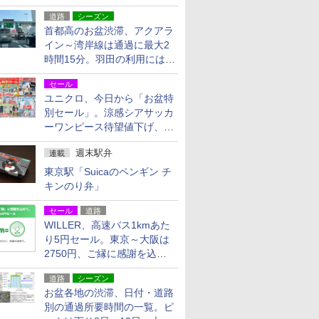
活動・復旧支援
道路
シーズン
首都高のお盆渋滞、アクアラ
イン～湾岸線は通過に最大2
時間15分。羽田の利用には
「空港西出口」の利用検討を
セール
ユニクロ、今日から「お盆特
別セール」。涼感シアサッカ
ーワンピース待望値下げ、撥
水ギアショーツは1990円に
週末駅弁
連載
東京駅「Suicaのペンギン チ
キンのり弁」
セール
道路
WILLER、高速バス1kmあた
り5円セール。東京～大阪は
2750円、ご縁に感謝を込め
た20周年記念キャンペーン
道路
シーズン
お盆各地の渋滞、日付・道路
別の通過所要時間の一覧。ピ