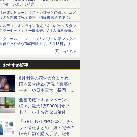
ツ4種、いよいよ発売！
【家電レビュー】手ごわい雑草との戦い、コメ
リの草刈機で完全勝利 掃除機感覚で使えた
カルディ、オンライン限定「ネコバッグ＆タン
ブラーセット」を一般販売。7月の抽選販売の
当選無効分
マクドナルド、マックデリバリーの朝マックの
最低注文料金が500円値上げ。8月18日より
1,500円から受付
もっと見る
おすすめ記事
8月開催の花火大会まとめ。
国内最大級2.4万発「幕張ビ
ーチ」や日本三大「長岡」な
ど大型イベント目白押し！
全国で旅行キャンペーン
続々、最大1万5000円オフ
も！ いまお得な自治体まと
め
「GREEN×EXPO2027」チケ
ット情報まとめ。紙・電子の
販売店舗や購入手順、記念チ