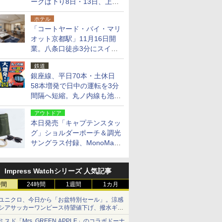
ークは下り8日・13日、上り
14日・15日
ホテル
「コートヤード・バイ・マリ
オット京都駅」11月16日開
業。八条口徒歩3分にスイー
ト含む全270室、ダイニング
鉄道
も併設
銀座線、平日70本・土休日
58本増発で日中の運転を3分
間隔へ短縮。丸ノ内線も池袋
～中野坂上を4分間隔に
アウトドア
本日発売「キャプテンスタッ
グ」ショルダーポーチ＆調光
サングラス付録、MonoMax
9月号増刊
Impress Watchシリーズ 人気記事
時間
24時間
1週間
1カ月
ユニクロ、今日から「お盆特別セール」。涼感
シアサッカーワンピース待望値下げ、撥水ギア
ショーツは1990円に
ミスド「Mrs. GREEN APPLE」のコラボドーナ