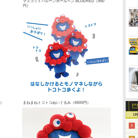
マスコットバルーンボールペン BLUE/RED（990
円）
円）
まねまねトコトコぬいぐるみ（6600円）
1