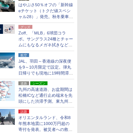
はやぶさ50％オフの「新幹線
eチケット（トクだ値スペシ
ャル28）」発売。秋冬乗車
分、えきねっと限定
グッズ
Zoff、「MLB」6球団コラ
ボ。サングラス24種とチャー
ムにもなるメガネ拭きなど雑
貨24種
航空
JAL、羽田～香港線の深夜便
を9～10月限定で設定。弾丸
日帰りでも現地に19時間滞在
できる
道路
シーズン
九州の高速道路、お盆期間は
松橋ICなど通行止め端末を先
頭にした渋滞予測。東九州道
への迂回は料金調整を実施
話題
オリエンタルランド、令和8
年熊本地震に1000万円超の
寄付を発表。被災者への救援