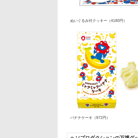
ぬいぐるみ付クッキー（4180円）
バナナケーキ（972円）
ヘソプロダクションの万博グ