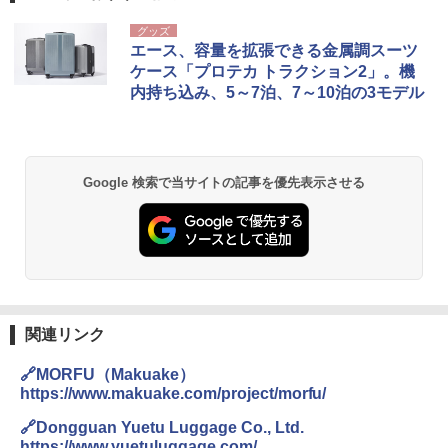
D40 地球の歩き方 チェンマイ タイ北部の魅
[キャンパーズコレクション 山善] ポップアッ
BUNDOK(バンドック)ソロ ドーム 1 EX BDK
グッズ
力的な町 2026～2027 地球の歩き方D アジア
プテント 傘みたいに広げて畳める パッとサ
-08EX カーキ ソロキャンプ ポリエステル フ
エース、容量を拡張できる金属調スーツ
ッとサンシェード キューブ フルクローズ メ
レーム テント
ケース「プロテカ トラクション2」。機
ッシュ 簡単設置 ワンタッチテント キャンプ
￥2,079
内持ち込み、5～7泊、7～10泊の3モデル
&ハイキング カーキ PATC-150(KH)
￥14,800
￥6,831
A09 地球の歩き方 イタリア 2026～2027 地
GRANDOOR ステンレス保冷剤 2個セット 2
球の歩き方A ヨーロッパ
026リニューアル 急速冷凍 空間倍増 衛生的
Google 検索で当サイトの記事を優先表示させる
PYKES PEAK (パイクスピーク) 着替えテン
コンパクト 保冷力長持ち
ト プライバシー テント 【中が透けない】 1
￥2,479
人用 折りたたみ 防災グッズ 災害用トイレ ビ
￥2,980
ーチ ピクニック ポップアップテント 携帯 簡
易 トイレテント (ブラック)
地球の歩き方 スター・ウォーズ
DEWEL パラソル 大型 ビーチ アウトドアパ
￥4,980
ラソル ガーデン サイトシート付 折りたたみ
￥2,695
防水 UVカット 4段階高さ調整 軽量 収納袋付
き
関連リンク
ENDLESS BASE 《めざましテレビで紹介》
テント ワンタッチ RENEW 幅200 2-3人用 43
￥6,459
🔗MORFU（Makuake）
500002(88859)
https://www.makuake.com/project/morfu/
A26 地球の歩き方 チェコ ポーランド スロヴ
ァキア 2026～2027 地球の歩き方A ヨーロッ
￥5,999
熊撃退スプレー 熊よけスプレー 熊スプレー
🔗Dongguan Yuetu Luggage Co., Ltd.
パ
【日本企業販売】超強力クマ対策スプレー 30
https://www.yuetuluggage.com/