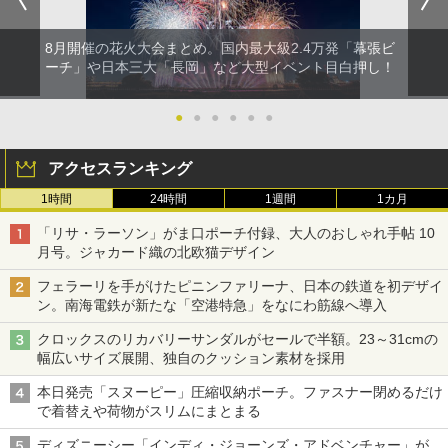
8月開催の花火大会まとめ。国内最大級2.4万発「幕張ビ
ーチ」や日本三大「長岡」など大型イベント目白押し！
●
●
●
●
●
●
アクセスランキング
1時間
24時間
1週間
1カ月
「リサ・ラーソン」がま口ポーチ付録、大人のおしゃれ手帖 10
月号。ジャカード織の北欧猫デザイン
フェラーリを手がけたピニンファリーナ、日本の鉄道を初デザイ
ン。南海電鉄が新たな「空港特急」をなにわ筋線へ導入
クロックスのリカバリーサンダルがセールで半額。23～31cmの
幅広いサイズ展開、独自のクッション素材を採用
本日発売「スヌーピー」圧縮収納ポーチ。ファスナー閉めるだけ
で着替えや荷物がスリムにまとまる
ディズニーシー「インディ・ジョーンズ・アドベンチャー」が