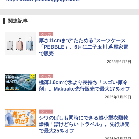
0ml（連続噴射30秒）110ml（連続噴射15
￥2,277
[キャンパーズコレクション 山善] 傘みたいに
秒）射程5～10m 安全ロック搭載 携帯収納袋
広げるだけ パッとサッとテント ブラックコ
付き ヒグマ・イノシシ対策 自治体・教育機
ーティング フルクローズ メッシュ 3-4人用
関の購入実績 登山・キャンプ・アウトドア・
関連記事
簡単設置 ポップアップテント エクルベージ
防災用品 長期保存可能 緊急時用 日本国内発
新しい日本地理 地図・統計・移動から読み
ュ(BC仕様) PATC-150B(EB)
送
解く (講談社現代新書)
グッズ
厚さ11cmまで“たためる”スーツケース
￥9,990
￥3,680
￥1,540
「PEBBLE」、6月に二子玉川 蔦屋家電
で販売
[キャンパーズコレクション 山善] 傘みたいに
ポインターライト 強力 小型 緑色/赤色/青紫色
2025年6月2日
広げるだけ パッとサッとテント キューブ ブ
USB充電式 高精度 超長距離照射 長時間使用
ラックコーティング フルクローズ メッシュ 3
可能 安全ロック付き 高安全性 金属製耐久 コ
人用 簡単設置 ポップアップテント PATC-15
ンパクト多機能設計 持ち運び便利 アウトド
グッズ
0B エクルベージュ
ア/オフィス/教育現場/展示会用 緑
極薄1.6cmで氷より長持ち「スゴい保冷
剤」。Makuake先行販売で最大17％オフ
￥10,990
￥1,180
2025年7月29日
グッズ
シワのばしも同時にできる超小型衣類乾
燥機「ぽけどらい トラベル」。先行販売
で最大25％オフ
2025年7月27日