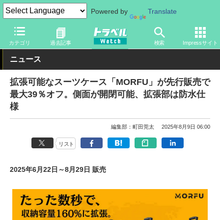
Powered by
Translate
トラベル Watch
旅のアイテム
旅行グッズ
バッグ
カテゴリ
過去記事
検索
Impressサイト
ニュース
拡張可能なスーツケース「MORFU」が先行販売で
最大39％オフ。側面が開閉可能、拡張部は防水仕
様
編集部：町田莞太
2025年8月9日 06:00
リスト
2025年6月22日～8月29日 販売