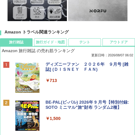
Amazon トラベル関連ランキング
旅行雑誌
旅行ガイド・地図
テント
アウトドア
Amazon 旅行雑誌 の売れ筋ランキング
更新日時：2026/08/07 06:02
ディズニーファン ２０２６年 ９月号 [雑
誌] (ＤＩＳＮＥＹ ＦＡＮ)
￥713
BE-PAL(ビ-パル) 2026年 9 月号【特別付録:
SOTO ミニマル"旅"財布 ランダム2種】
￥1,500