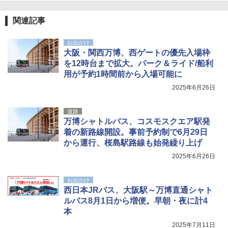
関連記事
お出かけ
大阪・関西万博、西ゲートの優先入場枠
を12時台まで拡大。パーク＆ライド/船利
用が予約1時間前から入場可能に
2025年6月26日
道路
万博シャトルバス、コスモスクエア駅発
着の新路線開設。事前予約制で6月29日
から運行、桜島駅路線も始発繰り上げ
2025年6月26日
お出かけ
西日本JRバス、大阪駅～万博直通シャト
ルバス8月1日から増便。早朝・夜に計4
本
2025年7月11日