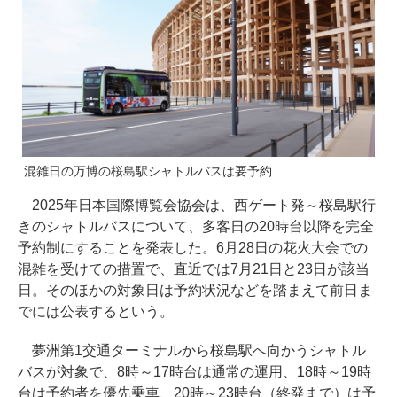
混雑日の万博の桜島駅シャトルバスは要予約
2025年日本国際博覧会協会は、西ゲート発～桜島駅行
きのシャトルバスについて、多客日の20時台以降を完全
予約制にすることを発表した。6月28日の花火大会での
混雑を受けての措置で、直近では7月21日と23日が該当
日。そのほかの対象日は予約状況などを踏まえて前日ま
でには公表するという。
夢洲第1交通ターミナルから桜島駅へ向かうシャトル
バスが対象で、8時～17時台は通常の運用、18時～19時
台は予約者を優先乗車、20時～23時台（終発まで）は予