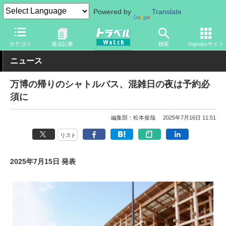
Powered by
Translate
トラベル Watch
イベント
国際博覧会
2025年大阪・関西万博
カテゴリ
過去記事
検索
Impressサイト
ニュース
万博の帰りのシャトルバス、混雑日の夜は予約必
須に
編集部：松本俊哉
2025年7月16日 11:51
リスト
2025年7月15日 発表