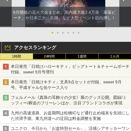
8月開催の花火大会まとめ。国内最大級2.4万発「幕張ビ
ーチ」や日本三大「長岡」など大型イベント目白押し！
●
●
●
●
●
●
アクセスランキング
1時間
24時間
1週間
1カ月
本日発売「日焼けハローキティ」ビッグトート＆チャームポーチ
付録、sweet 9月号増刊
本日発売「日焼けキティ」文具9点セットが付録、sweet 9月
号。平成ギャルな缶ケース入り
フェルメール《真珠の耳飾りの少女》展のグッズ公開。図録/ミ
ッフィー/葬送のフリーレンほか、注目ブランドコラボが実現
九州の高速道路、お盆期間は松橋ICなど通行止め端末を先頭にし
た渋滞予測。東九州道への迂回は料金調整を実施
ユニクロ、今日から「お盆特別セール」。涼感シアサッカーワン