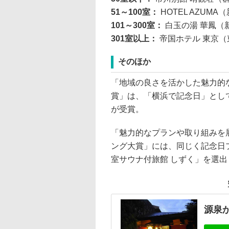
51～100室：
HOTEL AZUMA
101～300室：
⽩⽟の湯 華鳳（
301室以上：
帝国ホテル 東京（
そのほか
「地域の良さを活かした魅⼒的
賞」は、「横浜で記念日」とし
が受賞。
「魅⼒的なプランや取り組みを
ング大賞」には、同じく記念日
室サウナ付旅館 しずく」を選出
源泉か