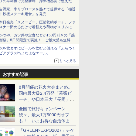
リの草刈機で完全勝利 掃除機感覚で使えた
吉野家、牛リブロースを熱々で提供する「極旨
牛鉄板ステーキ定食」を発売
本日発売「スヌーピー」圧縮収納ポーチ。ファ
スナー閉めるだけで着替えや荷物がスリムにま
とまる
かつや、カツ丼や定食などが150円引きの「感
謝祭」8日間限定で実施！ ご飯大盛も無料
水を飲まずにビールを飲むと倒れる「ふらつく
ビアグラスbyよなよなエール」
もっと見る
おすすめ記事
8月開催の花火大会まとめ。
国内最大級2.4万発「幕張ビ
ーチ」や日本三大「長岡」な
ど大型イベント目白押し！
全国で旅行キャンペーン
続々、最大1万5000円オフ
も！ いまお得な自治体まと
め
「GREEN×EXPO2027」チケ