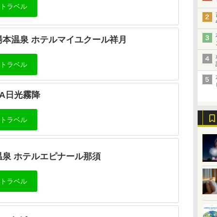
湯本温泉 ホテルマイユクール祥⽉
YA⽇光霧降
温泉 ホテルエピナール那須