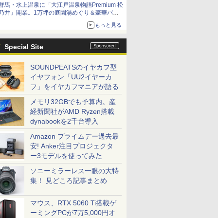
群馬・水上温泉に「大江戸温泉物語Premium 松
乃井」開業。1万坪の庭園湯めぐり＆豪華バイ
キングを体験してきた！
もっと見る
Special Site
SOUNDPEATSのイヤカフ型
イヤフォン「UU2イヤーカ
フ」をイヤカフマニアが語る
メモリ32GBでも予算内。産
経新聞社がAMD Ryzen搭載
dynabookを2千台導入
Amazon プライムデー過去最
安! Anker注目プロジェクタ
ー3モデルを使ってみた
ソニーミラーレス一眼の大特
集！ 見どころ記事まとめ
マウス、RTX 5060 Ti搭載ゲ
ーミングPCが7万5,000円オ