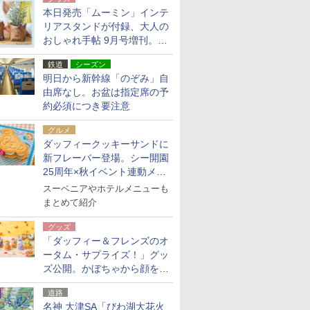
本日発売「ムーミン」インテ
リアスタンドが付録、大人の
おしゃれ手帖 9月号増刊。レ
ザー調で高級感ある2個セッ
鉄道
シーズン
ト
明日から新幹線「のぞみ」自
由席なし。お盆は指定席の予
約必須につき要注意
グルメ
ダッフィークッキーサンドに
新フレーバー登場。シー開園
25周年×秋イベント連動メニ
ュー
スーベニアやホテルメニューも
まとめて紹介
グッズ
「ダッフィー＆フレンズのオ
ータム・サプライズ！」グッ
ズ公開。かぼちゃから顔をの
ぞかせたぬいぐるみチャーム
道路
ほか
名神 大津SA「びわ湖大花火