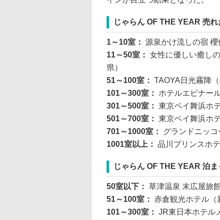
じゃらん OF THE YEAR 
1～10室：
源泉かけ流しの宿 櫻
11～50室：
⼥性に優しい癒しの
県）
51～100室：
TAOYA⽇光霧降
101～300室：
ホテルエピナー
301～500室：
東京ベイ舞浜ホ
501～700室：
東京ベイ舞浜ホテ
701～1000室：
グランドニッコ
1001室以上：
品川プリンスホ
じゃらん OF THE YEAR
50室以下：
草津温泉 末広屋旅
51～100室：
⾚倉観光ホテル（
101～300室：
JR東⽇本ホテル