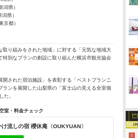
（新潟県）
新潟県）
東京都）
な取り組みをされた地域」に対する「元気な地域大
て特別なプランの創設に取り組んだ横浜市観光協会
展開された宿泊施設」を表彰する「ベストプランニ
プランを展開した山梨県の「富⼠⼭の⾒える全室個
した。
空室・料金チェック
1
け流しの宿 櫻休庵〈OUKYUAN〉