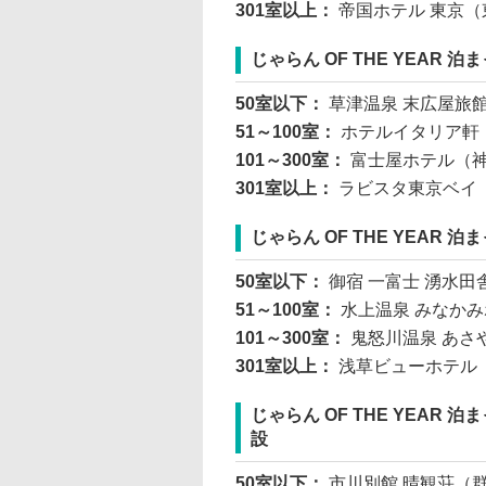
301室以上：
帝国ホテル 東京（
じゃらん OF THE YEAR
50室以下：
草津温泉 末広屋旅
51～100室：
ホテルイタリア軒
101～300室：
富士屋ホテル（
301室以上：
ラビスタ東京ベイ
じゃらん OF THE YEAR
50室以下：
御宿 ⼀富⼠ 湧⽔
51～100室：
⽔上温泉 みなか
101～300室：
鬼怒川温泉 あさ
301室以上：
浅草ビューホテル
じゃらん OF THE YEAR
設
50室以下：
市川別館 晴観荘（