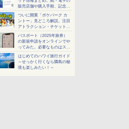
ット情報まとめ。紙・電子の
販売店舗や購入手順、記念チ
ケットも解説
ついに開業「ポケパーク カ
ントー」見どころ解説。注目
アトラクション・チケット手
配・来場前に必要な準備は？
パスポート（2025年旅券）
の新規申請をオンラインでや
ってみた。必要なものはスマ
ホとマイナカードのみ
はじめてのハワイ旅行ガイド
～せっかく行くなら隣島の秘
境も楽しみたい！～