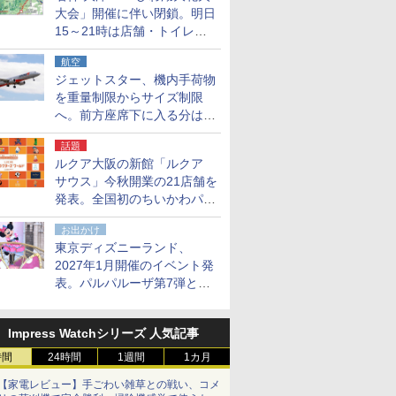
大会」開催に伴い閉鎖。明日
15～21時は店舗・トイレ・
駐車場の利用不可
航空
ジェットスター、機内手荷物
を重量制限からサイズ制限
へ。前方座席下に入る分はす
べての運賃で無料に
話題
ルクア大阪の新館「ルクア
サウス」今秋開業の21店舗を
発表。全国初のちいかわパー
クストア/サンリオ新業態1号
お出かけ
店など
東京ディズニーランド、
2027年1月開催のイベント発
表。パルパルーザ第7弾とし
て「ミニーのファンダーラン
ド」を再演
Impress Watchシリーズ 人気記事
時間
24時間
1週間
1カ月
【家電レビュー】手ごわい雑草との戦い、コメ