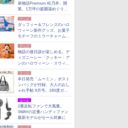
泉物語Premium 松乃井」開
業。1万坪の庭園湯めぐり＆
豪華バイキングを体験してき
グッズ
た！
ダッフィー＆フレンズのハロ
ウィーン新作グッズ。お菓子
モチーフのミラーチャーム/
デザインポーチほか
グッズ
物語の後日談が楽しめる。デ
ィズニーシー「クッキー・ア
ンのハロウィーン・スウィー
トサプライズ」限定グッズ公
グッズ
開
本日発売「ムーミン」ボスト
ンバッグが付録、大人のおし
ゃれ手帖 9月号。180度ガバ
ッと開いて大容量
セール
2重反転ファンで大風量。
3WAYの定番ハンディファン
最新モデルがセール対象に
グッズ