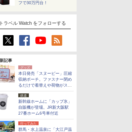
フで30万円台！
トラベル Watch をフォローする
新記事
グッズ
本日発売「スヌーピー」圧縮
収納ポーチ。ファスナー閉め
るだけで着替えや荷物がスリ
ムにまとまる
鉄道
新幹線ホームに「カップ氷」
自販機が登場。JR新大阪駅
27番ホーム6号車付近
行ってみた
群馬・水上温泉に「大江戸温