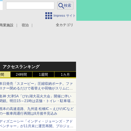
Impress サイト
全カテゴリ
商業施設
宿泊
アクセスランキング
時間
24時間
1週間
1カ月
本日発売「スヌーピー」圧縮収納ポーチ。ファ
スナー閉めるだけで着替えや荷物がスリムにま
とまる
名神 大津SA「びわ湖大花火大会」開催に伴い
閉鎖。明日15～21時は店舗・トイレ・駐車場の
利用不可
熊本の高速道路、九州道 松橋IC～えびのICなど
の一般車両通行再開は8月後半見込み
ディズニーシー「インディ・ジョーンズ・アド
ベンチャー」が11月末に運営再開。プロジェク
ションマッピングを追加、DPAは1500円