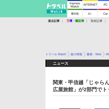
過去記事
万
博
・
園芸博
取材記事
トラベル Watch
旅の情報
書籍・Web
W
ニュース
関東・甲信越「じゃらん
広屋旅館」が2部門でト