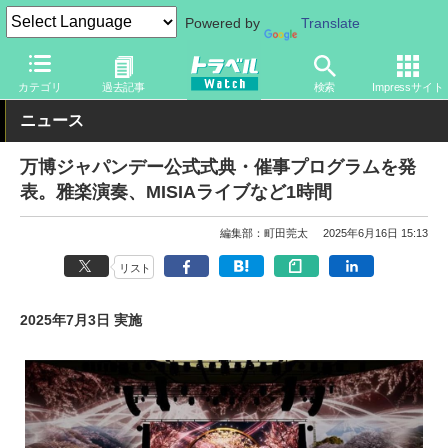
Powered by
Translate
トラベル Watch
イベント
国際博覧会
2025年大阪・関西万博
カテゴリ
過去記事
検索
Impressサイト
ニュース
万博ジャパンデー公式式典・催事プログラムを発
表。雅楽演奏、MISIAライブなど1時間
編集部：町田莞太
2025年6月16日 15:13
リスト
2025年7月3日 実施