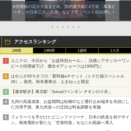
8月開催の花火大会まとめ。国内最大級2.4万発「幕張ビ
ーチ」や日本三大「長岡」など大型イベント目白押し！
●
●
●
●
●
●
アクセスランキング
1時間
24時間
1週間
1カ月
ユニクロ、今日から「お盆特別セール」。涼感シアサッカーワン
ピース待望値下げ、撥水ギアショーツは1990円に
はやぶさ50％オフの「新幹線eチケット（トクだ値スペシャル
28）」発売。秋冬乗車分、えきねっと限定
【週末駅弁】東京駅「Suicaのペンギン チキンのり弁」
九州の高速道路、お盆期間は松橋ICなど通行止め端末を先頭にし
た渋滞予測。東九州道への迂回は料金調整を実施
フェラーリを手がけたピニンファリーナ、日本の鉄道を初デザイ
ン。南海電鉄が新たな「空港特急」をなにわ筋線へ導入