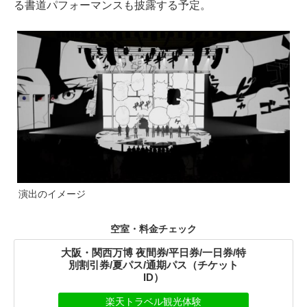
る書道パフォーマンスも披露する予定。
演出のイメージ
空室・料金チェック
大阪・関西万博 夜間券/平日券/一日券/特
別割引券/夏パス/通期パス（チケット
ID）
楽天トラベル観光体験