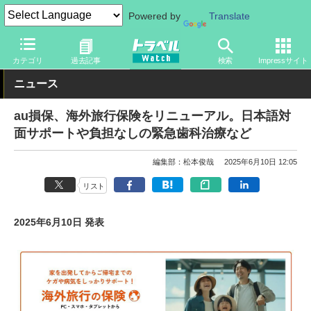
Powered by
Translate
トラベル Watch
旅の情報
サービス
保険・補償
カテゴリ
過去記事
検索
Impressサイト
ニュース
au損保、海外旅行保険をリニューアル。日本語対
面サポートや負担なしの緊急歯科治療など
編集部：松本俊哉
2025年6月10日 12:05
リスト
2025年6月10日 発表