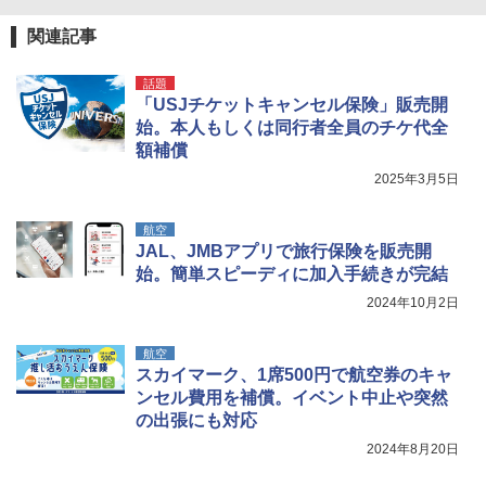
ーティング フルクローズ メッシュ 3-4人用
関の購入実績 登山・キャンプ・アウトドア・
簡単設置 ポップアップテント エクルベージ
防災用品 長期保存可能 緊急時用 日本国内発
A26 地球の歩き方 チェコ ポーランド スロヴ
関連記事
ュ(BC仕様) PATC-150B(EB)
送
ァキア 2026～2027 地球の歩き方A ヨーロッ
パ
話題
￥9,990
￥3,680
「USJチケットキャンセル保険」販売開
￥2,277
始。本人もしくは同行者全員のチケ代全
額補償
[キャンパーズコレクション 山善] 傘みたいに
着替えテント トイレテント 透けない【換気
広げるだけ パッとサッとテント キューブワ
通気窓付き】収納袋付き UVカット 防水 防災
2025年3月5日
イド ブラックコーティング フルクローズ メ
コンパクト iimono117 (ブルー)
ッシュ 4人用 簡単設置 ポップアップテント P
ATCW-150B エクルベージュ
￥3,080
航空
JAL、JMBアプリで旅行保険を販売開
￥-
始。簡単スピーディに加入手続きが完結
2024年10月2日
航空
スカイマーク、1席500円で航空券のキャ
ンセル費用を補償。イベント中止や突然
の出張にも対応
2024年8月20日