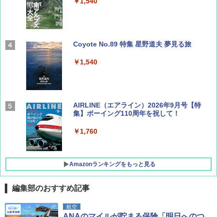
￥1,540
Coyote No.89 特集 星野道夫 夢見る旅
￥1,540
AIRLINE（エアライン）2026年9月号【特
集】ボーイング110周年を祝して！
￥1,760
Amazonランキングをもっと見る
編集部のおすすめ記事
D40 地球の歩き方 チェンマイ タイ北部の魅
[キャンパーズコレクション 山善] ポップアッ
GRANDOOR ステンレス保冷剤 2個セット 2
航空
力的な町 2026～2027 地球の歩き方D アジア
プテント 傘みたいに広げて畳める パッとサ
026リニューアル 急速冷凍 空間倍増 衛生的
ANAのマイルが貯まる保険「明日へのつ