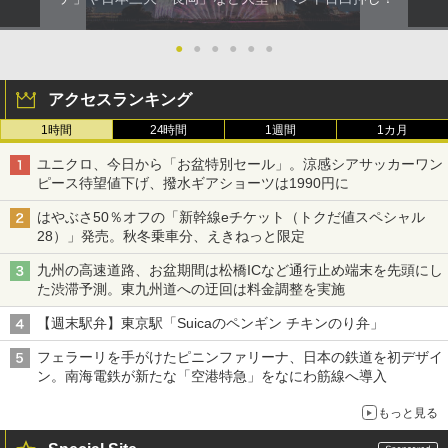
●
●
●
●
●
●
アクセスランキング
1時間
24時間
1週間
1カ月
ユニクロ、今日から「お盆特別セール」。涼感シアサッカーワン
ピース待望値下げ、撥水ギアショーツは1990円に
はやぶさ50％オフの「新幹線eチケット（トクだ値スペシャル
28）」発売。秋冬乗車分、えきねっと限定
九州の高速道路、お盆期間は松橋ICなど通行止め端末を先頭にし
た渋滞予測。東九州道への迂回は料金調整を実施
【週末駅弁】東京駅「Suicaのペンギン チキンのり弁」
フェラーリを手がけたピニンファリーナ、日本の鉄道を初デザイ
ン。南海電鉄が新たな「空港特急」をなにわ筋線へ導入
もっと見る