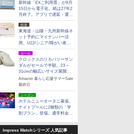
新幹線「EXご利用票」が9月
15日から電子化、紙は27年2
月終了。アプリで遅延・運休
も確認可能に
鉄道
東海道・山陽・九州新幹線ネ
ット予約にマイナンバー活
用、U22/シニア/障がい者割
を9月15日から発売
セール
クロックスのリカバリーサン
ダルがセールで半額。23～
31cmの幅広いサイズ展開、
独自のクッション素材を採用
Amazon 暮らし応援サマーSale
最終日
シーズン
ホテルニューオータニ幕張、
ナイトプールに2種類の「学
割プラン」登場。通常料金の
およそ半額でお得に夜活
Impress Watchシリーズ 人気記事