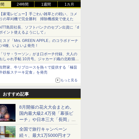
時間
24時間
1週間
1カ月
【家電レビュー】手ごわい雑草との戦い、コメ
リの草刈機で完全勝利 掃除機感覚で使えた
NTT島田社長、ソフトバンクのセブン出資に「d
ポイント使えるようにして」
ミスド「Mrs. GREEN APPLE」のコラボドーナ
ツ4種、いよいよ発売！
「リサ・ラーソン」がま口ポーチ付録、大人の
おしゃれ手帖 10月号。ジャカード織の北欧猫デ
ザイン
吉野家、牛リブロースを熱々で提供する「極旨
牛鉄板ステーキ定食」を発売
もっと見る
おすすめ記事
8月開催の花火大会まとめ。
国内最大級2.4万発「幕張ビ
ーチ」や日本三大「長岡」な
ど大型イベント目白押し！
全国で旅行キャンペーン
続々、最大1万5000円オフ