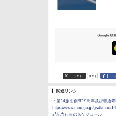
草津温泉 ホテル櫻
品川プリンスホテル
グランドニッコー東
海のサウナ＆スパ
東京ドームホテル
シェラトン・グラン
井
京ベイ 舞浜
オールインクルーシ
デ・トーキョーベ
7,037円～
7,980円～
ブ 島原温泉ホテル
イ・ホテル
14,300円～
6,800円～
南風楼
10,450円～
7,950円～
Google
ポスト
リスト
シ
関連リンク
🔗第14旅団創隊19周年及び善通
https://www.mod.go.jp/gsdf/mae/14
🔗記念行事のスケジュール