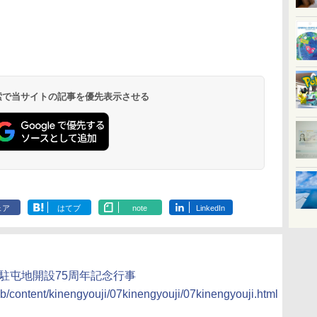
北陸 福井 あわら
品川プリンスホテ
舞浜ビューホテル
箱根湯本温泉 ホテ
ホテルトラスティ東
オリエンタルホテル
下呂温泉 水明館
住友不動産ホテル ヴ
東京ベイ舞浜ホテル
温泉 清風荘（北陸
ル イーストタワー
ｂｙ ＨＵＬＩＣ
ル おかだ
京ベイサイド
東京ベイ
ィラフォンテーヌグラ
ファーストリゾート
8,250円～
最大級の庭園露天風
（旧：東京ベイ舞浜
ンド東京有明
9,958円～
11,200円～
5,450円～
5,200円～
4,290円～
呂の宿 清風荘）
ホテル）
19,541円～
5,758円～
6,070円～
 検索で当サイトの記事を優先表示させる
ェア
はてブ
note
LinkedIn
寺駐屯地開設75周年記念行事
b/content/kinengyouji/07kinengyouji/07kinengyouji.html