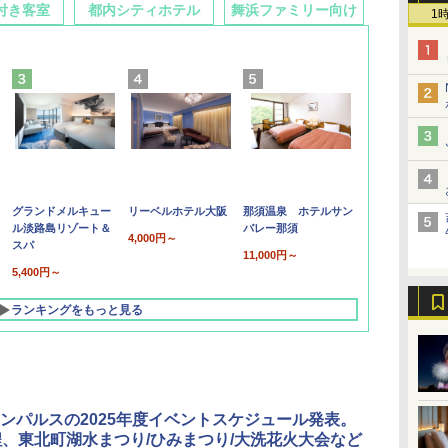
付き客室
都内シティホテル
舞浜ファミリー向け
1
グランドメルキュー
リーベルホテル大阪
那須温泉 ホテルサン
ル淡路島リゾート＆
バレー那須
4,000円～
スパ
11,000円～
5,400円～
ランキングをもっと見る
ンパルスの2025年度イベントスケジュール発表。
程、東北町湖水まつり/ひみまつり/大洗花火大会など