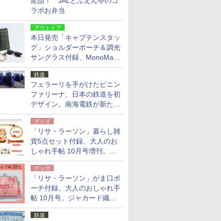
産品！ JALとぶえん亭のコ
ラボお弁当
アウトドア
本日発売「キャプテンスタッ
グ」ショルダーポーチ＆調光
サングラス付録、MonoMax
9月号増刊
鉄道
フェラーリを手がけたピニン
ファリーナ、日本の鉄道を初
デザイン。南海電鉄が新たな
「空港特急」をなにわ筋線へ
グッズ
導入
「リサ・ラーソン」暮らし雑
貨5点セット付録、大人のお
しゃれ手帖 10月号増刊。
USBケーブルや缶ケースなど
グッズ
「リサ・ラーソン」がま口ポ
ーチ付録、大人のおしゃれ手
帖 10月号。ジャカード織の
北欧猫デザイン
鉄道