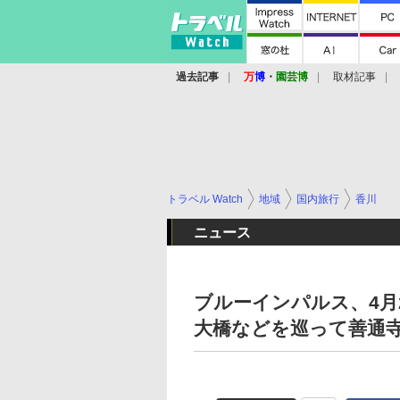
過去記事
万
博
・
園芸博
取材記事
トラベル Watch
地域
国内旅行
香川
ニュース
ブルーインパルス、4月
大橋などを巡って善通