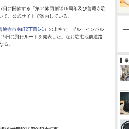
27日に開催する「第14旅団創隊19周年及び善通寺駐
ついて、公式サイトで案内している。
善通寺市南町2丁目1-1
）の上空で「ブルーインパル
月15日に飛行ルートを発表した。なお駐屯地前道路
となる。
最