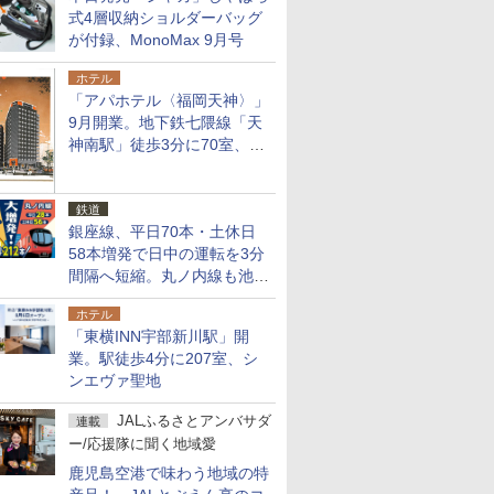
式4層収納ショルダーバッグ
が付録、MonoMax 9月号
ホテル
「アパホテル〈福岡天神〉」
9月開業。地下鉄七隈線「天
神南駅」徒歩3分に70室、エ
リア初の直営店
鉄道
銀座線、平日70本・土休日
58本増発で日中の運転を3分
間隔へ短縮。丸ノ内線も池袋
～中野坂上を4分間隔に
ホテル
「東横INN宇部新川駅」開
業。駅徒歩4分に207室、シ
ンエヴァ聖地
JALふるさとアンバサダ
連載
ー/応援隊に聞く地域愛
鹿児島空港で味わう地域の特