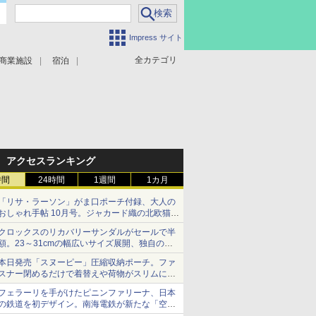
Impress サイト
全カテゴリ
商業施設
宿泊
アクセスランキング
時間
24時間
1週間
1カ月
「リサ・ラーソン」がま口ポーチ付録、大人の
おしゃれ手帖 10月号。ジャカード織の北欧猫デ
ザイン
クロックスのリカバリーサンダルがセールで半
額。23～31cmの幅広いサイズ展開、独自のク
ッション素材を採用
本日発売「スヌーピー」圧縮収納ポーチ。ファ
スナー閉めるだけで着替えや荷物がスリムにま
とまる
フェラーリを手がけたピニンファリーナ、日本
の鉄道を初デザイン。南海電鉄が新たな「空港
特急」をなにわ筋線へ導入