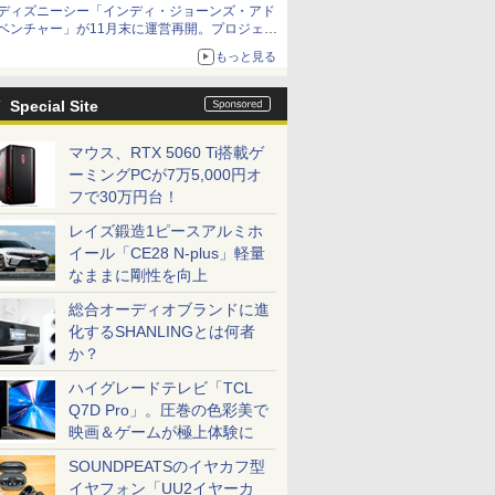
ディズニーシー「インディ・ジョーンズ・アド
ベンチャー」が11月末に運営再開。プロジェク
ションマッピングを追加、DPAは1500円
もっと見る
Special Site
マウス、RTX 5060 Ti搭載ゲ
ーミングPCが7万5,000円オ
フで30万円台！
レイズ鍛造1ピースアルミホ
イール「CE28 N-plus」軽量
なままに剛性を向上
総合オーディオブランドに進
化するSHANLINGとは何者
か？
ハイグレードテレビ「TCL
Q7D Pro」。圧巻の色彩美で
映画＆ゲームが極上体験に
SOUNDPEATSのイヤカフ型
イヤフォン「UU2イヤーカ