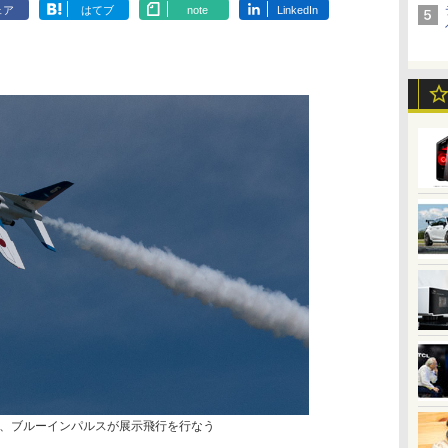
ェア
はてブ
note
LinkedIn
、ブルーインパルスが展示飛行を行なう