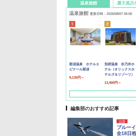
温泉旅館
露天風呂
温泉旅館
更新日時：2026/08/07 06:00
那須温泉 ホテルエ
別府温泉 杉乃井ホ
ピナール那須
テル（オリックスホ
テルズ＆リゾーツ）
9,135円～
13,400円～
編集部のおすすめ記事
話題
ブルーイ
全18日