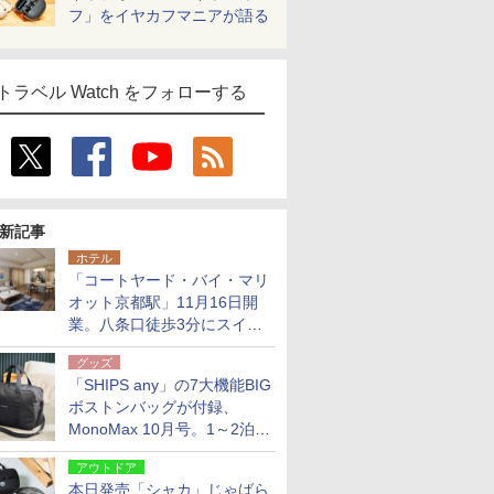
フ」をイヤカフマニアが語る
トラベル Watch をフォローする
新記事
ホテル
「コートヤード・バイ・マリ
オット京都駅」11月16日開
業。八条口徒歩3分にスイー
ト含む全270室、ダイニング
グッズ
も併設
「SHIPS any」の7大機能BIG
ボストンバッグが付録、
MonoMax 10月号。1～2泊の
荷物、キャリーオンも可能
アウトドア
本日発売「シャカ」じゃばら