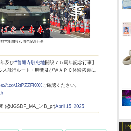
寺駐屯地開設75周年記念行事
周年及び
#善通寺駐屯地
開設７５周年記念行事】
ルス飛行ルート・時間及びＷＡＰＣ体験搭乗に
ps://t.co/J2tPZZFK0X
ご確認ください。
ah
@JGSDF_MA_14B_pr)
April 15, 2025