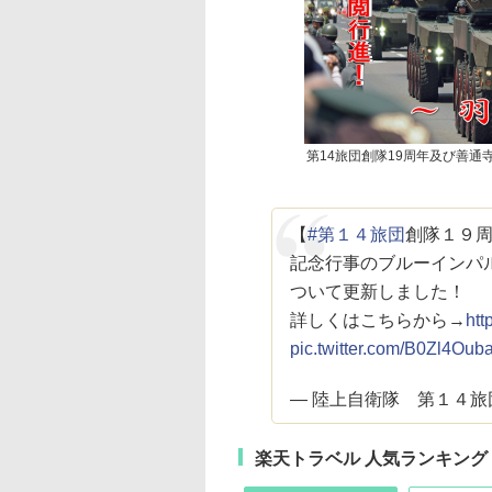
第14旅団創隊19周年及び善通
【
#第１４旅団
創隊１９
記念行事のブルーインパ
ついて更新しました！
詳しくはこちらから→
htt
pic.twitter.com/B0Zl4Oub
— 陸上自衛隊 第１４旅団 (
楽天トラベル 人気ランキング