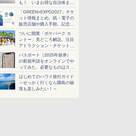
も！ いまお得な自治体まと
め
「GREEN×EXPO2027」チケ
ット情報まとめ。紙・電子の
販売店舗や購入手順、記念チ
ケットも解説
ついに開業「ポケパーク カ
ントー」見どころ解説。注目
アトラクション・チケット手
配・来場前に必要な準備は？
パスポート（2025年旅券）
の新規申請をオンラインでや
ってみた。必要なものはスマ
ホとマイナカードのみ
はじめてのハワイ旅行ガイド
～せっかく行くなら隣島の秘
境も楽しみたい！～