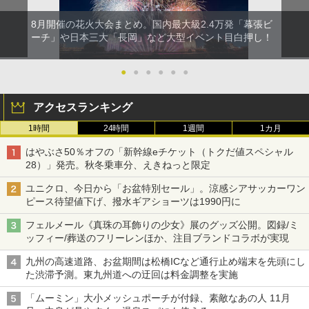
8月開催の花火大会まとめ。国内最大級2.4万発「幕張ビ
ーチ」や日本三大「長岡」など大型イベント目白押し！
●
●
●
●
●
●
アクセスランキング
1時間
24時間
1週間
1カ月
はやぶさ50％オフの「新幹線eチケット（トクだ値スペシャル
28）」発売。秋冬乗車分、えきねっと限定
ユニクロ、今日から「お盆特別セール」。涼感シアサッカーワン
ピース待望値下げ、撥水ギアショーツは1990円に
フェルメール《真珠の耳飾りの少女》展のグッズ公開。図録/ミ
ッフィー/葬送のフリーレンほか、注目ブランドコラボが実現
九州の高速道路、お盆期間は松橋ICなど通行止め端末を先頭にし
た渋滞予測。東九州道への迂回は料金調整を実施
「ムーミン」大小メッシュポーチが付録、素敵なあの人 11月