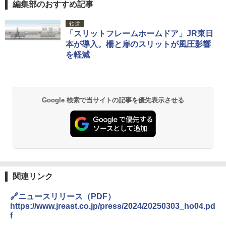
編集部のおすすめ記事
[キャンパーズコレクション 山善] ポップアッ
DEWEL パラソル 大型 ビーチ アウトドアパ
鉄道
プテント 傘みたいに広げて畳める パッとサ
ラソル ガーデン サイトシート付 折りたたみ
「スリットフレームホームドア」JR東日
ッとサンシェード キューブ フルクローズ メ
防水 UVカット 4段階高さ調整 軽量 収納袋付
本が導入。柵と扉のスリットが風圧影響
ッシュ 簡単設置 ワンタッチテント キャンプ
き
を軽減
&ハイキング カーキ PATC-150(KH)
￥6,459
￥6,829
GRANDOOR ステンレス保冷剤 2個セット 2
Google 検索で当サイトの記事を優先表示させる
PYKES PEAK (パイクスピーク) 着替えテン
026リニューアル 急速冷凍 空間倍増 衛生的
ト プライバシー テント 【中が透けない】 1
コンパクト 保冷力長持ち
人用 折りたたみ 防災グッズ 災害用トイレ ビ
ーチ ピクニック ポップアップテント 携帯 簡
￥2,980
易 トイレテント (オリーブ)
￥4,836
熊撃退スプレー 熊よけスプレー 熊スプレー
【日本企業販売】超強力クマ対策スプレー 30
0ml（連続噴射30秒）110ml（連続噴射15
関連リンク
ENDLESS BASE 《めざましテレビで紹介》
秒）射程5～10m 安全ロック搭載 携帯収納袋
テント ワンタッチ RENEW 幅200 2-3人用 43
付き ヒグマ・イノシシ対策 自治体・教育機
🔗ニュースリリース（PDF）
500002(88859)
関の購入実績 登山・キャンプ・アウトドア・
https://www.jreast.co.jp/press/2024/20250303_ho04.pd
防災用品 長期保存可能 緊急時用 日本国内発
f
送
￥5,999