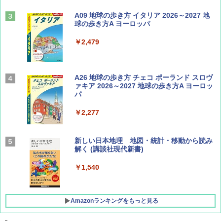
山と溪谷 2026年8月号「南アルプス大全」
A09 地球の歩き方 イタリア 2026～2027 地
球の歩き方A ヨーロッパ
￥1,540
￥2,479
Coyote No.89 特集 星野道夫 夢見る旅
A26 地球の歩き方 チェコ ポーランド スロヴ
ァキア 2026～2027 地球の歩き方A ヨーロッ
パ
￥1,540
￥2,277
AIRLINE（エアライン）2026年9月号【特
新しい日本地理 地図・統計・移動から読み
集】ボーイング110周年を祝して！
解く (講談社現代新書)
￥1,760
￥1,540
Amazonランキングをもっと見る