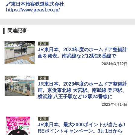
🔗東日本旅客鉄道株式会社
￥3,680
https://www.jreast.co.jp/
[キャンパーズコレクション 山善] 傘みたいに
広げるだけ パッとサッとテント ブラックコ
ーティング フルクローズ メッシュ 3-4人用
Across やわらか保冷剤 日本製 固まらない 1
簡単設置 ポップアップテント エクルベージ
1cm ソフト 2個セット (2個セット)
関連記事
ュ(BC仕様) PATC-150B(EB)
￥680
鉄道
￥9,990
JR東日本、2024年度のホームドア整備計
画を発表。南武線など12駅26番線で
着替えテント トイレテント 透けない【換気
[キャンパーズコレクション 山善] 傘みたいに
2024年3月12日
通気窓付き】収納袋付き UVカット 防水 防災
広げるだけ パッとサッとテント キューブワ
コンパクト iimono117 (ブルー)
イドプラス ブラックコーティング フルクロ
ーズ メッシュ 5人用 簡単設置 ポップアップ
鉄道
テント PATCW-200B エクルベージュ
￥3,180
JR東日本、2023年度のホームドア整備計
画。京浜東北線 大宮駅、南武線 登戸駅、
￥15,990
横浜線 八王子駅など12駅24番線に
2023年4月14日
鉄道
JR東日本、最大2000ポイントが当たるJ
REポイントキャンペーン。3月1日から