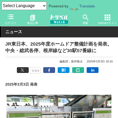
Powered by
Translate
トラベル Watch
企業・政府・官庁
鉄道
JR
カテゴリ
過去記事
検索
Impressサイト
ニュース
JR東日本、2025年度ホームドア整備計画を発表。
中央・総武各停、根岸線など30駅57番線に
編集部：新井敬太
2025年3月3日 18:16
リスト
2025年3月3日 発表