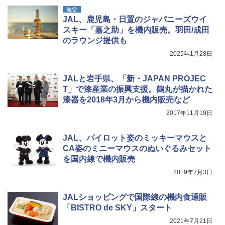
航空
￥1,180
JAL、鹿児島・日置のジャパニーズウイ
[キャンパーズコレクション 山善] 傘みたいに
スキー「嘉之助」を機内販売。羽田/成田
広げるだけ パッとサッとテント キューブワ
のラウンジ提供も
イド ブラックコーティング フルクローズ メ
電動エアーポンプ SUP用 20PSI 電動ポンプ
ッシュ 4人用 簡単設置 ポップアップテント P
ゴムボート 空気入れ 空気抜き 自動停止 過熱
2025年1月28日
ATCW-150B エクルベージュ
保護 日光可読lcd 7種類ノズル付き
￥-
￥7,884
JALと岩手県、「新・JAPAN PROJEC
T」で漆産業の振興支援。鶴丸が描かれた
漆器を2018年3月から機内販売など
2017年11月19日
JAL、パイロット姿のミッキーマウスと
CA姿のミニーマウスのぬいぐるみセット
を国内線で機内販売
2019年7月3日
JALショッピングで国際線の機内食通販
「BISTRO de SKY」スタート
2021年7月21日