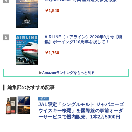
￥1,540
AIRLINE（エアライン）2026年9月号【特
集】ボーイング110周年を祝して！
￥1,760
Amazonランキングをもっと見る
編集部のおすすめ記事
D40 地球の歩き方 チェンマイ タイ北部の魅
[キャンパーズコレクション 山善] ポップアッ
DEWEL パラソル 大型 ビーチ アウトドアパ
航空
力的な町 2026～2027 地球の歩き方D アジア
プテント 傘みたいに広げて畳める パッとサ
ラソル ガーデン サイトシート付 折りたたみ
JAL限定「シングルモルト ジャパニーズ
ッとサンシェード キューブ フルクローズ メ
防水 UVカット 4段階高さ調整 軽量 収納袋付
ウイスキー桜尾」を国際線の事前オーダ
ッシュ 簡単設置 ワンタッチテント キャンプ
き
￥2,079
ーサービスで機内販売。1本2万5000円
&ハイキング カーキ PATC-150(KH)
￥6,459
￥6,830