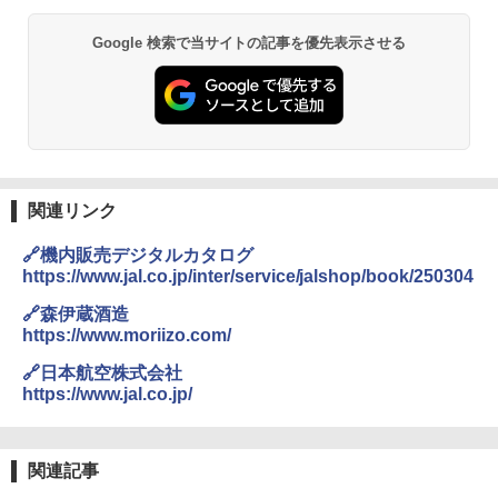
地球の歩き方 スター・ウォーズ
熊撃退スプレー 熊よけスプレー 熊スプレー
Google 検索で当サイトの記事を優先表示させる
PYKES PEAK (パイクスピーク) 着替えテン
【日本企業販売】超強力クマ対策スプレー 30
￥2,695
ト プライバシー テント 【中が透けない】 1
0ml（連続噴射30秒）110ml（連続噴射15
人用 折りたたみ 防災グッズ 災害用トイレ ビ
秒）射程5～10m 安全ロック搭載 携帯収納袋
ーチ ピクニック ポップアップテント 携帯 簡
付き ヒグマ・イノシシ対策 自治体・教育機
易 トイレテント (ブラック)
関の購入実績 登山・キャンプ・アウトドア・
防災用品 長期保存可能 緊急時用 日本国内発
A09 地球の歩き方 イタリア 2026～2027 地
送
￥4,980
球の歩き方A ヨーロッパ
￥3,680
￥2,479
関連リンク
ENDLESS BASE 《めざましテレビで紹介》
テント ワンタッチ RENEW 幅200 2-3人用 43
🔗機内販売デジタルカタログ
500002(89232)
GRANDOOR ステンレス保冷剤 2個セット 2
https://www.jal.co.jp/inter/service/jalshop/book/250304
026リニューアル 急速冷凍 空間倍増 衛生的
A26 地球の歩き方 チェコ ポーランド スロヴ
コンパクト 保冷力長持ち
ァキア 2026～2027 地球の歩き方A ヨーロッ
￥5,999
🔗森伊蔵酒造
パ
https://www.moriizo.com/
￥2,980
￥2,277
[キャンパーズコレクション 山善] 傘みたいに
🔗日本航空株式会社
広げるだけ パッとサッとテント ブラックコ
https://www.jal.co.jp/
ーティング フルクローズ メッシュ 3-4人用
ポインターライト 強力 小型 緑色/赤色/青紫色
簡単設置 ポップアップテント エクルベージ
USB充電式 高精度 超長距離照射 長時間使用
新しい日本地理 地図・統計・移動から読み
ュ(BC仕様) PATC-150B(EB)
可能 安全ロック付き 高安全性 金属製耐久 コ
解く (講談社現代新書)
ンパクト多機能設計 持ち運び便利 アウトド
関連記事
ア/オフィス/教育現場/展示会用 緑
￥9,990
￥1,540