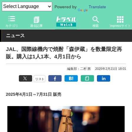
Powered by
Translate
トラベル Watch
企業・政府・官庁
国内エアライン
JAL
カテゴリ
過去記事
検索
Impressサイト
ニュース
JAL、国際線機内で焼酎「森伊蔵」を数量限定再
販。購入は1人1本、4月1日から
編集部：二村 茜
2025年2月21日 18:01
リスト
2025年4月1日～7月31日 販売