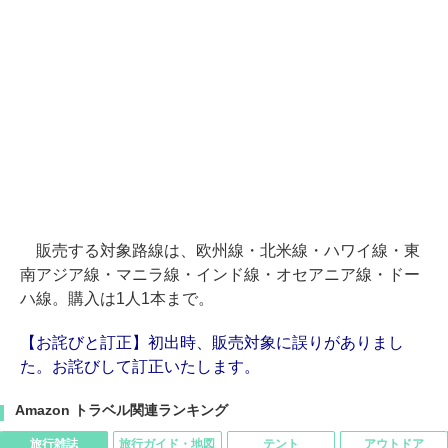
販売する対象路線は、欧州線・北米線・ハワイ線・東
南アジア線・マニラ線・インド線・オセアニア線・ドー
ハ線。購入は1人1本まで。
【お詫びと訂正】初出時、販売対象に誤りがありまし
た。お詫びして訂正いたします。
Amazon トラベル関連ランキング
旅行雑誌
旅行ガイド・地図
テント
アウトドア