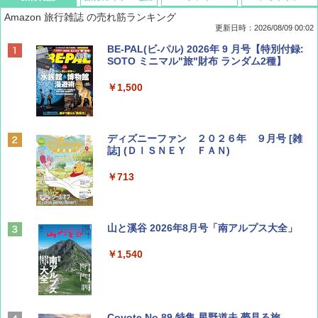
Amazon 旅行雑誌 の売れ筋ランキング
更新日時：2026/08/09 00:02
BE-PAL(ビ-パル) 2026年 9 月号【特別付録:
SOTO ミニマル"旅"財布 ランダム2種】
￥1,500
ディズニーファン ２０２６年 ９月号 [雑
誌] (ＤＩＳＮＥＹ ＦＡＮ)
￥713
山と溪谷 2026年8月号「南アルプス大全」
￥1,540
Coyote No.89 特集 星野道夫 夢見る旅