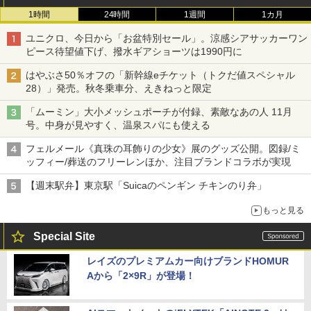
1時間
24時間
1週間
1カ月
ユニクロ、今日から「お盆特別セール」。涼感シアサッカーワン
ピース待望値下げ、撥水ギアショーツは1990円に
はやぶさ50％オフの「新幹線eチケット（トクだ値スペシャル
28）」発売。秋冬乗車分、えきねっと限定
「ムーミン」大小メッシュポーチが付録、素敵なあの人 11月
号。中身が見やすく、温泉スパにも使える
フェルメール《真珠の耳飾りの少女》展のグッズ公開。図録/ミ
ッフィー/葬送のフリーレンほか、注目ブランドコラボが実現
【週末駅弁】東京駅「Suicaのペンギン チキンのり弁」
もっと見る
Special Site
レイズのプレミアムカー向けブランドHOMUR
Aから「2×9R」が登場！