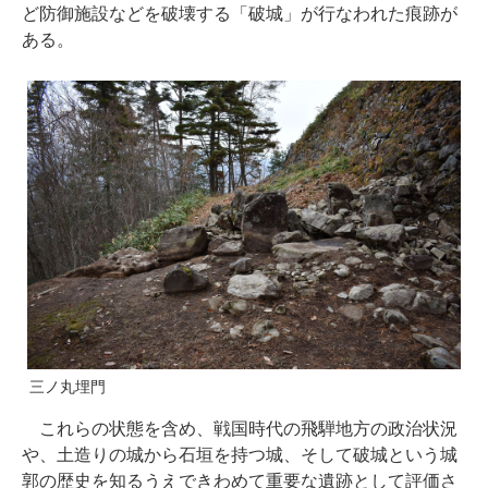
ど防御施設などを破壊する「破城」が行なわれた痕跡が
ある。
三ノ丸埋門
これらの状態を含め、戦国時代の飛騨地方の政治状況
や、土造りの城から石垣を持つ城、そして破城という城
郭の歴史を知るうえできわめて重要な遺跡として評価さ