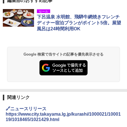
編集部のおすすめ記事
DEWEL パラソル 大型 ビーチ アウトドアパ
セール
ラソル ガーデン サイトシート付 折りたたみ
下呂温泉 水明館、飛騨牛網焼きフレンチ
防水 UVカット 4段階高さ調整 軽量 収納袋付
ディナー宿泊プランがポイント5倍。展望
き
風呂は24時間利用OK
￥6,459
熊撃退スプレー 熊よけスプレー 熊スプレー
Google 検索で当サイトの記事を優先表示させる
【日本企業販売】超強力クマ対策スプレー 30
0ml（連続噴射30秒）110ml（連続噴射15
秒）射程5～10m 安全ロック搭載 携帯収納袋
付き ヒグマ・イノシシ対策 自治体・教育機
関の購入実績 登山・キャンプ・アウトドア・
防災用品 長期保存可能 緊急時用 日本国内発
送
￥3,680
関連リンク
🔗ニュースリリース
GRANDOOR ステンレス保冷剤 2個セット 2
https://www.city.takayama.lg.jp/kurashi/1000021/10001
026リニューアル 急速冷凍 空間倍増 衛生的
19/1018465/1021429.html
コンパクト 保冷力長持ち