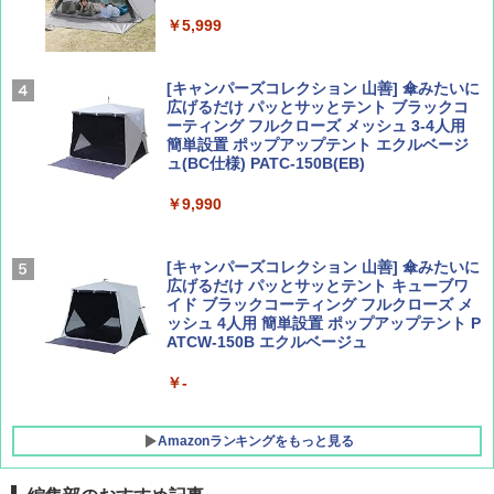
Coyote No.89 特集 星野道夫 夢見る旅
A26 地球の歩き方 チェコ ポーランド スロヴ
ァキア 2026～2027 地球の歩き方A ヨーロッ
￥5,999
パ
￥1,540
￥2,277
[キャンパーズコレクション 山善] 傘みたいに
広げるだけ パッとサッとテント ブラックコ
ーティング フルクローズ メッシュ 3-4人用
簡単設置 ポップアップテント エクルベージ
AIRLINE（エアライン）2026年9月号【特
新しい日本地理 地図・統計・移動から読み
ュ(BC仕様) PATC-150B(EB)
集】ボーイング110周年を祝して！
解く (講談社現代新書)
￥9,990
￥1,760
￥1,540
[キャンパーズコレクション 山善] 傘みたいに
広げるだけ パッとサッとテント キューブワ
イド ブラックコーティング フルクローズ メ
ッシュ 4人用 簡単設置 ポップアップテント P
ATCW-150B エクルベージュ
￥-
Amazonランキングをもっと見る