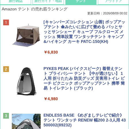
旅行雑誌
旅行ガイド・地図
テント
アウトドア
Amazon テント の売れ筋ランキング
更新日時：2026/08/09 00:02
BE-PAL(ビ-パル) 2026年 9 月号【特別付録:
D40 地球の歩き方 チェンマイ タイ北部の魅
[キャンパーズコレクション 山善] ポップアッ
SOTO ミニマル"旅"財布 ランダム2種】
力的な町 2026～2027 地球の歩き方D アジア
プテント 傘みたいに広げて畳める パッとサ
ッとサンシェード キューブ フルクローズ メ
ッシュ 簡単設置 ワンタッチテント キャンプ
￥1,500
￥2,079
&ハイキング カーキ PATC-150(KH)
￥6,830
ディズニーファン ２０２６年 ９月号 [雑
地球の歩き方 スター・ウォーズ
誌] (ＤＩＳＮＥＹ ＦＡＮ)
PYKES PEAK (パイクスピーク) 着替えテン
￥2,695
ト プライバシー テント 【中が透けない】 1
￥713
人用 折りたたみ 防災グッズ 災害用トイレ ビ
ーチ ピクニック ポップアップテント 携帯 簡
易 トイレテント (ブラック)
山と溪谷 2026年8月号「南アルプス大全」
A09 地球の歩き方 イタリア 2026～2027 地
￥4,980
球の歩き方A ヨーロッパ
￥1,540
￥2,479
ENDLESS BASE 《めざましテレビで紹介》
テント ワンタッチ RENEW 幅200 2-3人用 43
500002(89232)