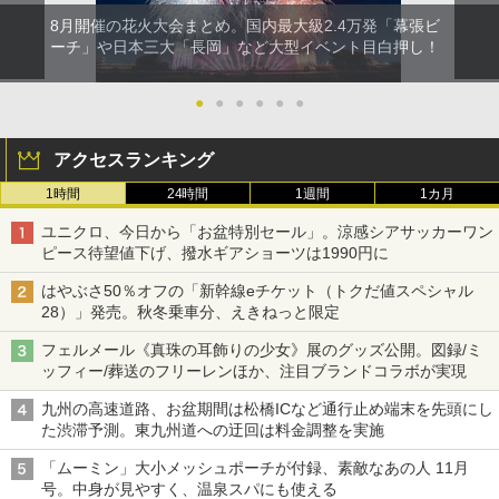
8月開催の花火大会まとめ。国内最大級2.4万発「幕張ビ
ーチ」や日本三大「長岡」など大型イベント目白押し！
●
●
●
●
●
●
アクセスランキング
1時間
24時間
1週間
1カ月
ユニクロ、今日から「お盆特別セール」。涼感シアサッカーワン
ピース待望値下げ、撥水ギアショーツは1990円に
はやぶさ50％オフの「新幹線eチケット（トクだ値スペシャル
28）」発売。秋冬乗車分、えきねっと限定
フェルメール《真珠の耳飾りの少女》展のグッズ公開。図録/ミ
ッフィー/葬送のフリーレンほか、注目ブランドコラボが実現
九州の高速道路、お盆期間は松橋ICなど通行止め端末を先頭にし
た渋滞予測。東九州道への迂回は料金調整を実施
「ムーミン」大小メッシュポーチが付録、素敵なあの人 11月
号。中身が見やすく、温泉スパにも使える