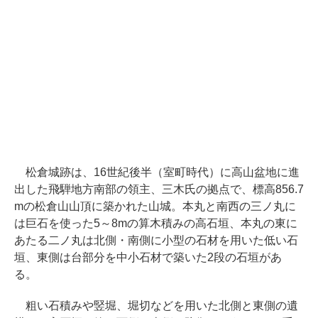
松倉城跡は、16世紀後半（室町時代）に高山盆地に進
出した飛騨地方南部の領主、三木氏の拠点で、標高856.7
mの松倉山山頂に築かれた山城。本丸と南西の三ノ丸に
は巨石を使った5～8mの算木積みの高石垣、本丸の東に
あたる二ノ丸は北側・南側に小型の石材を用いた低い石
垣、東側は台部分を中小石材で築いた2段の石垣があ
る。
粗い石積みや竪堀、堀切などを用いた北側と東側の遺