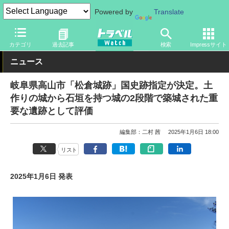
Powered by
Translate
トラベル Watch
地域
国内旅行
岐阜
カテゴリ
過去記事
検索
Impressサイト
ニュース
岐阜県高山市「松倉城跡」国史跡指定が決定。土
作りの城から石垣を持つ城の2段階で築城された重
要な遺跡として評価
編集部：二村 茜
2025年1月6日 18:00
リスト
2025年1月6日 発表