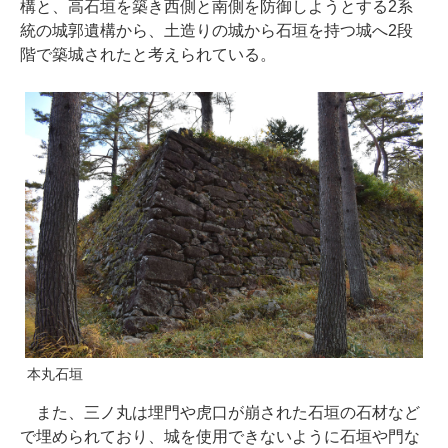
構と、高石垣を築き西側と南側を防御しようとする2系
統の城郭遺構から、土造りの城から石垣を持つ城へ2段
階で築城されたと考えられている。
本丸石垣
また、三ノ丸は埋門や虎口が崩された石垣の石材など
で埋められており、城を使用できないように石垣や門な