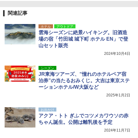
￥2,980
関連記事
ポインターライト 強力 小型 緑色/赤色/青紫色
ホテル
アウトドア
USB充電式 高精度 超長距離照射 長時間使用
雲海シーズンに絶景ハイキング。旧酒造
可能 安全ロック付き 高安全性 金属製耐久 コ
ンパクト多機能設計 持ち運び便利 アウトド
場の宿「竹田城 城下町 ホテル EN」で登
ア/オフィス/教育現場/展示会用 緑
山セット販売
2024年10月4日
￥1,180
シーズン
電動エアーポンプ SUP用 20PSI 電動ポンプ
JR東海ツアーズ、“憧れのホテルペア宿
ゴムボート 空気入れ 空気抜き 自動停止 過熱
泊券”の当たるおみくじ。大吉は東京ステ
保護 日光可読lcd 7種類ノズル付き
ーションホテル/W大阪など
￥7,884
2025年1月2日
お出かけ
アクア・トト ぎふでコツメカワウソの赤
ちゃん誕生。公開は離乳後を予定
2024年11月7日