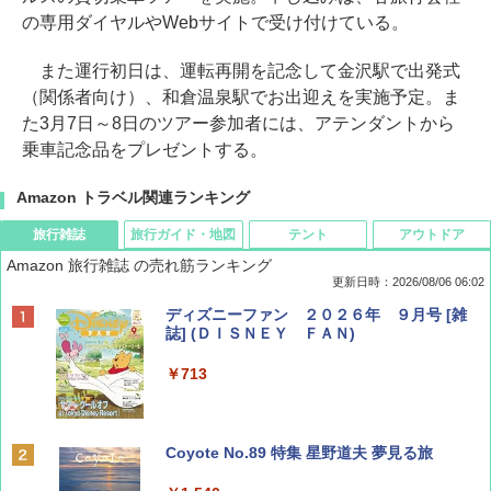
の専用ダイヤルやWebサイトで受け付けている。
また運行初日は、運転再開を記念して金沢駅で出発式
（関係者向け）、和倉温泉駅でお出迎えを実施予定。ま
た3月7日～8日のツアー参加者には、アテンダントから
乗車記念品をプレゼントする。
Amazon トラベル関連ランキング
旅行雑誌
旅行ガイド・地図
テント
アウトドア
Amazon 旅行雑誌 の売れ筋ランキング
更新日時：2026/08/06 06:02
ディズニーファン ２０２６年 ９月号 [雑
誌] (ＤＩＳＮＥＹ ＦＡＮ)
￥713
Coyote No.89 特集 星野道夫 夢見る旅