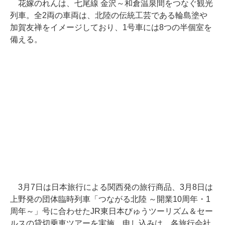
花嫁のれんは、七尾線 金沢～和倉温泉間をつなぐ観光
列車。全2両の車両は、北陸の伝統工芸である輪島塗や
加賀友禅をイメージしており、1号車には8つの半個室を
備える。
3月7日は日本旅行による関西発の旅行商品、3月8日は
上野発の団体臨時列車「つながる北陸 ～開業10周年・1
周年～」号に合わせたJR東日本びゅうツーリズム＆セー
ルスの貸切乗車ツアーを実施。申し込みは、各旅行会社