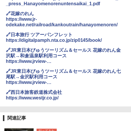
500002(89232)
_press_Hanayomenorenuntensaikai_1.pdf
￥6,459
地球の歩き方 スター・ウォーズ
🔗花嫁のれん
￥5,499
https://www.jr-
￥2,695
odekake.net/railroad/kankoutrain/hanayomenoren/
熊撃退スプレー 熊よけスプレー 熊スプレー
[キャンパーズコレクション 山善] 傘みたいに
【日本企業販売】超強力クマ対策スプレー 30
🔗日本旅行 ツアーパンフレット
広げるだけ パッとサッとテント ブラックコ
0ml（連続噴射30秒）110ml（連続噴射15
https://digitalpamph.nta.co.jp/zip0145/book/
ーティング フルクローズ メッシュ 3-4人用
秒）射程5～10m 安全ロック搭載 携帯収納袋
簡単設置 ポップアップテント エクルベージ
付き ヒグマ・イノシシ対策 自治体・教育機
新しい日本地理 地図・統計・移動から読み
🔗JR東日本びゅうツーリズム＆セールス 花嫁のれん金
ュ(BC仕様) PATC-150B(EB)
関の購入実績 登山・キャンプ・アウトドア・
解く (講談社現代新書)
防災用品 長期保存可能 緊急時用 日本国内発
沢駅→和倉温泉駅利用コース
送
￥8,991
https://www.jrview-
￥1,540
travel.com/reserve/travelItem/detail?
￥3,680
🔗JR東日本びゅうツーリズム＆セールス 花嫁のれん七
courseNo=24B5149
尾駅→金沢駅利用コース
Coleman(コールマン) ツーリングドーム/LD
https://www.jrview-
X 2人用 3人用 キャンプ アウトドア フェス
収納 コンパクト 簡単設営 カンガルーテント
ソーラー LED ランタン Type-C 充電式 ソー
travel.com/reserve/travelItem/detail?
🔗西日本旅客鉄道株式会社
ソロキャンプ ソロテント
ラーランタン IP65防水 キャンプ用品 防災グ
courseNo=24B5152
ッズ 6種類のライトモード 防災 吊り下げ 折
https://www.westjr.co.jp/
り畳み式 キャンプソーラーライト防災 停電
￥20,718
節電対策 超高輝度 日本語取扱説明書付き
関連記事
￥2,849
行ってみた