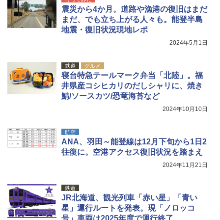
震災から4か月。道路や漁港の復旧はまだ
まだ、でも立ち上がる人々も。能登半島
地震・復旧状況現地レポ
2024年5月1日
鉄道
グルメ
寝台特急テールマーク弁当「北陸」。福
井県産コシヒカリのだしシャリに、焼き
鯖/ソースカツ/恐竜海苔など
2024年10月10日
航空
ANA、羽田～能登線は12月下旬から1日2
往復に。空港アクセス復旧状況を踏まえ
2024年11月21日
鉄道
JR北海道、観光列車「赤い星」「青い
星」運行ルートを発表。現「ノロッコ
号」車両は2025年度で運行終了