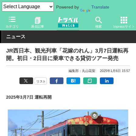
Powered by
Translate
トラベル Watch
企業・政府・官庁
鉄道
JR
カテゴリ
過去記事
検索
Impressサイト
ニュース
JR西日本、観光列車「花嫁のれん」3月7日運転再
開。初日・2日目に乗車できる貸切ツアー発売
編集部：丸山花梨
2025年1月6日 15:57
リスト
2025年3月7日 運転再開