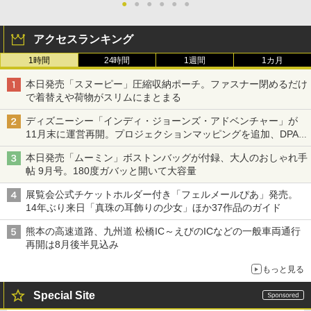
●
●
●
●
●
●
アクセスランキング
1時間
24時間
1週間
1カ月
本日発売「スヌーピー」圧縮収納ポーチ。ファスナー閉めるだけ
で着替えや荷物がスリムにまとまる
ディズニーシー「インディ・ジョーンズ・アドベンチャー」が
11月末に運営再開。プロジェクションマッピングを追加、DPA
は1500円
本日発売「ムーミン」ボストンバッグが付録、大人のおしゃれ手
帖 9月号。180度ガバッと開いて大容量
展覧会公式チケットホルダー付き「フェルメールぴあ」発売。
14年ぶり来日「真珠の耳飾りの少女」ほか37作品のガイド
熊本の高速道路、九州道 松橋IC～えびのICなどの一般車両通行
再開は8月後半見込み
もっと見る
Special Site