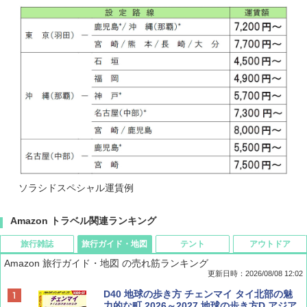
ソラシドスペシャル運賃例
Amazon トラベル関連ランキング
旅行雑誌
旅行ガイド・地図
テント
アウトドア
Amazon 旅行ガイド・地図 の売れ筋ランキング
更新日時：2026/08/08 12:02
BE-PAL(ビ-パル) 2026年 9 月号【特別付録:
D40 地球の歩き方 チェンマイ タイ北部の魅
SOTO ミニマル"旅"財布 ランダム2種】
力的な町 2026～2027 地球の歩き方D アジア