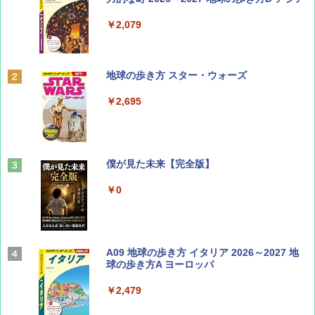
￥1,500
￥2,079
ディズニーファン ２０２６年 ９月号 [雑
地球の歩き方 スター・ウォーズ
誌] (ＤＩＳＮＥＹ ＦＡＮ)
￥2,695
￥713
山と溪谷 2026年8月号「南アルプス大全」
僕が見た未来【完全版】
￥1,540
￥0
Coyote No.89 特集 星野道夫 夢見る旅
A09 地球の歩き方 イタリア 2026～2027 地
球の歩き方A ヨーロッパ
￥1,540
￥2,479