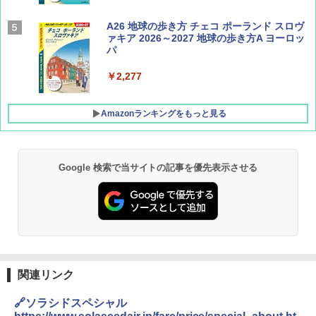
AIRLINE（エアライン）2026年9月号【特
A26 地球の歩き方 チェコ ポーランド スロヴ
集】ボーイング110周年を祝して！
ァキア 2026～2027 地球の歩き方A ヨーロッ
パ
￥1,760
￥2,277
Amazonランキングをもっと見る
Google 検索で当サイトの記事を優先表示させる
[キャンパーズコレクション 山善] ポップアッ
GRANDOOR ステンレス保冷剤 2個セット 2
プテント 傘みたいに広げて畳める パッとサ
026リニューアル 急速冷凍 空間倍増 衛生的
ッとサンシェード キューブ フルクローズ メ
コンパクト 保冷力長持ち
ッシュ 簡単設置 ワンタッチテント キャンプ
&ハイキング カーキ PATC-150(KH)
￥2,980
￥6,830
BUNDOK(バンドック)ソロ ドーム 1 EX BDK
-08EX カーキ ソロキャンプ ポリエステル フ
関連リンク
PYKES PEAK (パイクスピーク) 着替えテン
レーム ドーム型 テント
ト プライバシー テント 【中が透けない】 1
🔗ソラシドスペシャル
人用 折りたたみ 防災グッズ 災害用トイレ ビ
￥14,800