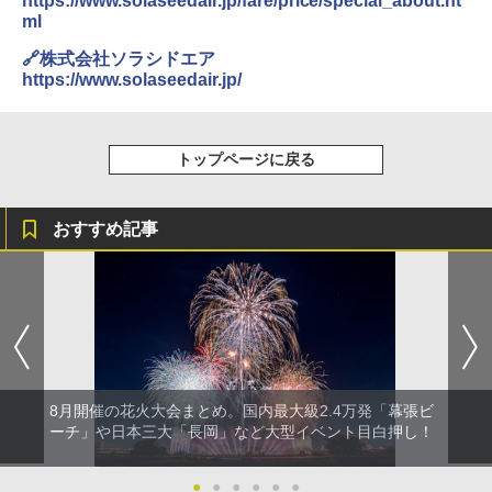
https://www.solaseedair.jp/fare/price/special_about.ht
ーチ ピクニック ポップアップテント 携帯 簡
ml
易 トイレテント (ブラック)
DEWEL パラソル 大型 ビーチ アウトドアパ
🔗株式会社ソラシドエア
￥4,980
ラソル ガーデン サイトシート付 折りたたみ
https://www.solaseedair.jp/
防水 UVカット 4段階高さ調整 軽量 収納袋付
き
ENDLESS BASE 《めざましテレビで紹介》
テント ワンタッチ RENEW 幅200 2-3人用 43
￥6,459
トップページに戻る
500002(88859)
￥5,999
ポインターライト 強力 小型 緑色/赤色/青紫色
おすすめ記事
USB充電式 高精度 超長距離照射 長時間使用
可能 安全ロック付き 高安全性 金属製耐久 コ
[キャンパーズコレクション 山善] 傘みたいに
ンパクト多機能設計 持ち運び便利 アウトド
広げるだけ パッとサッとテント ブラックコ
ア/オフィス/教育現場/展示会用 緑
ーティング フルクローズ メッシュ 3-4人用
簡単設置 ポップアップテント エクルベージ
￥1,180
ュ(BC仕様) PATC-150B(EB)
￥9,990
熊撃退スプレー 熊よけスプレー 熊スプレー
8月開催の花火大会まとめ。国内最大級2.4万発「幕張ビ
【日本企業販売】超強力クマ対策スプレー 30
0ml（連続噴射30秒）110ml（連続噴射15
ーチ」や日本三大「長岡」など大型イベント目白押し！
[キャンパーズコレクション 山善] 傘みたいに
秒）射程5～10m 安全ロック搭載 携帯収納袋
広げるだけ パッとサッとテント キューブワ
付き ヒグマ・イノシシ対策 自治体・教育機
●
●
●
●
●
●
イド ブラックコーティング フルクローズ メ
関の購入実績 登山・キャンプ・アウトドア・