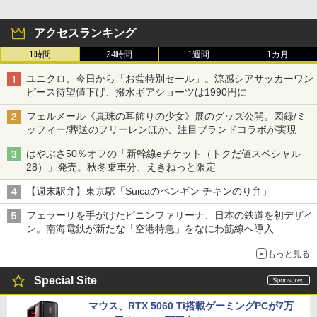
ッシュ 4人用 簡単設置 ポップアップテント P
防災用品 長期保存可能 緊急時用 日本国内発
ATCW-150B エクルベージュ
送
アクセスランキング
￥-
￥3,680
1時間
24時間
1週間
1カ月
ユニクロ、今日から「お盆特別セール」。涼感シアサッカーワン
ピース待望値下げ、撥水ギアショーツは1990円に
フェルメール《真珠の耳飾りの少女》展のグッズ公開。図録/ミ
ッフィー/葬送のフリーレンほか、注目ブランドコラボが実現
はやぶさ50％オフの「新幹線eチケット（トクだ値スペシャル
28）」発売。秋冬乗車分、えきねっと限定
【週末駅弁】東京駅「Suicaのペンギン チキンのり弁」
フェラーリを手がけたピニンファリーナ、日本の鉄道を初デザイ
ン。南海電鉄が新たな「空港特急」をなにわ筋線へ導入
もっと見る
Special Site
マウス、RTX 5060 Ti搭載ゲーミングPCが7万