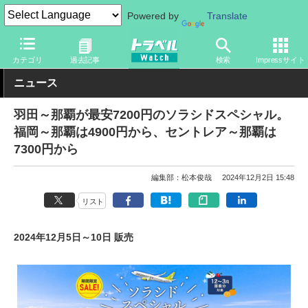
Powered by
Translate
トラベル Watch
企業・政府・官庁
国内エアライン
ソラシドエ
カテゴリ
過去記事
検索
Impressサイト
ニュース
羽田～那覇が最安7200円のソラシドスペシャル。
福岡～那覇は4900円から、セントレア～那覇は
7300円から
編集部：松本俊哉
2024年12月2日 15:48
リスト
2024年12月5日～10日 販売