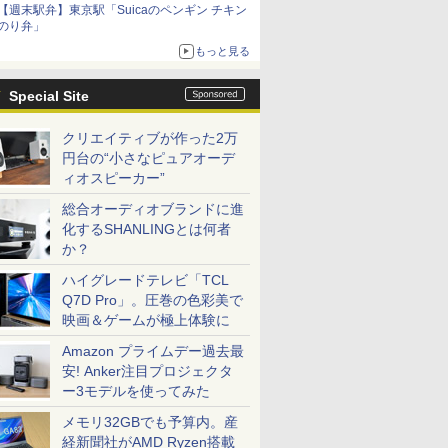
【週末駅弁】東京駅「Suicaのペンギン チキン
のり弁」
もっと見る
Special Site
クリエイティブが作った2万
円台の“小さなピュアオーデ
ィオスピーカー”
総合オーディオブランドに進
化するSHANLINGとは何者
か？
ハイグレードテレビ「TCL
Q7D Pro」。圧巻の色彩美で
映画＆ゲームが極上体験に
Amazon プライムデー過去最
安! Anker注目プロジェクタ
ー3モデルを使ってみた
メモリ32GBでも予算内。産
経新聞社がAMD Ryzen搭載