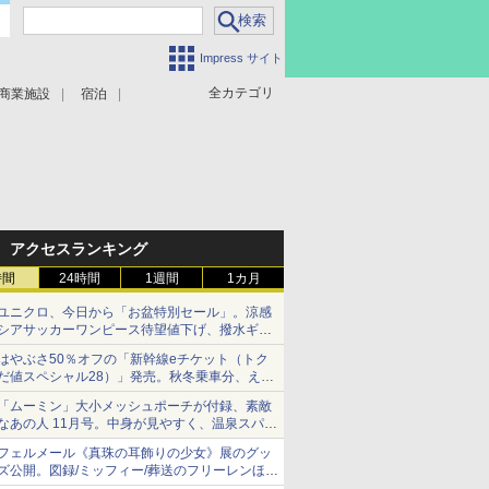
Impress サイト
全カテゴリ
商業施設
宿泊
アクセスランキング
時間
24時間
1週間
1カ月
ユニクロ、今日から「お盆特別セール」。涼感
シアサッカーワンピース待望値下げ、撥水ギア
ショーツは1990円に
はやぶさ50％オフの「新幹線eチケット（トク
だ値スペシャル28）」発売。秋冬乗車分、えき
ねっと限定
「ムーミン」大小メッシュポーチが付録、素敵
なあの人 11月号。中身が見やすく、温泉スパに
も使える
フェルメール《真珠の耳飾りの少女》展のグッ
ズ公開。図録/ミッフィー/葬送のフリーレンほ
か、注目ブランドコラボが実現