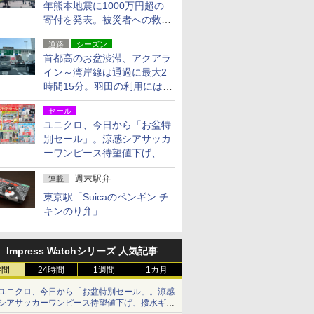
年熊本地震に1000万円超の
寄付を発表。被災者への救援
活動・復旧支援
道路
シーズン
首都高のお盆渋滞、アクアラ
イン～湾岸線は通過に最大2
時間15分。羽田の利用には
「空港西出口」の利用検討を
セール
ユニクロ、今日から「お盆特
別セール」。涼感シアサッカ
ーワンピース待望値下げ、撥
水ギアショーツは1990円に
週末駅弁
連載
東京駅「Suicaのペンギン チ
キンのり弁」
Impress Watchシリーズ 人気記事
時間
24時間
1週間
1カ月
ユニクロ、今日から「お盆特別セール」。涼感
シアサッカーワンピース待望値下げ、撥水ギア