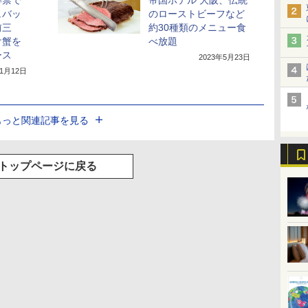
解禁で
帝国ホテル 大阪、伝統
ュバッ
のローストビーフなど
前三
約30種類のメニュー食
け蟹を
べ放題
ース
2023年5月23日
11月12日
もっと関連記事を見る
トップページに戻る