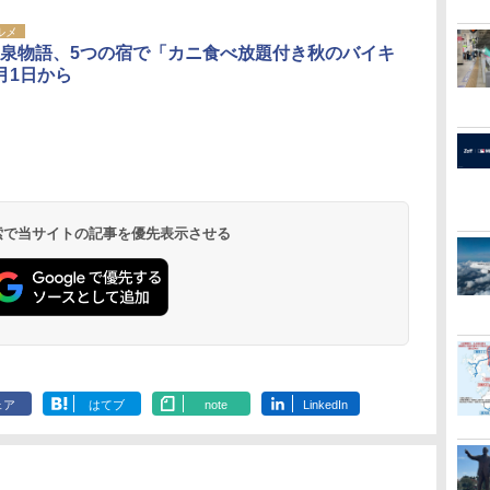
ルメ
泉物語、5つの宿で「カニ食べ放題付き秋のバイキ
月1日から
 検索で当サイトの記事を優先表示させる
ェア
はてブ
note
LinkedIn