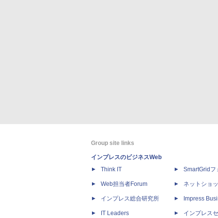
Group site links
インプレスのビジネスWeb
Think IT
SmartGri
Web担当者Forum
ネットショ
インプレス総合研究所
Impress Busi
IT Leaders
インプレス