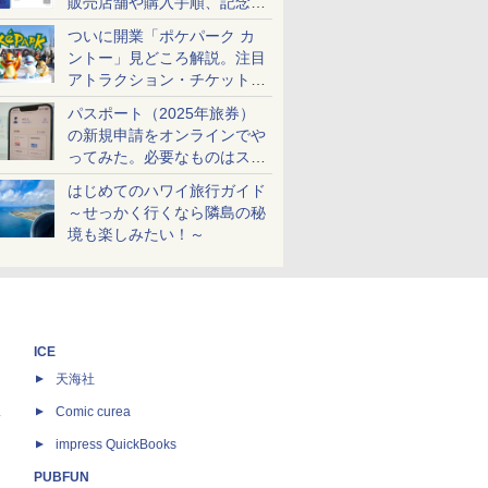
販売店舗や購入手順、記念チ
ケットも解説
ついに開業「ポケパーク カ
ントー」見どころ解説。注目
アトラクション・チケット手
配・来場前に必要な準備は？
パスポート（2025年旅券）
の新規申請をオンラインでや
ってみた。必要なものはスマ
ホとマイナカードのみ
はじめてのハワイ旅行ガイド
～せっかく行くなら隣島の秘
境も楽しみたい！～
ICE
天海社
ス
Comic curea
impress QuickBooks
PUBFUN