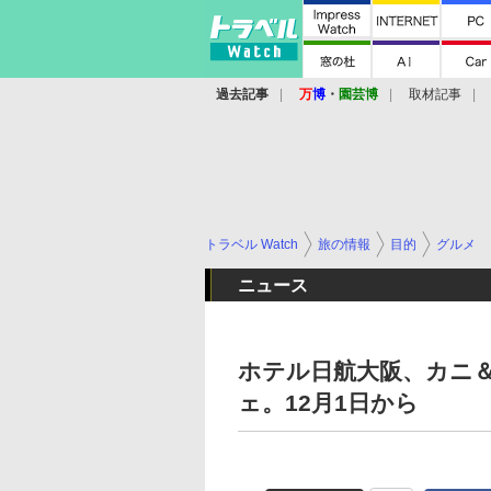
過去記事
万
博
・
園芸博
取材記事
トラベル Watch
旅の情報
目的
グルメ
ニュース
ホテル日航大阪、カニ
ェ。12月1日から