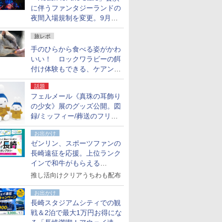
に伴うファンタジーランドの
夜間入場規制を変更。9月か
ら18時50分～20時ごろに
旅レポ
手のひらから食べる姿がかわ
いい！ ロックワラビーの餌
付け体験もできる、ケアンズ
でアサートン高原の日本語ガ
話題
イド付きツアーに参加してみ
フェルメール《真珠の耳飾り
た
の少女》展のグッズ公開。図
録/ミッフィー/葬送のフリー
レンほか、注目ブランドコラ
お出かけ
ボが実現
ゼンリン、スポーツファンの
長崎遠征を応援。上位ランク
インで和牛がもらえる
「GO！GO！長崎スタンプラ
推し活向けクリアうちわも配布
リー」
お出かけ
長崎スタジアムシティでの観
戦＆2泊で最大1万円お得にな