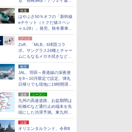
る「長崎満喫！アウェイ遠征
応援キャンペーン」
鉄道
はやぶさ50％オフの「新幹線
eチケット（トクだ値スペシ
ャル28）」発売。秋冬乗車
分、えきねっと限定
グッズ
Zoff、「MLB」6球団コラ
ボ。サングラス24種とチャー
ムにもなるメガネ拭きなど雑
貨24種
航空
JAL、羽田～香港線の深夜便
を9～10月限定で設定。弾丸
日帰りでも現地に19時間滞在
できる
道路
シーズン
九州の高速道路、お盆期間は
松橋ICなど通行止め端末を先
頭にした渋滞予測。東九州道
への迂回は料金調整を実施
話題
オリエンタルランド、令和8