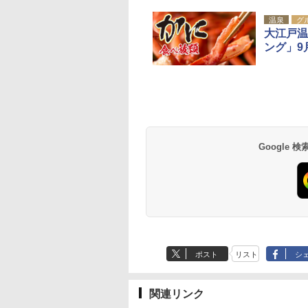
温泉
グ
大江戸温
ング」9
Google
ポスト
リスト
シ
関連リンク