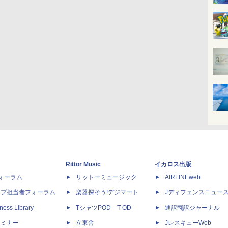
Rittor Music
イカロス出版
dフォーラム
リットーミュージック
AIRLINEweb
ップ担当者フォーラム
楽器探そう!デジマート
Jディフェンスニュー
ness Library
TシャツPOD T-OD
通訳翻訳ジャーナル
セミナー
立東舎
JレスキューWeb