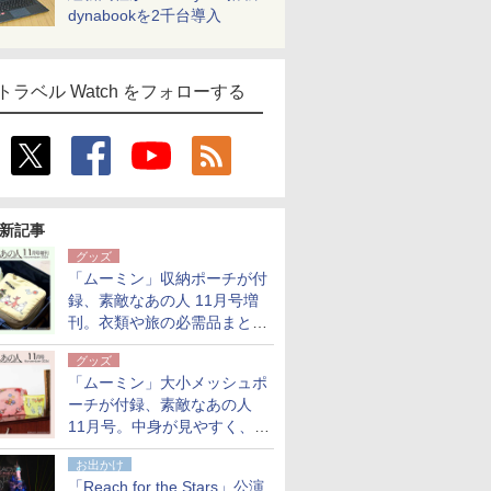
dynabookを2千台導入
トラベル Watch をフォローする
新記事
グッズ
「ムーミン」収納ポーチが付
録、素敵なあの人 11月号増
刊。衣類や旅の必需品まとま
る大小2個セット
グッズ
「ムーミン」大小メッシュポ
ーチが付録、素敵なあの人
11月号。中身が見やすく、温
泉スパにも使える
お出かけ
「Reach for the Stars」公演