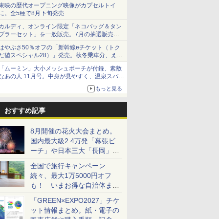
ショーツは1990円に
東映の歴代オープニング映像がカプセルトイ
に。全5種で8月下旬発売
カルディ、オンライン限定「ネコバッグ＆タン
ブラーセット」を一般販売。7月の抽選販売の
当選無効分
はやぶさ50％オフの「新幹線eチケット（トク
だ値スペシャル28）」発売。秋冬乗車分、えき
ねっと限定
「ムーミン」大小メッシュポーチが付録、素敵
なあの人 11月号。中身が見やすく、温泉スパに
も使える
もっと見る
おすすめ記事
8月開催の花火大会まとめ。
国内最大級2.4万発「幕張ビ
ーチ」や日本三大「長岡」な
ど大型イベント目白押し！
全国で旅行キャンペーン
続々、最大1万5000円オフ
も！ いまお得な自治体まと
め
「GREEN×EXPO2027」チケ
ット情報まとめ。紙・電子の