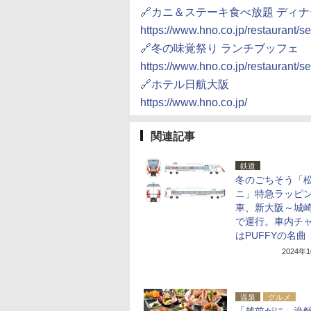
🔗カニ＆ステーキ食べ放題 ディ
https://www.hno.co.jp/restaurant/se
🔗冬の味覚祭り ランチブッフェ
https://www.hno.co.jp/restaurant/se
🔗ホテル日航大阪
https://www.hno.co.jp/
関連記事
鉄道
冬のごちそう「
ニ」特急ラッピ
車、新大阪～城
で運行。車内チ
はPUFFYの名曲
2024年
温泉
グルメ