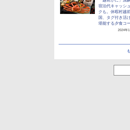
「越前がに」漁
宿泊代キャッシ
クも。休暇村越
国、タグ付き活
堪能する夕食コ
2024年