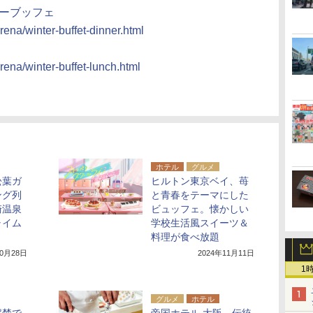
ナーブッフェ
rena/winter-buffet-dinner.html
rena/winter-buffet-lunch.html
ホテル
グルメ
松葉ガ
ヒルトン東京ベイ、苺
ング列
と青春をテーマにした
崎温泉
ビュッフェ。懐かしい
ャイム
学校生活風スイーツ＆
料理が食べ放題
10月28日
2024年11月11日
1
グルメ
ホテル