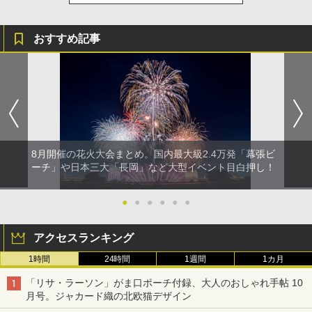
おすすめ記事
8月開催の花火大会まとめ。国内最大級2.4万発「幕張ビ
ーチ」や日本三大「長岡」など大型イベント目白押し！
●
●
●
●
●
●
アクセスランキング
1時間
24時間
1週間
1カ月
「リサ・ラーソン」がま口ポーチ付録、大人のおしゃれ手帖 10
月号。ジャカード織の北欧猫デザイン