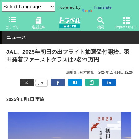
Powered by
Translate
トラベル Watch
企業・政府・官庁
国内エアライン
JAL
カテゴリ
過去記事
検索
Impressサイト
ニュース
JAL、2025年初日の出フライト抽選受付開始。羽
田発着ファーストクラスは2名21万円
編集部：松本俊哉
2024年11月14日 12:29
リスト
2025年1月1日 実施