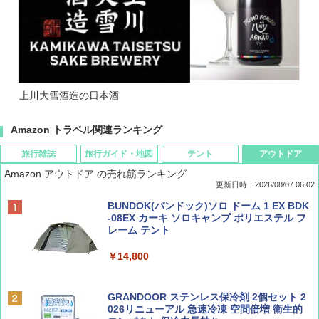
上川大雪酒造の日本酒
Amazon トラベル関連ランキング
旅行雑誌
旅行ガイド・地図
テント
アウトドア
Amazon アウトドア の売れ筋ランキング
更新日時：2026/08/07 06:02
ディズニーファン ２０２６年 ９月号 [雑
D40 地球の歩き方 チェンマイ タイ北部の魅
[キャンパーズコレクション 山善] ポップアッ
BUNDOK(バンドック)ソロ ドーム 1 EX BDK
誌] (ＤＩＳＮＥＹ ＦＡＮ)
力的な町 2026～2027 地球の歩き方D アジア
プテント 傘みたいに広げて畳める パッとサ
-08EX カーキ ソロキャンプ ポリエステル フ
ッとサンシェード キューブ フルクローズ メ
レーム テント
ッシュ 簡単設置 ワンタッチテント キャンプ
￥713
￥2,079
&ハイキング カーキ PATC-150(KH)
￥14,800
￥6,831
BE-PAL(ビ-パル) 2026年 9 月号【特別付録:
A09 地球の歩き方 イタリア 2026～2027 地
GRANDOOR ステンレス保冷剤 2個セット 2
SOTO ミニマル"旅"財布 ランダム2種】
球の歩き方A ヨーロッパ
026リニューアル 急速冷凍 空間倍増 衛生的