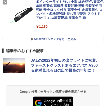
[キャンパーズコレクション 山善] 傘みたいに
ポインターライト 強力 小型 緑色/赤色/青紫色
広げるだけ パッとサッとテント キューブ ブ
USB充電式 高精度 超長距離照射 長時間使用
ラックコーティング フルクローズ メッシュ 3
可能 安全ロック付き 高安全性 金属製耐久 コ
人用 簡単設置 ポップアップテント PATC-15
ンパクト多機能設計 持ち運び便利 アウトド
0B エクルベージュ
ア/オフィス/教育現場/展示会用 緑
￥10,990
￥1,180
Amazonランキングをもっと見る
編集部のおすすめ記事
JALの2022年初日の出フライトに密着。
ファーストクラスもあるエアバス A350
＆絶対見れる日の出で最高の年初に！
Google 検索で当サイトの記事を優先表示させる