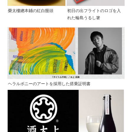
榮太樓總本鋪の紅白饅頭
初日の出フライトのロゴを入
れた輪島うるし箸
ヘラルボニーのアートを採用した搭乗証明書