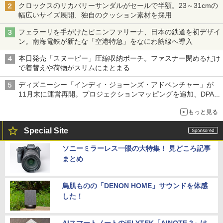
クロックスのリカバリーサンダルがセールで半額。23～31cmの
幅広いサイズ展開、独自のクッション素材を採用
フェラーリを手がけたピニンファリーナ、日本の鉄道を初デザイ
ン。南海電鉄が新たな「空港特急」をなにわ筋線へ導入
本日発売「スヌーピー」圧縮収納ポーチ。ファスナー閉めるだけ
で着替えや荷物がスリムにまとまる
ディズニーシー「インディ・ジョーンズ・アドベンチャー」が
11月末に運営再開。プロジェクションマッピングを追加、DPA
は1500円
もっと見る
Special Site
ソニーミラーレス一眼の大特集！ 見どころ記事
まとめ
鳥肌ものの「DENON HOME」サウンドを体感
した！
AIスマートノートのiFLYTEK「AINOTE 2」は