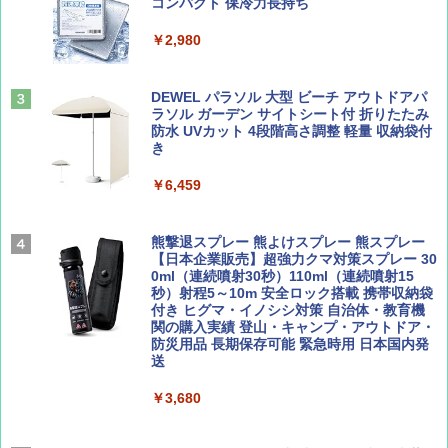
PYKES PEAK (パイクスピーク) 着替えテン
コンパクト 保冷力長持ち
ト プライバシー テント 【中が透けない】 1
￥1,500
￥2,479
人用 折りたたみ 防災グッズ 災害用トイレ ビ
￥2,980
ーチ ピクニック ポップアップテント 携帯 簡
易 トイレテント (ブラック)
山と溪谷 2026年8月号「南アルプス大全」
地球の歩き方 スター・ウォーズ
DEWEL パラソル 大型 ビーチ アウトドアパ
￥4,980
ラソル ガーデン サイトシート付 折りたたみ
￥1,540
￥2,695
防水 UVカット 4段階高さ調整 軽量 収納袋付
き
ENDLESS BASE 《めざましテレビで紹介》
テント ワンタッチ RENEW 幅200 2-3人用 43
￥6,459
500002(88859)
Coyote No.89 特集 星野道夫 夢見る旅
A26 地球の歩き方 チェコ ポーランド スロヴ
ァキア 2026～2027 地球の歩き方A ヨーロッ
￥5,999
熊撃退スプレー 熊よけスプレー 熊スプレー
パ
￥1,540
【日本企業販売】超強力クマ対策スプレー 30
0ml（連続噴射30秒）110ml（連続噴射15
￥2,277
[キャンパーズコレクション 山善] 傘みたいに
秒）射程5～10m 安全ロック搭載 携帯収納袋
広げるだけ パッとサッとテント ブラックコ
付き ヒグマ・イノシシ対策 自治体・教育機
ーティング フルクローズ メッシュ 3-4人用
関の購入実績 登山・キャンプ・アウトドア・
簡単設置 ポップアップテント エクルベージ
防災用品 長期保存可能 緊急時用 日本国内発
AIRLINE（エアライン）2026年9月号【特
新しい日本地理 地図・統計・移動から読み
ュ(BC仕様) PATC-150B(EB)
送
集】ボーイング110周年を祝して！
解く (講談社現代新書)
￥9,990
￥3,680
￥1,760
￥1,540