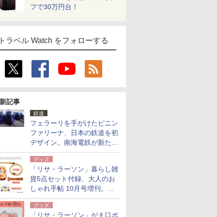
フで30万円台！
トラベル Watch をフォローする
新記事
鉄道
フェラーリを手がけたピニン
ファリーナ、日本の鉄道を初
デザイン。南海電鉄が新たな
「空港特急」をなにわ筋線へ
グッズ
導入
「リサ・ラーソン」暮らし雑
貨5点セット付録、大人のお
しゃれ手帖 10月号増刊。
USBケーブルや缶ケースなど
グッズ
「リサ・ラーソン」がま口ポ