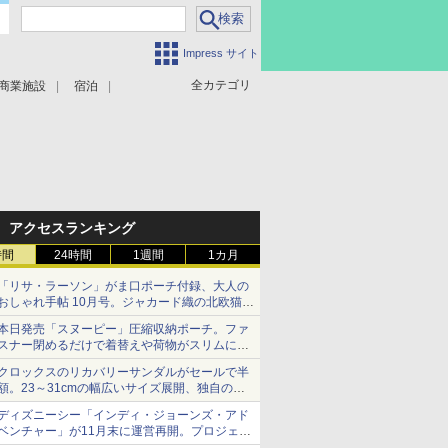
Impress サイト
全カテゴリ
商業施設
宿泊
アクセスランキング
時間
24時間
1週間
1カ月
「リサ・ラーソン」がま口ポーチ付録、大人の
おしゃれ手帖 10月号。ジャカード織の北欧猫デ
ザイン
本日発売「スヌーピー」圧縮収納ポーチ。ファ
スナー閉めるだけで着替えや荷物がスリムにま
とまる
クロックスのリカバリーサンダルがセールで半
額。23～31cmの幅広いサイズ展開、独自のク
ッション素材を採用
ディズニーシー「インディ・ジョーンズ・アド
ベンチャー」が11月末に運営再開。プロジェク
ションマッピングを追加、DPAは1500円