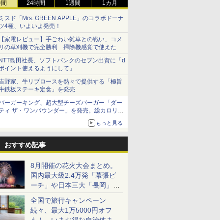
時間
24時間
1週間
1カ月
ミスド「Mrs. GREEN APPLE」のコラボドーナ
ツ4種、いよいよ発売！
【家電レビュー】手ごわい雑草との戦い、コメ
リの草刈機で完全勝利 掃除機感覚で使えた
NTT島田社長、ソフトバンクのセブン出資に「d
ポイント使えるようにして」
吉野家、牛リブロースを熱々で提供する「極旨
牛鉄板ステーキ定食」を発売
バーガーキング、超大型チーズバーガー「ダー
ティ ザ・ワンパウンダー」を発売。総カロリー
約1656kcal、総重量約527g！
もっと見る
おすすめ記事
8月開催の花火大会まとめ。
国内最大級2.4万発「幕張ビ
ーチ」や日本三大「長岡」な
ど大型イベント目白押し！
全国で旅行キャンペーン
続々、最大1万5000円オフ