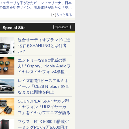
フェラーリを手がけたピニンファリーナ、日本
の鉄道を初デザイン。南海電鉄が新たな「空港
特急」をなにわ筋線へ導入
もっと見る
Special Site
総合オーディオブランドに進
化するSHANLINGとは何者
か？
エントリーなのに脅威の実
力!「Osprey」Noble Audioワ
イヤレスイヤフォン4機種を
一気に聴く
レイズ鍛造1ピースアルミホ
イール「CE28 N-plus」軽量
なままに剛性を向上
SOUNDPEATSのイヤカフ型
イヤフォン「UU2イヤーカ
フ」をイヤカフマニアが語る
マウス、RTX 5060 Ti搭載ゲ
ーミングPCが7万5,000円オ