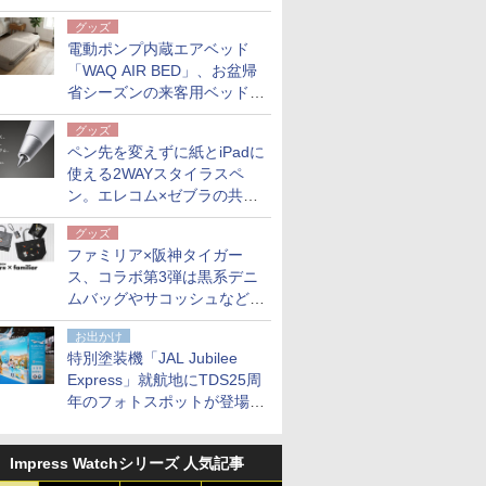
グッズ
電動ポンプ内蔵エアベッド
「WAQ AIR BED」、お盆帰
省シーズンの来客用ベッドに
も。使用後は収納バッグでコ
グッズ
ンパクトに保管
ペン先を変えずに紙とiPadに
使える2WAYスタイラスペ
ン。エレコム×ゼブラの共同
開発
グッズ
ファミリア×阪神タイガー
ス、コラボ第3弾は黒系デニ
ムバッグやサコッシュなど6
点。8月21日オンラインスト
お出かけ
アで発売
特別塗装機「JAL Jubilee
Express」就航地にTDS25周
年のフォトスポットが登場。
10月末まで青森空港に
Impress Watchシリーズ 人気記事