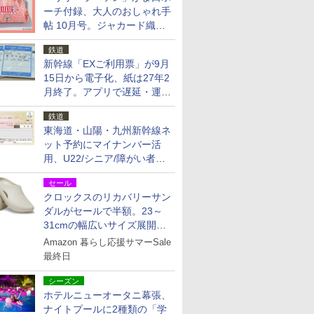
ーチ付録、大人のおしゃれ手
帖 10月号。ジャカード織の
北欧猫デザイン
鉄道
新幹線「EXご利用票」が9月
15日から電子化、紙は27年2
月終了。アプリで遅延・運休
も確認可能に
鉄道
東海道・山陽・九州新幹線ネ
ット予約にマイナンバー活
用、U22/シニア/障がい者割
を9月15日から発売
セール
クロックスのリカバリーサン
ダルがセールで半額。23～
31cmの幅広いサイズ展開、
独自のクッション素材を採用
Amazon 暮らし応援サマーSale
最終日
シーズン
ホテルニューオータニ幕張、
ナイトプールに2種類の「学