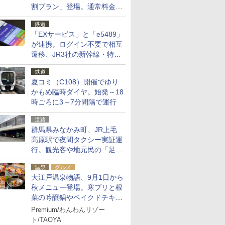
割プラン」登場。通常料金の
およそ半額でお得に夜活
鉄道
「EXサービス」と「e5489」
が連携。ログイン不要で相互
遷移、JR3社の新幹線・特急
予約をアプリで一括確認
鉄道
夏コミ（C108）開催でゆり
かもめ臨時ダイヤ。始発～18
時ごろに3～7分間隔で運行
道路
群馬県みなかみ町、JR上毛
高原駅で夜間タクシー実証運
行。観光客や地元民の「足が
ない」課題解消へ、木金土に
温泉
グルメ
2台体制
大江戸温泉物語、9月1日から
秋メニュー登場。寒ブリと根
菜の吟醸鍋やベイクドチキ
ン、ショコラ＆栗スイーツも
Premium/わんわんリゾー
食べ放題に
ト/TAOYA