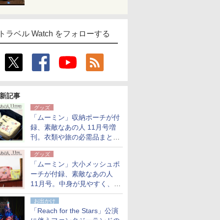
トラベル Watch をフォローする
新記事
グッズ
「ムーミン」収納ポーチが付
録、素敵なあの人 11月号増
刊。衣類や旅の必需品まとま
る大小2個セット
グッズ
「ムーミン」大小メッシュポ
ーチが付録、素敵なあの人
11月号。中身が見やすく、温
泉スパにも使える
お出かけ
「Reach for the Stars」公演