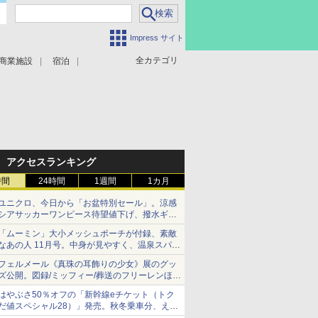
Impress サイト
全カテゴリ
商業施設
宿泊
アクセスランキング
時間
24時間
1週間
1カ月
ユニクロ、今日から「お盆特別セール」。涼感
シアサッカーワンピース待望値下げ、撥水ギア
ショーツは1990円に
「ムーミン」大小メッシュポーチが付録、素敵
なあの人 11月号。中身が見やすく、温泉スパに
も使える
フェルメール《真珠の耳飾りの少女》展のグッ
ズ公開。図録/ミッフィー/葬送のフリーレンほ
か、注目ブランドコラボが実現
はやぶさ50％オフの「新幹線eチケット（トク
だ値スペシャル28）」発売。秋冬乗車分、えき
ねっと限定