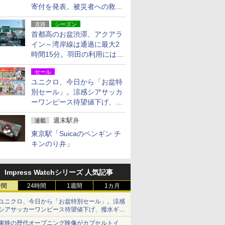
寄付を発表。被災者への救援
活動・復旧支援
道路
シーズン
首都高のお盆渋滞、アクアラ
イン～湾岸線は通過に最大2
時間15分。羽田の利用には
「空港西出口」の利用検討を
セール
ユニクロ、今日から「お盆特
別セール」。涼感シアサッカ
ーワンピース待望値下げ、撥
水ギアショーツは1990円に
週末駅弁
連載
東京駅「Suicaのペンギン チ
キンのり弁」
Impress Watchシリーズ 人気記事
時間
24時間
1週間
1カ月
ユニクロ、今日から「お盆特別セール」。涼感
シアサッカーワンピース待望値下げ、撥水ギア
ショーツは1990円に
東映の歴代オープニング映像がカプセルトイ