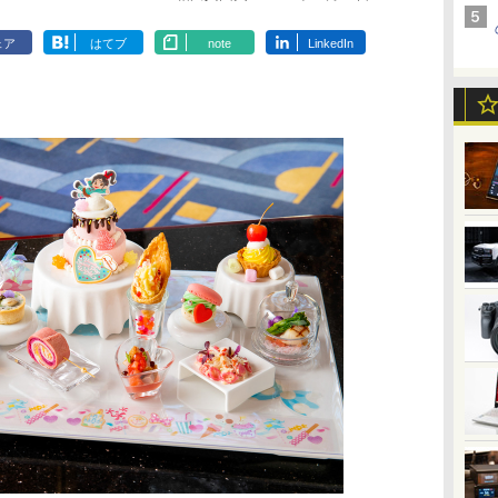
ェア
はてブ
note
LinkedIn