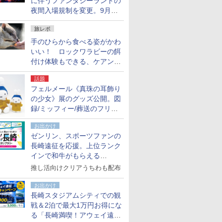
に伴うファンタジーランドの
夜間入場規制を変更。9月か
ら18時50分～20時ごろに
旅レポ
手のひらから食べる姿がかわ
いい！ ロックワラビーの餌
付け体験もできる、ケアンズ
でアサートン高原の日本語ガ
話題
イド付きツアーに参加してみ
フェルメール《真珠の耳飾り
た
の少女》展のグッズ公開。図
録/ミッフィー/葬送のフリー
レンほか、注目ブランドコラ
お出かけ
ボが実現
ゼンリン、スポーツファンの
長崎遠征を応援。上位ランク
インで和牛がもらえる
「GO！GO！長崎スタンプラ
推し活向けクリアうちわも配布
リー」
お出かけ
長崎スタジアムシティでの観
戦＆2泊で最大1万円お得にな
る「長崎満喫！アウェイ遠征