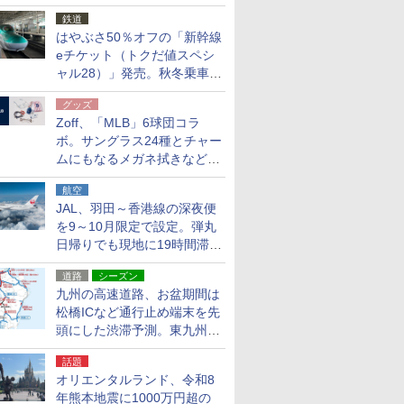
応援キャンペーン」
鉄道
はやぶさ50％オフの「新幹線
eチケット（トクだ値スペシ
ャル28）」発売。秋冬乗車
分、えきねっと限定
グッズ
Zoff、「MLB」6球団コラ
ボ。サングラス24種とチャー
ムにもなるメガネ拭きなど雑
貨24種
航空
JAL、羽田～香港線の深夜便
を9～10月限定で設定。弾丸
日帰りでも現地に19時間滞在
できる
道路
シーズン
九州の高速道路、お盆期間は
松橋ICなど通行止め端末を先
頭にした渋滞予測。東九州道
への迂回は料金調整を実施
話題
オリエンタルランド、令和8
年熊本地震に1000万円超の