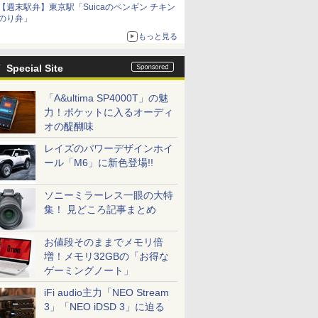
【週末駅弁】東京駅「Suicaのペンギン チキン
のり弁」
もっと見る
Special Site
「A&ultima SP4000T」の魅
力！ポケットに入るオーディ
オの醍醐味
レイズのパワーデザインホイ
ール「M6」に新色登場!!
ソニーミラーレス一眼の大特
集！ 見どころ記事まとめ
お値段そのままでメモリ倍
増！メモリ32GBの「お得な
ゲーミングノート」
iFi audio主力「NEO Stream
3」「NEO iDSD 3」に迫る