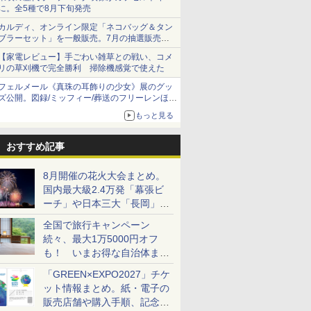
に。全5種で8月下旬発売
カルディ、オンライン限定「ネコバッグ＆タン
ブラーセット」を一般販売。7月の抽選販売の
当選無効分
【家電レビュー】手ごわい雑草との戦い、コメ
リの草刈機で完全勝利 掃除機感覚で使えた
フェルメール《真珠の耳飾りの少女》展のグッ
ズ公開。図録/ミッフィー/葬送のフリーレンほ
か、注目ブランドコラボが実現
もっと見る
おすすめ記事
8月開催の花火大会まとめ。
国内最大級2.4万発「幕張ビ
ーチ」や日本三大「長岡」な
ど大型イベント目白押し！
全国で旅行キャンペーン
続々、最大1万5000円オフ
も！ いまお得な自治体まと
め
「GREEN×EXPO2027」チケ
ット情報まとめ。紙・電子の
販売店舗や購入手順、記念チ