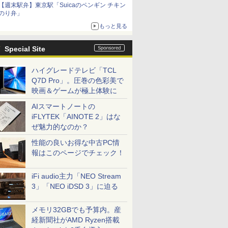
【週末駅弁】東京駅「Suicaのペンギン チキン
のり弁」
もっと見る
Special Site
ハイグレードテレビ「TCL
Q7D Pro」。圧巻の色彩美で
映画＆ゲームが極上体験に
AIスマートノートの
iFLYTEK「AINOTE 2」はな
ぜ魅力的なのか？
性能の良いお得な中古PC情
報はこのページでチェック！
iFi audio主力「NEO Stream
3」「NEO iDSD 3」に迫る
メモリ32GBでも予算内。産
経新聞社がAMD Ryzen搭載