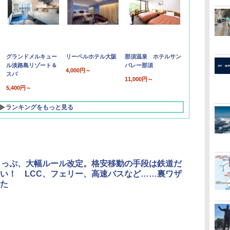
グランドメルキュー
リーベルホテル大阪
那須温泉 ホテルサン
ル淡路島リゾート＆
バレー那須
4,000円～
スパ
11,000円～
5,400円～
ランキングをもっと見る
きっぷ、大幅ルール改定。格安移動の手段は鉄道だ
い！ LCC、フェリー、高速バスなど……裏ワザ
た
北陸 福井 あわら
品川プリンスホテ
舞浜ビューホテル
箱根湯本温泉 ホテ
ホテルトラスティ東
オリエンタルホテル
下呂温泉 水明館
住友不動産ホテル ヴ
東京ベイ舞浜ホテル
温泉 清風荘（北陸
ル イーストタワー
ｂｙ ＨＵＬＩＣ
ル おかだ
京ベイサイド
東京ベイ
ィラフォンテーヌグラ
ファーストリゾート
8,250円～