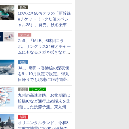
応援キャンペーン」
鉄道
はやぶさ50％オフの「新幹線
eチケット（トクだ値スペシ
ャル28）」発売。秋冬乗車
分、えきねっと限定
グッズ
Zoff、「MLB」6球団コラ
ボ。サングラス24種とチャー
ムにもなるメガネ拭きなど雑
貨24種
航空
JAL、羽田～香港線の深夜便
を9～10月限定で設定。弾丸
日帰りでも現地に19時間滞在
できる
道路
シーズン
九州の高速道路、お盆期間は
松橋ICなど通行止め端末を先
頭にした渋滞予測。東九州道
への迂回は料金調整を実施
話題
オリエンタルランド、令和8
年熊本地震に1000万円超の