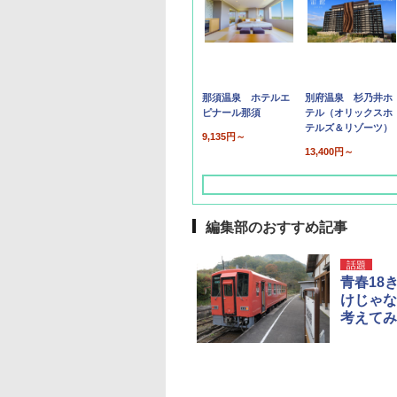
那須温泉 ホテルエ
別府温泉 杉乃井ホ
ピナール那須
テル（オリックスホ
テルズ＆リゾーツ）
9,135円～
13,400円～
編集部のおすすめ記事
話題
青春18
けじゃな
考えてみ
草津温泉 ホテル櫻
品川プリンスホテル
グランドニッコー東
海のサウナ＆スパ
東京ドームホテル
シェラトン・グラン
井
京ベイ 舞浜
オールインクルーシ
デ・トーキョーベ
7,037円～
7,980円～