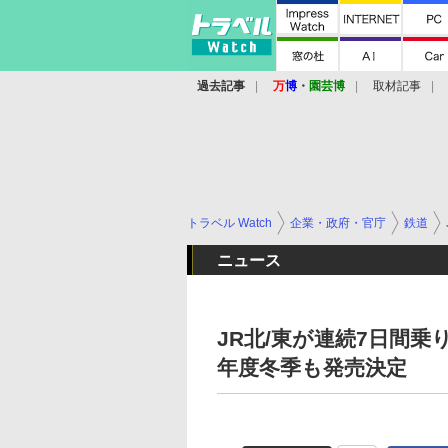
過去記事
万
博
・
園芸博
取材記事
トラベル Watch
企業・政府・官庁
鉄道
ニュース
JR北/東が連続7日間乗
年度冬季も発売決定