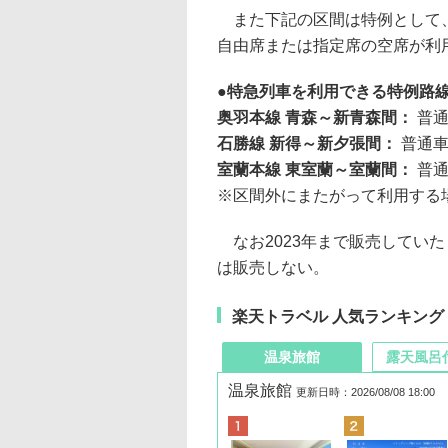
また下記の区間は特例として、
自由席または指定席の空席が利
特急列車を利用できる特例路
奥羽本線 青森～新青森間：
普
石勝線 新得～新夕張間：
普通
室蘭本線 東室蘭～室蘭間：
普
※区間外にまたがって利用する
なお2023年まで販売してい
は販売しない。
楽天トラベル 人気ランキング
温泉旅館
露天風呂
温泉旅館
更新日時：2026/08/08 18:00