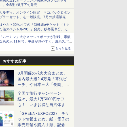
東映の歴代オープニング映像がカプセルトイ
に。全5種で8月下旬発売
カルディ、オンライン限定「ネコバッグ＆タン
ブラーセット」を一般販売。7月の抽選販売の
当選無効分
はやぶさ50％オフの「新幹線eチケット（トク
だ値スペシャル28）」発売。秋冬乗車分、えき
ねっと限定
「ムーミン」大小メッシュポーチが付録、素敵
なあの人 11月号。中身が見やすく、温泉スパに
も使える
もっと見る
おすすめ記事
8月開催の花火大会まとめ。
国内最大級2.4万発「幕張ビ
ーチ」や日本三大「長岡」な
ど大型イベント目白押し！
全国で旅行キャンペーン
続々、最大1万5000円オフ
も！ いまお得な自治体まと
め
「GREEN×EXPO2027」チケ
ット情報まとめ。紙・電子の
販売店舗や購入手順、記念チ