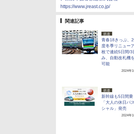
https://www.jreast.co.jp/
関連記事
鉄道
青春18きっぷ、2
度冬季リニューア
枚で連続5日間/
み、自動改札機
可能
2024年
鉄道
新幹線も5日間乗
「大人の休日パス
シャル」発売
2024年