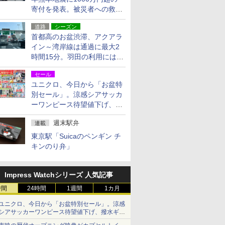
寄付を発表。被災者への救援
活動・復旧支援
道路
シーズン
首都高のお盆渋滞、アクアラ
イン～湾岸線は通過に最大2
時間15分。羽田の利用には
「空港西出口」の利用検討を
セール
ユニクロ、今日から「お盆特
別セール」。涼感シアサッカ
ーワンピース待望値下げ、撥
水ギアショーツは1990円に
週末駅弁
連載
東京駅「Suicaのペンギン チ
キンのり弁」
Impress Watchシリーズ 人気記事
時間
24時間
1週間
1カ月
ユニクロ、今日から「お盆特別セール」。涼感
シアサッカーワンピース待望値下げ、撥水ギア
ショーツは1990円に