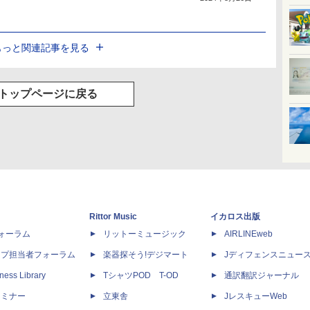
もっと関連記事を見る
トップページに戻る
Rittor Music
イカロス出版
dフォーラム
リットーミュージック
AIRLINEweb
ップ担当者フォーラム
楽器探そう!デジマート
Jディフェンスニュー
ness Library
TシャツPOD T-OD
通訳翻訳ジャーナル
セミナー
立東舎
JレスキューWeb