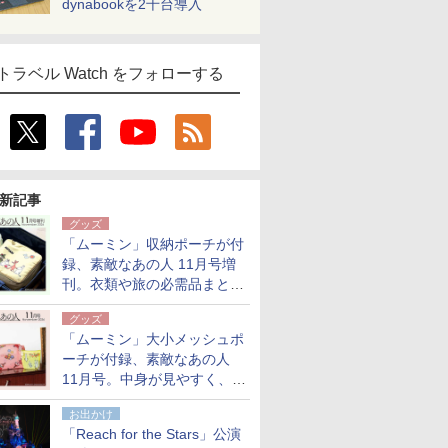
dynabookを2千台導入
トラベル Watch をフォローする
新記事
グッズ
「ムーミン」収納ポーチが付
録、素敵なあの人 11月号増
刊。衣類や旅の必需品まとま
る大小2個セット
グッズ
「ムーミン」大小メッシュポ
ーチが付録、素敵なあの人
11月号。中身が見やすく、温
泉スパにも使える
お出かけ
「Reach for the Stars」公演