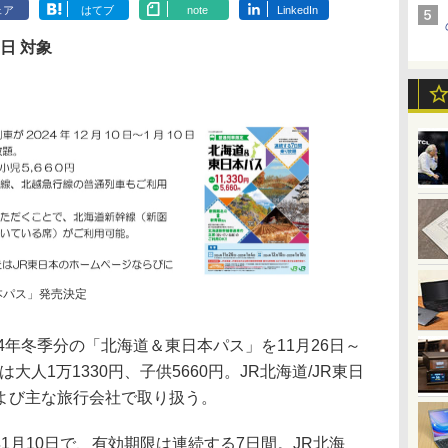
ェア
はてブ
note
LinkedIn
0日 対象
本パス」発売決定
24年冬季分の「北海道＆東日本パス」を11月26日～
は大人1万1330円、子供5660円。JR北海道/JR東日
よび主な旅行会社で取り扱う。
年1月10日で、有効期限は連続する7日間。JR北海