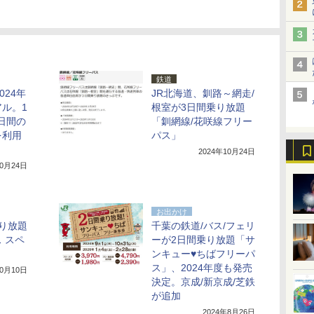
鉄道
024年
JR北海道、釧路～網走/
ル。1
根室が3日間乗り放題
3日間の
「釧網線/花咲線フリー
を利用
パス」
2024年10月24日
10月24日
お出かけ
り放題
千葉の鉄道/バス/フェリ
 スペ
ーが2日間乗り放題「サ
ンキュー♥ちばフリーパ
ス」、2024年度も発売
10月10日
決定。京成/新京成/芝鉄
が追加
2024年8月26日