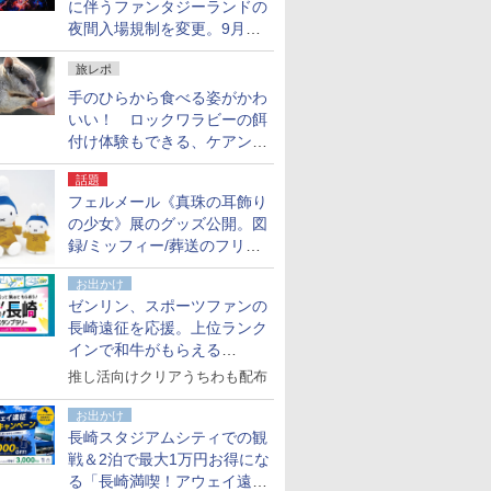
に伴うファンタジーランドの
夜間入場規制を変更。9月か
ら18時50分～20時ごろに
旅レポ
手のひらから食べる姿がかわ
いい！ ロックワラビーの餌
付け体験もできる、ケアンズ
でアサートン高原の日本語ガ
話題
イド付きツアーに参加してみ
フェルメール《真珠の耳飾り
た
の少女》展のグッズ公開。図
録/ミッフィー/葬送のフリー
レンほか、注目ブランドコラ
お出かけ
ボが実現
ゼンリン、スポーツファンの
長崎遠征を応援。上位ランク
インで和牛がもらえる
「GO！GO！長崎スタンプラ
推し活向けクリアうちわも配布
リー」
お出かけ
長崎スタジアムシティでの観
戦＆2泊で最大1万円お得にな
る「長崎満喫！アウェイ遠征