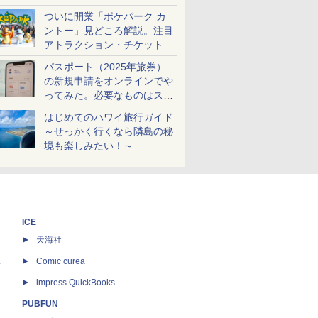
ケットも解説
ついに開業「ポケパーク カ
ントー」見どころ解説。注目
アトラクション・チケット手
配・来場前に必要な準備は？
パスポート（2025年旅券）
の新規申請をオンラインでや
ってみた。必要なものはスマ
ホとマイナカードのみ
はじめてのハワイ旅行ガイド
～せっかく行くなら隣島の秘
境も楽しみたい！～
ICE
天海社
ス
Comic curea
impress QuickBooks
PUBFUN