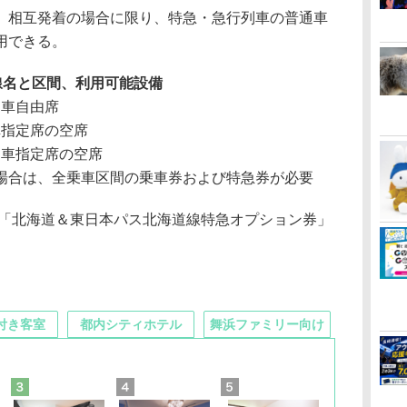
相互発着の場合に限り、特急・急行列車の普通車
用できる。
線名と区間、利用可能設備
通車自由席
車指定席の空席
通車指定席の空席
場合は、全乗車区間の乗車券および特急券が必要
た「北海道＆東日本パス北海道線特急オプション券」
付き客室
都内シティホテル
舞浜ファミリー向け