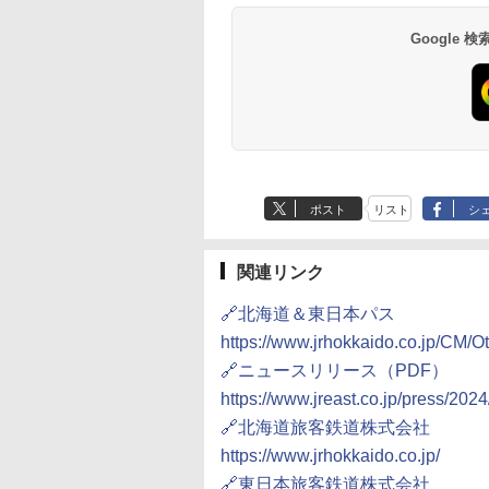
ブ 島原温泉ホテル
イ・ホテル
14,300円～
6,800円～
南風楼
10,450円～
7,950円～
Google
ポスト
リスト
シ
関連リンク
🔗北海道＆東日本パス
https://www.jrhokkaido.co.jp/CM/O
🔗ニュースリリース（PDF）
https://www.jreast.co.jp/press/20
🔗北海道旅客鉄道株式会社
https://www.jrhokkaido.co.jp/
🔗東日本旅客鉄道株式会社