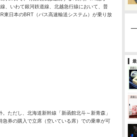
道線、いわて銀河鉄道線、北越急行線において、普
R東日本のBRT（バス高速輸送システム）が乗り放
最
。ただし、北海道新幹線「新函館北斗～新青森」
特急券の購入で立席（空いている席）での乗車が可