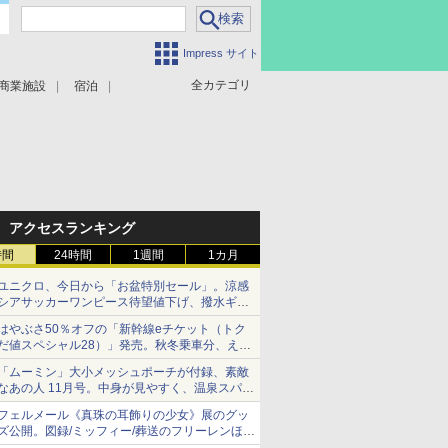
Impress サイト
全カテゴリ
商業施設
宿泊
アクセスランキング
時間
24時間
1週間
1カ月
ユニクロ、今日から「お盆特別セール」。涼感
シアサッカーワンピース待望値下げ、撥水ギア
ショーツは1990円に
はやぶさ50％オフの「新幹線eチケット（トク
だ値スペシャル28）」発売。秋冬乗車分、えき
ねっと限定
「ムーミン」大小メッシュポーチが付録、素敵
なあの人 11月号。中身が見やすく、温泉スパに
も使える
フェルメール《真珠の耳飾りの少女》展のグッ
ズ公開。図録/ミッフィー/葬送のフリーレンほ
か、注目ブランドコラボが実現