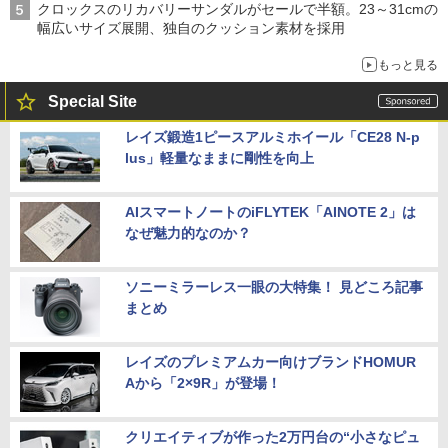
クロックスのリカバリーサンダルがセールで半額。23～31cmの
幅広いサイズ展開、独自のクッション素材を採用
もっと見る
Special Site
レイズ鍛造1ピースアルミホイール「CE28 N-p
lus」軽量なままに剛性を向上
AIスマートノートのiFLYTEK「AINOTE 2」は
なぜ魅力的なのか？
ソニーミラーレス一眼の大特集！ 見どころ記事
まとめ
レイズのプレミアムカー向けブランドHOMUR
Aから「2×9R」が登場！
クリエイティブが作った2万円台の“小さなピュ