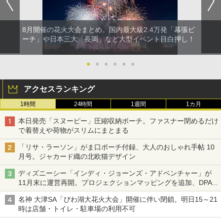
8月開催の花火大会まとめ。国内最大級2.4万発「幕張ビ
ーチ」や日本三大「長岡」など大型イベント目白押し！
●
●
●
●
●
●
アクセスランキング
1時間
24時間
1週間
1カ月
本日発売「スヌーピー」圧縮収納ポーチ。ファスナー閉めるだけ
で着替えや荷物がスリムにまとまる
「リサ・ラーソン」がま口ポーチ付録、大人のおしゃれ手帖 10
月号。ジャカード織の北欧猫デザイン
ディズニーシー「インディ・ジョーンズ・アドベンチャー」が
11月末に運営再開。プロジェクションマッピングを追加、DPA
は1500円
名神 大津SA「びわ湖大花火大会」開催に伴い閉鎖。明日15～21
時は店舗・トイレ・駐車場の利用不可