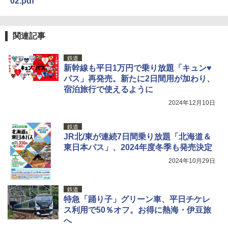
02.pdf
関連記事
鉄道
新幹線も平日1万円で乗り放題「キュン♥
パス」再発売。新たに2日間用が加わり、
宿泊旅行で使えるように
2024年12月10日
鉄道
JR北/東が連続7日間乗り放題「北海道＆
東日本パス」、2024年度冬季も発売決定
2024年10月29日
鉄道
特急「踊り子」グリーン車、平日チケレ
ス利用で50％オフ。お得に熱海・伊豆旅
へ