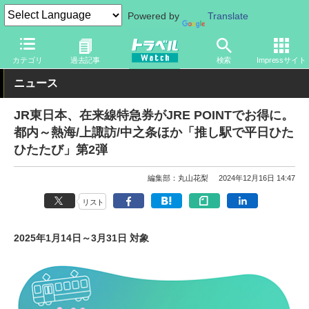
Powered by
Translate
トラベル Watch
企業・政府・官庁
鉄道
JR
カテゴリ
過去記事
検索
Impressサイト
ニュース
JR東日本、在来線特急券がJRE POINTでお得に。
都内～熱海/上諏訪/中之条ほか「推し駅で平日ひた
ひたたび」第2弾
編集部：丸山花梨
2024年12月16日 14:47
リスト
2025年1月14日～3月31日 対象