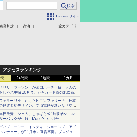
Impress サイト
全カテゴリ
商業施設
宿泊
アクセスランキング
時間
24時間
1週間
1カ月
「リサ・ラーソン」がま口ポーチ付録、大人の
おしゃれ手帖 10月号。ジャカード織の北欧猫デ
ザイン
フェラーリを手がけたピニンファリーナ、日本
の鉄道を初デザイン。南海電鉄が新たな「空港
特急」をなにわ筋線へ導入
本日発売「シャカ」じゃばら式4層収納ショル
ダーバッグが付録、MonoMax 9月号
ディズニーシー「インディ・ジョーンズ・アド
ベンチャー」が11月末に運営再開。プロジェク
ションマッピングを追加、DPAは1500円