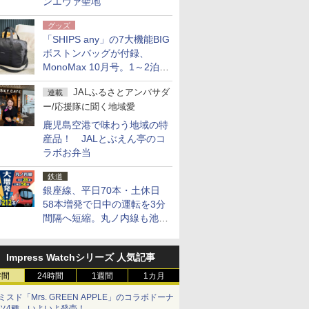
ンエヴァ聖地
グッズ
「SHIPS any」の7大機能BIG
ボストンバッグが付録、
MonoMax 10月号。1～2泊の
荷物、キャリーオンも可能
JALふるさとアンバサダ
連載
ー/応援隊に聞く地域愛
鹿児島空港で味わう地域の特
産品！ JALとぶえん亭のコ
ラボお弁当
鉄道
銀座線、平日70本・土休日
58本増発で日中の運転を3分
間隔へ短縮。丸ノ内線も池袋
～中野坂上を4分間隔に
Impress Watchシリーズ 人気記事
時間
24時間
1週間
1カ月
ミスド「Mrs. GREEN APPLE」のコラボドーナ
ツ4種、いよいよ発売！