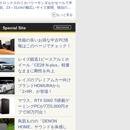
クロックスのリカバリーサンダルがセールで半
額。23～31cmの幅広いサイズ展開、独自のク
ッション素材を採用
もっと見る
Special Site
性能の良いお得な中古PC情
報はこのページでチェック！
レイズ鍛造1ピースアルミホ
イール「CE28 N-plus」軽量
なままに剛性を向上
レイズのプレミアムカー向け
ブランドHOMURAから
「2×9R」が登場！
マウス、RTX 5060 Ti搭載ゲ
ーミングPCが7万5,000円オ
フで30万円台！
鳥肌ものの「DENON
HOME」サウンドを体感し