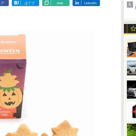
ェア
はてブ
note
LinkedIn