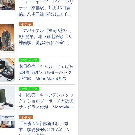
「コートヤード・バイ・マリ
オット京都駅」11月16日開
業。八条口徒歩3分にスイー
ト含む全270室、ダイニング
ホテル
も併設
「アパホテル〈福岡天神〉」
9月開業。地下鉄七隈線「天
神南駅」徒歩3分に70室、エ
リア初の直営店
アウトドア
本日発売「シャカ」じゃばら
式4層収納ショルダーバッグ
が付録、MonoMax 9月号
アウトドア
本日発売「キャプテンスタッ
グ」ショルダーポーチ＆調光
サングラス付録、MonoMax
9月号増刊
ホテル
「東横INN宇部新川駅」開
業。駅徒歩4分に207室、シ