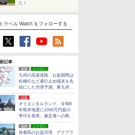
た！
トラベル Watch をフォローする
新記事
道路
シーズン
九州の高速道路、お盆期間は
松橋ICなど通行止め端末を先
頭にした渋滞予測。東九州道
への迂回は料金調整を実施
話題
オリエンタルランド、令和8
年熊本地震に1000万円超の
寄付を発表。被災者への救援
活動・復旧支援
道路
シーズン
首都高のお盆渋滞、アクアラ