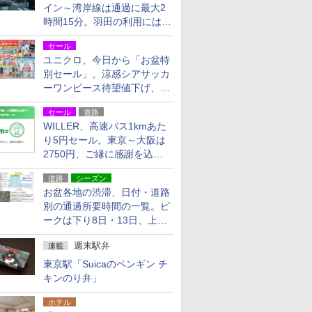
イン～湾岸線は通過に最大2
時間15分。羽田の利用には
「空港西出口」の利用検討を
セール
ユニクロ、今日から「お盆特
別セール」。涼感シアサッカ
ーワンピース待望値下げ、撥
水ギアショーツは1990円に
セール
道路
WILLER、高速バス1kmあた
り5円セール。東京～大阪は
2750円、ご縁に感謝を込め
た20周年記念キャンペーン
道路
シーズン
お盆各地の渋滞、日付・道路
別の通過所要時間の一覧。ピ
ークは下り8日・13日、上り
14日・15日
週末駅弁
連載
東京駅「Suicaのペンギン チ
キンのり弁」
ホテル