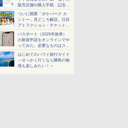
販売店舗や購入手順、記念チ
ケットも解説
ついに開業「ポケパーク カ
ントー」見どころ解説。注目
アトラクション・チケット手
配・来場前に必要な準備は？
パスポート（2025年旅券）
の新規申請をオンラインでや
ってみた。必要なものはスマ
ホとマイナカードのみ
はじめてのハワイ旅行ガイド
～せっかく行くなら隣島の秘
境も楽しみたい！～