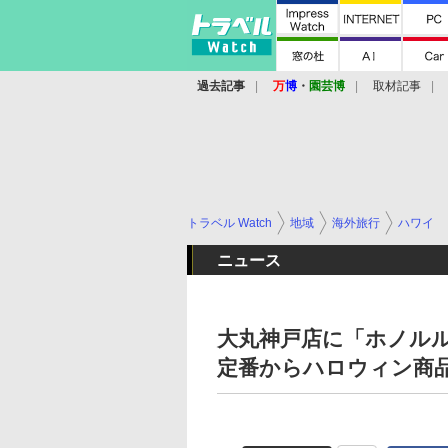
過去記事
万
博
・
園芸博
取材記事
トラベル Watch
地域
海外旅行
ハワイ
ニュース
大丸神戸店に「ホノル
定番からハロウィン商品