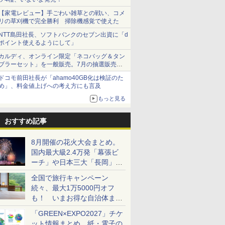
【家電レビュー】手ごわい雑草との戦い、コメ
リの草刈機で完全勝利 掃除機感覚で使えた
NTT島田社長、ソフトバンクのセブン出資に「d
ポイント使えるようにして」
カルディ、オンライン限定「ネコバッグ＆タン
ブラーセット」を一般販売。7月の抽選販売の
当選無効分
ドコモ前田社長が「ahamo40GB化は検証のた
め」、料金値上げへの考え方にも言及
もっと見る
おすすめ記事
8月開催の花火大会まとめ。
国内最大級2.4万発「幕張ビ
ーチ」や日本三大「長岡」な
ど大型イベント目白押し！
全国で旅行キャンペーン
続々、最大1万5000円オフ
も！ いまお得な自治体まと
め
「GREEN×EXPO2027」チケ
ット情報まとめ。紙・電子の