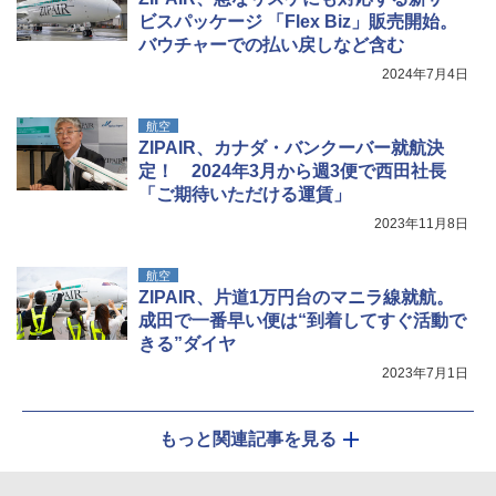
ATCW-150B エクルベージュ
￥3,080
ビスパッケージ 「Flex Biz」販売開始。
バウチャーでの払い戻しなど含む
￥-
2024年7月4日
航空
ZIPAIR、カナダ・バンクーバー就航決
定！ 2024年3月から週3便で西田社長
「ご期待いただける運賃」
2023年11月8日
航空
ZIPAIR、片道1万円台のマニラ線就航。
成田で一番早い便は“到着してすぐ活動で
きる”ダイヤ
2023年7月1日
もっと関連記事を見る