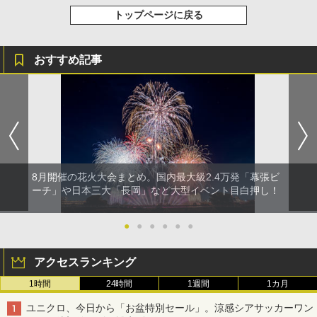
トップページに戻る
おすすめ記事
8月開催の花火大会まとめ。国内最大級2.4万発「幕張ビ
ーチ」や日本三大「長岡」など大型イベント目白押し！
●
●
●
●
●
●
アクセスランキング
1時間
24時間
1週間
1カ月
ユニクロ、今日から「お盆特別セール」。涼感シアサッカーワン