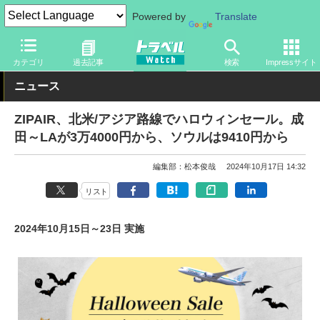
Powered by
Translate
トラベル Watch
企業・政府・官庁
国内エアライン
ZIPAIR
カテゴリ
過去記事
検索
Impressサイト
ニュース
ZIPAIR、北米/アジア路線でハロウィンセール。成
田～LAが3万4000円から、ソウルは9410円から
編集部：松本俊哉
2024年10月17日 14:32
リスト
2024年10月15日～23日 実施