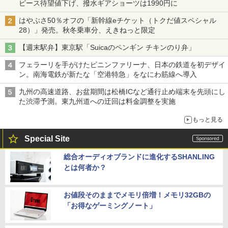
ピース待望値下げ、撥水ギアショーツは1990円に
はやぶさ50％オフの「新幹線eチケット（トクだ値スペシャル
28）」発売。秋冬乗車分、えきねっと限定
【週末駅弁】東京駅「Suicaのペンギン チキンのり弁」
フェラーリを手がけたピニンファリーナ、日本の鉄道を初デザイ
ン。南海電鉄が新たな「空港特急」をなにわ筋線へ導入
九州の高速道路、お盆期間は松橋ICなど通行止め端末を先頭にし
た渋滞予測。東九州道への迂回は料金調整を実施
もっと見る
Special Site
総合オーディオブランドに進化するSHANLING
とは何者か？
お値段そのままでメモリ倍増！メモリ32GBの
「お得なゲーミングノート」