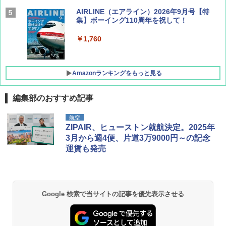
AIRLINE（エアライン）2026年9月号【特
集】ボーイング110周年を祝して！
￥1,760
Amazonランキングをもっと見る
編集部のおすすめ記事
D40 地球の歩き方 チェンマイ タイ北部の魅
[キャンパーズコレクション 山善] ポップアッ
GRANDOOR ステンレス保冷剤 2個セット 2
航空
力的な町 2026～2027 地球の歩き方D アジア
プテント 傘みたいに広げて畳める パッとサ
026リニューアル 急速冷凍 空間倍増 衛生的
ZIPAIR、ヒューストン就航決定。2025年
ッとサンシェード キューブ フルクローズ メ
コンパクト 保冷力長持ち
3月から週4便、片道3万9000円～の記念
ッシュ 簡単設置 ワンタッチテント キャンプ
￥2,079
運賃も発売
&ハイキング カーキ PATC-150(KH)
￥2,980
￥6,830
地球の歩き方 スター・ウォーズ
BUNDOK(バンドック)ソロ ドーム 1 EX BDK
-08EX カーキ ソロキャンプ ポリエステル フ
Google 検索で当サイトの記事を優先表示させる
PYKES PEAK (パイクスピーク) 着替えテン
レーム ドーム型 テント
￥2,695
ト プライバシー テント 【中が透けない】 1
人用 折りたたみ 防災グッズ 災害用トイレ ビ
￥14,800
ーチ ピクニック ポップアップテント 携帯 簡