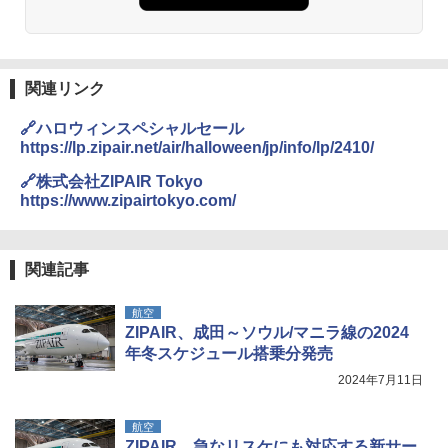
易 トイレテント (ブラック)
僕が見た未来【完全版】
DEWEL パラソル 大型 ビーチ アウトドアパ
￥4,980
ラソル ガーデン サイトシート付 折りたたみ
￥0
防水 UVカット 4段階高さ調整 軽量 収納袋付
き
関連リンク
ENDLESS BASE 《めざましテレビで紹介》
テント ワンタッチ RENEW 幅200 2-3人用 43
￥6,459
🔗ハロウィンスペシャルセール
500002(88859)
https://lp.zipair.net/air/halloween/jp/info/lp/2410/
A09 地球の歩き方 イタリア 2026～2027 地
球の歩き方A ヨーロッパ
￥5,999
熊撃退スプレー 熊よけスプレー 熊スプレー
🔗株式会社ZIPAIR Tokyo
【日本企業販売】超強力クマ対策スプレー 30
https://www.zipairtokyo.com/
￥2,479
0ml（連続噴射30秒）110ml（連続噴射15
[キャンパーズコレクション 山善] 傘みたいに
秒）射程5～10m 安全ロック搭載 携帯収納袋
広げるだけ パッとサッとテント ブラックコ
付き ヒグマ・イノシシ対策 自治体・教育機
ーティング フルクローズ メッシュ 3-4人用
関の購入実績 登山・キャンプ・アウトドア・
関連記事
簡単設置 ポップアップテント エクルベージ
防災用品 長期保存可能 緊急時用 日本国内発
A26 地球の歩き方 チェコ ポーランド スロヴ
ュ(BC仕様) PATC-150B(EB)
送
ァキア 2026～2027 地球の歩き方A ヨーロッ
航空
パ
ZIPAIR、成田～ソウル/マニラ線の2024
￥9,990
￥3,680
年冬スケジュール搭乗分発売
￥2,277
2024年7月11日
[キャンパーズコレクション 山善] 傘みたいに
着替えテント トイレテント 透けない【換気
広げるだけ パッとサッとテント キューブワ
通気窓付き】収納袋付き UVカット 防水 防災
イド ブラックコーティング フルクローズ メ
コンパクト iimono117 (ブルー)
航空
ッシュ 4人用 簡単設置 ポップアップテント P
ZIPAIR、急なリスケにも対応する新サー