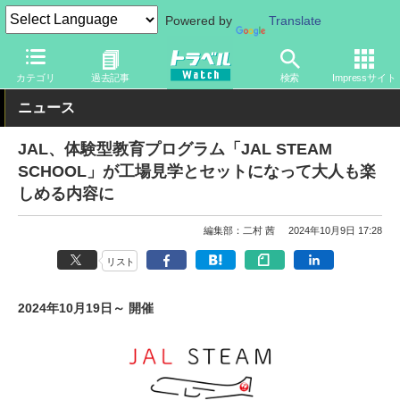
Powered by
Translate
トラベル Watch
企業・政府・官庁
国内エアライン
JAL
カテゴリ
過去記事
検索
Impressサイト
ニュース
JAL、体験型教育プログラム「JAL STEAM
SCHOOL」が工場見学とセットになって大人も楽
しめる内容に
編集部：二村 茜
2024年10月9日 17:28
リスト
2024年10月19日～ 開催