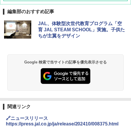
編集部のおすすめ記事
D40 地球の歩き方 チェンマイ タイ北部の魅
[キャンパーズコレクション 山善] ポップアッ
BUNDOK(バンドック)ソロ ドーム 1 EX BDK
JAL、体験型次世代教育プログラム「空
力的な町 2026～2027 地球の歩き方D アジア
プテント 傘みたいに広げて畳める パッとサ
-08EX カーキ ソロキャンプ ポリエステル フ
育 JAL STEAM SCHOOL」実施。子供た
ッとサンシェード キューブ フルクローズ メ
レーム テント
ちが主翼をデザイン
ッシュ 簡単設置 ワンタッチテント キャンプ
￥2,079
&ハイキング カーキ PATC-150(KH)
￥14,800
￥6,831
A09 地球の歩き方 イタリア 2026～2027 地
GRANDOOR ステンレス保冷剤 2個セット 2
Google 検索で当サイトの記事を優先表示させる
球の歩き方A ヨーロッパ
026リニューアル 急速冷凍 空間倍増 衛生的
PYKES PEAK (パイクスピーク) 着替えテン
コンパクト 保冷力長持ち
ト プライバシー テント 【中が透けない】 1
￥2,479
人用 折りたたみ 防災グッズ 災害用トイレ ビ
￥2,980
ーチ ピクニック ポップアップテント 携帯 簡
易 トイレテント (ブラック)
地球の歩き方 スター・ウォーズ
DEWEL パラソル 大型 ビーチ アウトドアパ
￥4,980
ラソル ガーデン サイトシート付 折りたたみ
￥2,695
防水 UVカット 4段階高さ調整 軽量 収納袋付
関連リンク
き
ENDLESS BASE 《めざましテレビで紹介》
🔗ニュースリリース
テント ワンタッチ RENEW 幅200 2-3人用 43
￥6,459
https://press.jal.co.jp/ja/release/202410/008375.html
500002(88859)