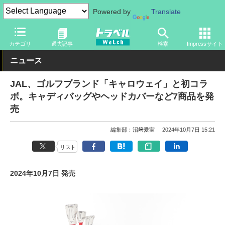
Powered by
Translate
トラベル Watch
企業・政府・官庁
国内エアライン
JAL
カテゴリ
過去記事
検索
Impressサイト
ニュース
JAL、ゴルフブランド「キャロウェイ」と初コラ
ボ。キャディバッグやヘッドカバーなど7商品を発
売
編集部：沼﨑愛実
2024年10月7日 15:21
リスト
2024年10月7日 発売