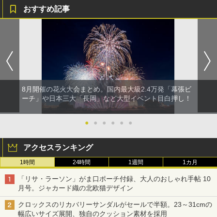
おすすめ記事
8月開催の花火大会まとめ。国内最大級2.4万発「幕張ビ
ーチ」や日本三大「長岡」など大型イベント目白押し！
●
●
●
●
●
●
アクセスランキング
1時間
24時間
1週間
1カ月
「リサ・ラーソン」がま口ポーチ付録、大人のおしゃれ手帖 10
月号。ジャカード織の北欧猫デザイン
クロックスのリカバリーサンダルがセールで半額。23～31cmの
幅広いサイズ展開、独自のクッション素材を採用