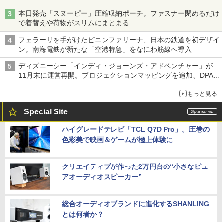
本日発売「スヌーピー」圧縮収納ポーチ。ファスナー閉めるだけ
で着替えや荷物がスリムにまとまる
フェラーリを手がけたピニンファリーナ、日本の鉄道を初デザイ
ン。南海電鉄が新たな「空港特急」をなにわ筋線へ導入
ディズニーシー「インディ・ジョーンズ・アドベンチャー」が
11月末に運営再開。プロジェクションマッピングを追加、DPA
は1500円
もっと見る
Special Site
ハイグレードテレビ「TCL Q7D Pro」。圧巻の
色彩美で映画＆ゲームが極上体験に
クリエイティブが作った2万円台の“小さなピュ
アオーディオスピーカー”
総合オーディオブランドに進化するSHANLING
とは何者か？