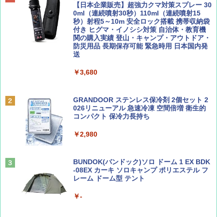
SOTO ミニマル"旅"財布 ランダム2種】
力的な町 2026～2027 地球の歩き方D アジア
プテント 傘みたいに広げて畳める パッとサ
【日本企業販売】超強力クマ対策スプレー 30
ッとサンシェード キューブ フルクローズ メ
0ml（連続噴射30秒）110ml（連続噴射15
ッシュ 簡単設置 ワンタッチテント キャンプ
秒）射程5～10m 安全ロック搭載 携帯収納袋
￥1,500
￥2,079
&ハイキング カーキ PATC-150(KH)
付き ヒグマ・イノシシ対策 自治体・教育機
関の購入実績 登山・キャンプ・アウトドア・
防災用品 長期保存可能 緊急時用 日本国内発
￥6,830
送
ディズニーファン ２０２６年 ９月号 [雑
地球の歩き方 スター・ウォーズ
誌] (ＤＩＳＮＥＹ ＦＡＮ)
￥3,680
PYKES PEAK (パイクスピーク) 着替えテン
￥2,695
ト プライバシー テント 【中が透けない】 1
￥713
人用 折りたたみ 防災グッズ 災害用トイレ ビ
ーチ ピクニック ポップアップテント 携帯 簡
GRANDOOR ステンレス保冷剤 2個セット 2
易 トイレテント (グレー)
026リニューアル 急速冷凍 空間倍増 衛生的
コンパクト 保冷力長持ち
山と溪谷 2026年8月号「南アルプス大全」
A09 地球の歩き方 イタリア 2026～2027 地
￥4,980
球の歩き方A ヨーロッパ
￥2,980
￥1,540
￥2,479
ENDLESS BASE 《めざましテレビで紹介》
テント ワンタッチ RENEW 幅200 2-3人用 43
BUNDOK(バンドック)ソロ ドーム 1 EX BDK
500002(88859)
-08EX カーキ ソロキャンプ ポリエステル フ
レーム ドーム型 テント
Coyote No.89 特集 星野道夫 夢見る旅
A26 地球の歩き方 チェコ ポーランド スロヴ
ァキア 2026～2027 地球の歩き方A ヨーロッ
￥5,999
パ
￥-
￥1,540
￥2,277
[キャンパーズコレクション 山善] 傘みたいに