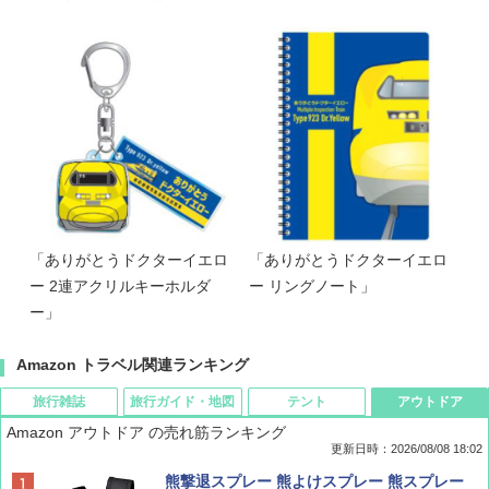
「ありがとうドクターイエロ
「ありがとうドクターイエロ
ー 2連アクリルキーホルダ
ー リングノート」
ー」
Amazon トラベル関連ランキング
旅行雑誌
旅行ガイド・地図
テント
アウトドア
Amazon アウトドア の売れ筋ランキング
更新日時：2026/08/08 18:02
BE-PAL(ビ-パル) 2026年 9 月号【特別付録:
D40 地球の歩き方 チェンマイ タイ北部の魅
[キャンパーズコレクション 山善] ポップアッ
熊撃退スプレー 熊よけスプレー 熊スプレー