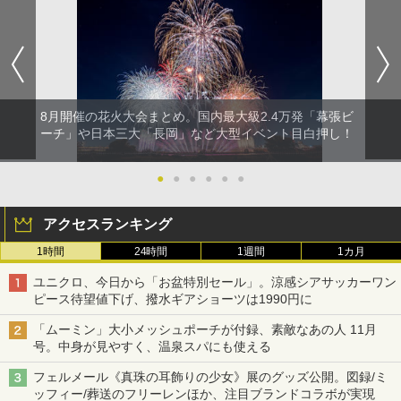
8月開催の花火大会まとめ。国内最大級2.4万発「幕張ビ
ーチ」や日本三大「長岡」など大型イベント目白押し！
●
●
●
●
●
●
アクセスランキング
1時間
24時間
1週間
1カ月
ユニクロ、今日から「お盆特別セール」。涼感シアサッカーワン
ピース待望値下げ、撥水ギアショーツは1990円に
「ムーミン」大小メッシュポーチが付録、素敵なあの人 11月
号。中身が見やすく、温泉スパにも使える
フェルメール《真珠の耳飾りの少女》展のグッズ公開。図録/ミ
ッフィー/葬送のフリーレンほか、注目ブランドコラボが実現