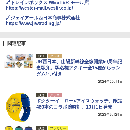
🔗トレインボックス WESTER モール店
https://wester-mall.westjr.co.jp/
🔗ジェイアール西日本商事株式会社
https://www.jrwtrading.jp/
関連記事
鉄道
グルメ
JR西日本、山陽新幹線全線開業50周年記
念駅弁。駅名標アクキー全15種からラン
ダム1つ付き
2024年10月4日
鉄道
グッズ
ドクターイエロー×アイスウォッチ、限定
480本のコラボ腕時計。10月1日発売
2023年9月29日
鉄道
ファミリー