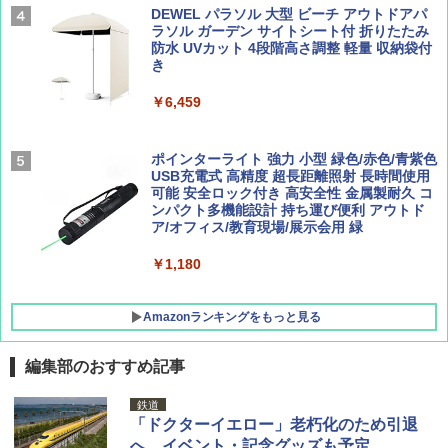
広げるだけ パッとサッとテント ブラックコ
DEWEL パラソル 大型 ビーチ アウトドアパ
ーティング フルクローズ メッシュ 3-4人用
ラソル ガーデン サイトシート付 折りたたみ
簡単設置 ポップアップテント エクルベージ
防水 UVカット 4段階高さ調整 軽量 収納袋付
AIRLINE（エアライン）2026年9月号【特
新しい日本地理 地図・統計・移動から読み
ュ(BC仕様) PATC-150B(EB)
き
集】ボーイング110周年を祝して！
解く (講談社現代新書)
￥9,990
￥6,459
￥1,760
￥1,540
[キャンパーズコレクション 山善] 傘みたいに
ポインターライト 強力 小型 緑色/赤色/青紫色
広げるだけ パッとサッとテント キューブワ
USB充電式 高精度 超長距離照射 長時間使用
イド ブラックコーティング フルクローズ メ
可能 安全ロック付き 高安全性 金属製耐久 コ
ッシュ 4人用 簡単設置 ポップアップテント P
ンパクト多機能設計 持ち運び便利 アウトド
ATCW-150B エクルベージュ
ア/オフィス/教育現場/展示会用 緑
￥-
￥1,180
Amazonランキングをもっと見る
編集部のおすすめ記事
鉄道
「ドクターイエロー」老朽化のため引退
へ。イベント・記念グッズも予定