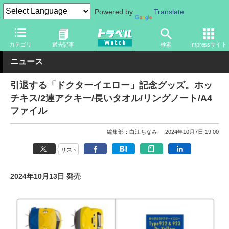
Powered by
Translate
トラベル Watch
企業・政府・官庁
鉄道
JR
カテゴリ
過去記事
検索
Impressサイト
ニュース
引退する「ドクターイエロー」記念グッズ。ホッ
チキス/2連アクキー/長いタオル/リングノート/A4
ファイル
編集部：白江ちなみ
2024年10月7日 19:00
リスト
2024年10月13日 発売