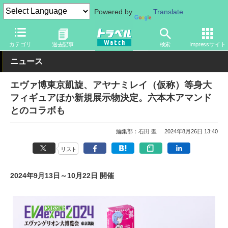
Powered by
Translate
トラベル Watch
地域
国内旅行
東京
カテゴリ
過去記事
検索
Impressサイト
ニュース
エヴァ博東京凱旋、アヤナミレイ（仮称）等身大
フィギュアほか新規展示物決定。六本木アマンド
とのコラボも
編集部：石田 聖
2024年8月26日 13:40
リスト
2024年9月13日～10月22日 開催