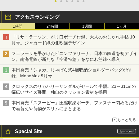
●
●
●
●
●
●
アクセスランキング
1時間
24時間
1週間
1カ月
「リサ・ラーソン」がま口ポーチ付録、大人のおしゃれ手帖 10
月号。ジャカード織の北欧猫デザイン
フェラーリを手がけたピニンファリーナ、日本の鉄道を初デザイ
ン。南海電鉄が新たな「空港特急」をなにわ筋線へ導入
本日発売「シャカ」じゃばら式4層収納ショルダーバッグが付
録、MonoMax 9月号
クロックスのリカバリーサンダルがセールで半額。23～31cmの
幅広いサイズ展開、独自のクッション素材を採用
本日発売「スヌーピー」圧縮収納ポーチ。ファスナー閉めるだけ
で着替えや荷物がスリムにまとまる
もっと見る
Special Site