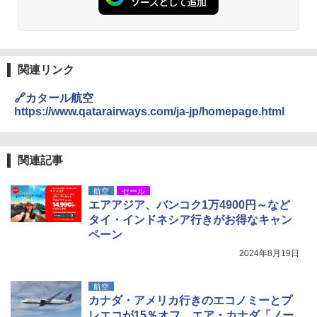
ーチ ピクニック ポップアップテント 携帯 簡
易 トイレテント (ブラック)
地球の歩き方 スター・ウォーズ
DEWEL パラソル 大型 ビーチ アウトドアパ
￥4,980
ラソル ガーデン サイトシート付 折りたたみ
￥2,695
防水 UVカット 4段階高さ調整 軽量 収納袋付
き
関連リンク
ENDLESS BASE 《めざましテレビで紹介》
テント ワンタッチ RENEW 幅200 2-3人用 43
￥6,999
🔗カタール航空
500002(88859)
https://www.qatarairways.com/ja-jp/homepage.html
A26 地球の歩き方 チェコ ポーランド スロヴ
ァキア 2026～2027 地球の歩き方A ヨーロッ
￥5,999
熊撃退スプレー 熊よけスプレー 熊スプレー
パ
【日本企業販売】超強力クマ対策スプレー 30
0ml（連続噴射30秒）110ml（連続噴射15
関連記事
￥2,277
[キャンパーズコレクション 山善] 傘みたいに
秒）射程5～10m 安全ロック搭載 携帯収納袋
広げるだけ パッとサッとテント ブラックコ
付き ヒグマ・イノシシ対策 自治体・教育機
航空
セール
ーティング フルクローズ メッシュ 3-4人用
関の購入実績 登山・キャンプ・アウトドア・
エアアジア、バンコク1万4900円～など
簡単設置 ポップアップテント エクルベージ
防災用品 長期保存可能 緊急時用 日本国内発
新しい日本地理 地図・統計・移動から読み
ュ(BC仕様) PATC-150B(EB)
送
タイ・インドネシア行きがお得なキャン
解く (講談社現代新書)
ペーン
￥9,990
￥3,680
￥1,540
2024年8月19日
[キャンパーズコレクション 山善] 傘みたいに
着替えテント トイレテント 透けない【換気
航空
広げるだけ パッとサッとテント キューブワ
通気窓付き】収納袋付き UVカット 防水 防災
カナダ・アメリカ行きのエコノミーとプ
イドプラス ブラックコーティング フルクロ
コンパクト iimono117 (ブルー)
レエコが15％オフ。エア・カナダ「ノー