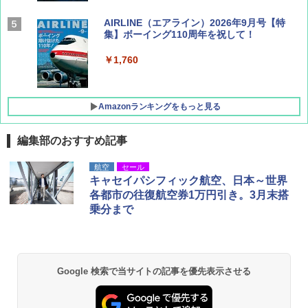
AIRLINE（エアライン）2026年9月号【特
集】ボーイング110周年を祝して！
￥1,760
Amazonランキングをもっと見る
編集部のおすすめ記事
D40 地球の歩き方 チェンマイ タイ北部の魅
[キャンパーズコレクション 山善] ポップアッ
BUNDOK(バンドック)ソロ ドーム 1 EX BDK
航空
セール
力的な町 2026～2027 地球の歩き方D アジア
プテント 傘みたいに広げて畳める パッとサ
-08EX カーキ ソロキャンプ ポリエステル フ
キャセイパシフィック航空、日本～世界
ッとサンシェード キューブ フルクローズ メ
レーム テント
各都市の往復航空券1万円引き。3月末搭
ッシュ 簡単設置 ワンタッチテント キャンプ
￥2,079
乗分まで
&ハイキング カーキ PATC-150(KH)
￥14,800
￥6,831
A09 地球の歩き方 イタリア 2026～2027 地
GRANDOOR ステンレス保冷剤 2個セット 2
球の歩き方A ヨーロッパ
026リニューアル 急速冷凍 空間倍増 衛生的
Google 検索で当サイトの記事を優先表示させる
PYKES PEAK (パイクスピーク) 着替えテン
コンパクト 保冷力長持ち
ト プライバシー テント 【中が透けない】 1
￥2,479
人用 折りたたみ 防災グッズ 災害用トイレ ビ
￥2,980