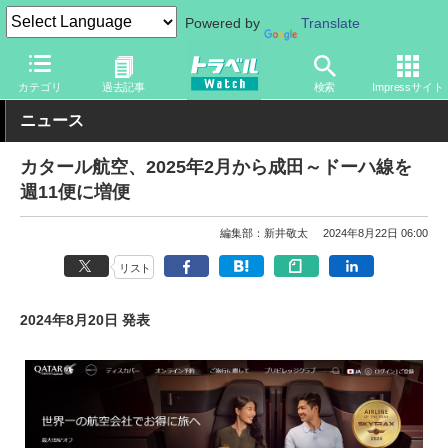
Powered by
Translate
トラベル Watch
企業・政府・官庁
海外エアライン
カテゴリ
過去記事
検索
Impressサイト
ニュース
カタール航空、2025年2月から成田～ドーハ線を
週11便に増便
編集部：新井敬太
2024年8月22日 06:00
リスト
2024年8月20日 発表