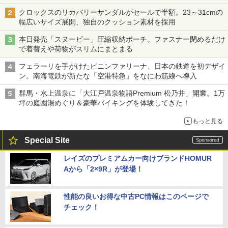
クロックスのリカバリーサンダルがセールで半額。23～31cmの
幅広いサイズ展開、独自のクッション素材を採用
本日発売「スヌーピー」圧縮収納ポーチ。ファスナー閉めるだけ
で着替えや荷物がスリムにまとまる
フェラーリを手がけたピニンファリーナ、日本の鉄道を初デザイ
ン。南海電鉄が新たな「空港特急」をなにわ筋線へ導入
群馬・水上温泉に「大江戸温泉物語Premium 松乃井」開業。1万
坪の庭園湯めぐり＆豪華バイキングを体験してきた！
もっと見る
Special Site
レイズのプレミアムカー向けブランドHOMUR
Aから「2×9R」が登場！
性能の良いお得な中古PC情報はこのページで
チェック！