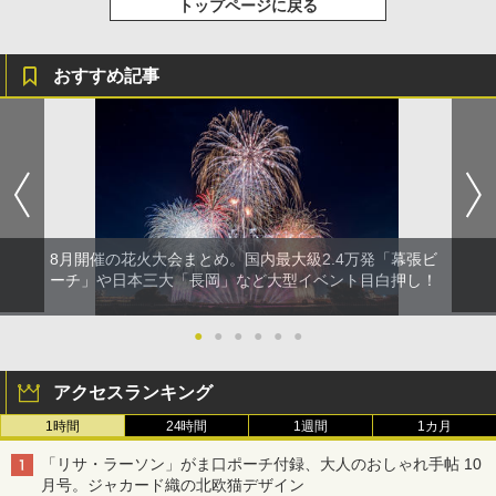
トップページに戻る
おすすめ記事
8月開催の花火大会まとめ。国内最大級2.4万発「幕張ビ
ーチ」や日本三大「長岡」など大型イベント目白押し！
●
●
●
●
●
●
アクセスランキング
1時間
24時間
1週間
1カ月
「リサ・ラーソン」がま口ポーチ付録、大人のおしゃれ手帖 10
月号。ジャカード織の北欧猫デザイン