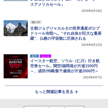
ーズ メッシュ 5人用 簡単設置 ポップアップ
スアメリカセール」
テント PATCW-200B エクルベージュ
￥3,080
2024年8月19日
￥15,990
旅レポ
古都ジョグジャカルタの世界遺産ボロブ
ドゥール寺院へ。“それ自体が巨大な曼荼
羅”、仏教の宇宙観に圧倒される
2024年8月12日
航空
セール
イースター航空、ソウル（仁川）行き航
空券セール。関空/福岡発が片道1500円
～、成田/沖縄/新千歳発が片道2000円～
2024年8月7日
もっと関連記事を見る