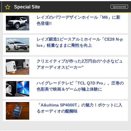
Special Site
レイズのパワーデザインホイール「M6」に新
色登場!!
レイズ鍛造1ピースアルミホイール「CE28 N-p
lus」軽量なままに剛性を向上
クリエイティブが作った2万円台の“小さなピュ
アオーディオスピーカー”
ハイグレードテレビ「TCL Q7D Pro」。圧巻の
色彩美で映画＆ゲームが極上体験に
「A&ultima SP4000T」の魅力！ポケットに入
るオーディオの醍醐味