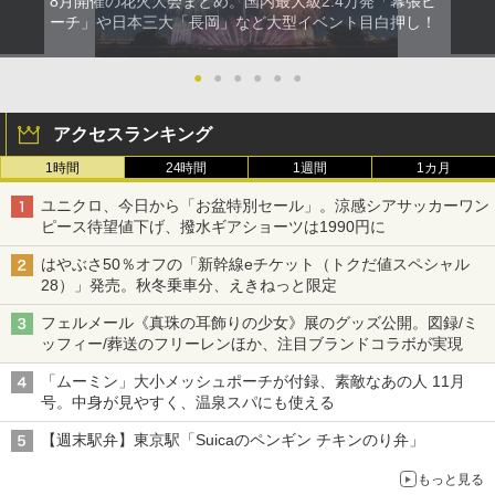
8月開催の花火大会まとめ。国内最大級2.4万発「幕張ビ
ーチ」や日本三大「長岡」など大型イベント目白押し！
●
●
●
●
●
●
アクセスランキング
1時間
24時間
1週間
1カ月
ユニクロ、今日から「お盆特別セール」。涼感シアサッカーワン
ピース待望値下げ、撥水ギアショーツは1990円に
はやぶさ50％オフの「新幹線eチケット（トクだ値スペシャル
28）」発売。秋冬乗車分、えきねっと限定
フェルメール《真珠の耳飾りの少女》展のグッズ公開。図録/ミ
ッフィー/葬送のフリーレンほか、注目ブランドコラボが実現
「ムーミン」大小メッシュポーチが付録、素敵なあの人 11月
号。中身が見やすく、温泉スパにも使える
【週末駅弁】東京駅「Suicaのペンギン チキンのり弁」
もっと見る