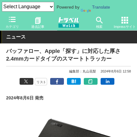
Powered by
Translate
トラベル Watch
旅のアイテム
ガジェット
その他
カテゴリ
過去記事
検索
Impressサイト
ニュース
バッファロー、Apple「探す」に対応した厚さ
2.4mmカードタイプのスマートトラッカー
編集部：丸山花梨
2024年8月6日 12:58
リスト
2024年8月6日 発売