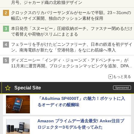
月号。ジャカード織の北欧猫デザイン
クロックスのリカバリーサンダルがセールで半額。23～31cmの
幅広いサイズ展開、独自のクッション素材を採用
本日発売「スヌーピー」圧縮収納ポーチ。ファスナー閉めるだけ
で着替えや荷物がスリムにまとまる
フェラーリを手がけたピニンファリーナ、日本の鉄道を初デザイ
ン。南海電鉄が新たな「空港特急」をなにわ筋線へ導入
ディズニーシー「インディ・ジョーンズ・アドベンチャー」が
11月末に運営再開。プロジェクションマッピングを追加、DPA
は1500円
もっと見る
Special Site
「A&ultima SP4000T」の魅力！ポケットに入
るオーディオの醍醐味
Amazon プライムデー過去最安! Anker注目プ
ロジェクター3モデルを使ってみた