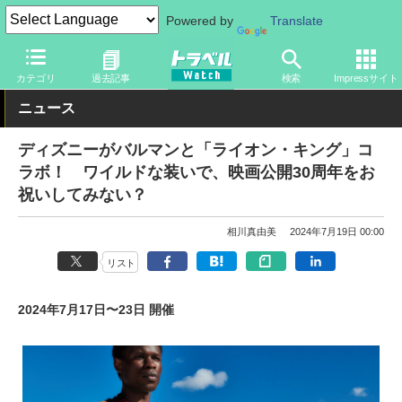
Powered by
Translate
トラベル Watch
旅の情報
観光地
ディズニーリゾート
カテゴリ
過去記事
検索
Impressサイト
ニュース
ディズニーがバルマンと「ライオン・キング」コ
ラボ！ ワイルドな装いで、映画公開30周年をお
祝いしてみない？
相川真由美
2024年7月19日 00:00
リスト
2024年7月17日〜23日 開催