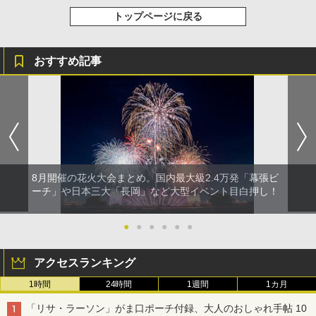
トップページに戻る
おすすめ記事
8月開催の花火大会まとめ。国内最大級2.4万発「幕張ビ
ーチ」や日本三大「長岡」など大型イベント目白押し！
●
●
●
●
●
●
アクセスランキング
1時間
24時間
1週間
1カ月
「リサ・ラーソン」がま口ポーチ付録、大人のおしゃれ手帖 10