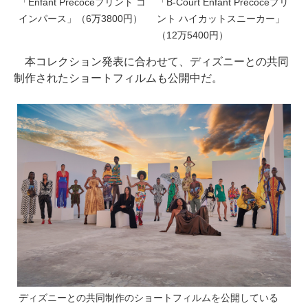
「Enfant Précoceプリント コ
「B-Court Enfant Précoceプリ
インパース」（6万3800円）
ント ハイカットスニーカー」
（12万5400円）
本コレクション発表に合わせて、ディズニーとの共同
制作されたショートフィルムも公開中だ。
ディズニーとの共同制作のショートフィルムを公開している