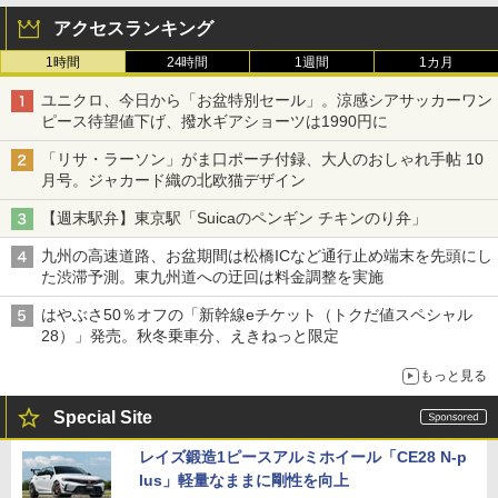
アクセスランキング
1時間
24時間
1週間
1カ月
ユニクロ、今日から「お盆特別セール」。涼感シアサッカーワン
ピース待望値下げ、撥水ギアショーツは1990円に
「リサ・ラーソン」がま口ポーチ付録、大人のおしゃれ手帖 10
月号。ジャカード織の北欧猫デザイン
【週末駅弁】東京駅「Suicaのペンギン チキンのり弁」
九州の高速道路、お盆期間は松橋ICなど通行止め端末を先頭にし
た渋滞予測。東九州道への迂回は料金調整を実施
はやぶさ50％オフの「新幹線eチケット（トクだ値スペシャル
28）」発売。秋冬乗車分、えきねっと限定
もっと見る
Special Site
レイズ鍛造1ピースアルミホイール「CE28 N-p
lus」軽量なままに剛性を向上