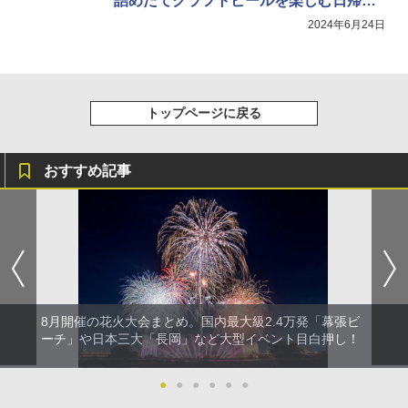
詰めたてクラフトビールを楽しむ日帰り
ATCW-150B エクルベージュ
￥3,080
ツアー
2024年6月24日
￥-
トップページに戻る
おすすめ記事
8月開催の花火大会まとめ。国内最大級2.4万発「幕張ビ
ーチ」や日本三大「長岡」など大型イベント目白押し！
●
●
●
●
●
●