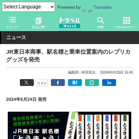
Powered by
Translate
トラベル Watch
旅の方法
鉄旅
その他
カテゴリ
過去記事
検索
Impressサイト
ニュース
JR東日本商事、駅名標と乗車位置案内のレプリカ
グッズを発売
編集部：町田莞太
2024年6月25日 16:40
リスト
2024年6月24日 発売