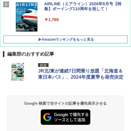
AIRLINE（エアライン）2026年9月号【特
集】ボーイング110周年を祝して！
￥1,760
Amazonランキングをもっと見る
編集部のおすすめ記事
僕が見た未来【完全版】
[キャンパーズコレクション 山善] ポップアッ
DEWEL パラソル 大型 ビーチ アウトドアパ
鉄道
プテント 傘みたいに広げて畳める パッとサ
ラソル ガーデン サイトシート付 折りたたみ
JR北/東が連続7日間乗り放題「北海道＆
ッとサンシェード キューブ フルクローズ メ
防水 UVカット 4段階高さ調整 軽量 収納袋付
￥0
東日本パス」、2024年度夏季も発売決定
ッシュ 簡単設置 ワンタッチテント キャンプ
き
&ハイキング カーキ PATC-150(KH)
￥6,459
￥6,831
D40 地球の歩き方 チェンマイ タイ北部の魅
Google 検索で当サイトの記事を優先表示させる
力的な町 2026～2027 地球の歩き方D アジア
GRANDOOR ステンレス保冷剤 2個セット 2
PYKES PEAK (パイクスピーク) 着替えテン
026リニューアル 急速冷凍 空間倍増 衛生的
ト プライバシー テント 【中が透けない】 1
コンパクト 保冷力長持ち
￥2,079
人用 折りたたみ 防災グッズ 災害用トイレ ビ
ーチ ピクニック ポップアップテント 携帯 簡
￥2,980
易 トイレテント (グレー)