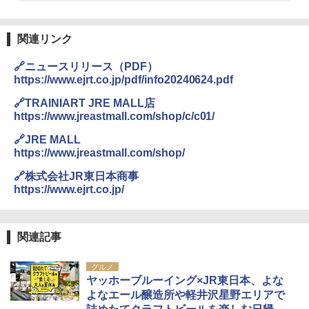
A09 地球の歩き方 イタリア 2026～2027 地
￥4,980
球の歩き方A ヨーロッパ
熊撃退スプレー 熊よけスプレー 熊スプレー
関連リンク
【日本企業販売】超強力クマ対策スプレー 30
￥2,479
0ml（連続噴射30秒）110ml（連続噴射15
ENDLESS BASE 《めざましテレビで紹介》
秒）射程5～10m 安全ロック搭載 携帯収納袋
🔗ニュースリリース（PDF）
テント ワンタッチ RENEW 幅200 2-3人用 43
付き ヒグマ・イノシシ対策 自治体・教育機
https://www.ejrt.co.jp/pdf/info20240624.pdf
500002(88859)
関の購入実績 登山・キャンプ・アウトドア・
防災用品 長期保存可能 緊急時用 日本国内発
地球の歩き方 スター・ウォーズ
🔗TRAINIART JRE MALL店
送
￥5,999
https://www.jreastmall.com/shop/c/c01/
￥2,695
￥3,680
🔗JRE MALL
[キャンパーズコレクション 山善] 傘みたいに
https://www.jreastmall.com/shop/
広げるだけ パッとサッとテント ブラックコ
ーティング フルクローズ メッシュ 3-4人用
BUNDOK(バンドック)ソロ ドーム 1 EX BDK
🔗株式会社JR東日本商事
簡単設置 ポップアップテント エクルベージ
-08EX カーキ ソロキャンプ ポリエステル フ
A26 地球の歩き方 チェコ ポーランド スロヴ
https://www.ejrt.co.jp/
ュ(BC仕様) PATC-150B(EB)
レーム ドーム型 テント
ァキア 2026～2027 地球の歩き方A ヨーロッ
パ
￥9,990
￥14,800
関連記事
￥2,277
[キャンパーズコレクション 山善] 傘みたいに
着替えテント トイレテント 透けない【換気
グルメ
広げるだけ パッとサッとテント キューブワ
通気窓付き】収納袋付き UVカット 防水 防災
ヤッホーブルーイング×JR東日本、よな
イド ブラックコーティング フルクローズ メ
コンパクト iimono117 (ブルー)
よなエール醸造所や軽井沢星野エリアで
ッシュ 4人用 簡単設置 ポップアップテント P