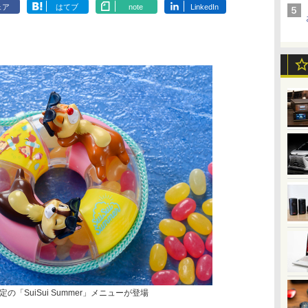
ェア
はてブ
note
LinkedIn
「SuiSui Summer」メニューが登場