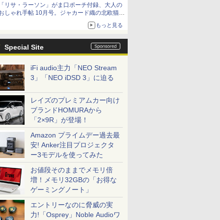
「リサ・ラーソン」がま口ポーチ付録、大人の
おしゃれ手帖 10月号。ジャカード織の北欧猫デ
ザイン
もっと見る
Special Site
iFi audio主力「NEO Stream
3」「NEO iDSD 3」に迫る
レイズのプレミアムカー向け
ブランドHOMURAから
「2×9R」が登場！
Amazon プライムデー過去最
安! Anker注目プロジェクタ
ー3モデルを使ってみた
お値段そのままでメモリ倍
増！メモリ32GBの「お得な
ゲーミングノート」
エントリーなのに脅威の実
力!「Osprey」Noble Audioワ