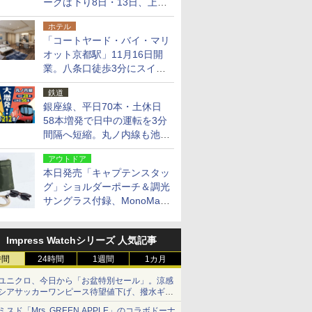
ークは下り8日・13日、上り
14日・15日
ホテル
「コートヤード・バイ・マリ
オット京都駅」11月16日開
業。八条口徒歩3分にスイー
ト含む全270室、ダイニング
鉄道
も併設
銀座線、平日70本・土休日
58本増発で日中の運転を3分
間隔へ短縮。丸ノ内線も池袋
～中野坂上を4分間隔に
アウトドア
本日発売「キャプテンスタッ
グ」ショルダーポーチ＆調光
サングラス付録、MonoMax
9月号増刊
Impress Watchシリーズ 人気記事
時間
24時間
1週間
1カ月
ユニクロ、今日から「お盆特別セール」。涼感
シアサッカーワンピース待望値下げ、撥水ギア
ショーツは1990円に
ミスド「Mrs. GREEN APPLE」のコラボドーナ