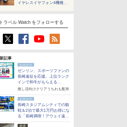
イヤレスイヤフォン4機種を
一気に聴く
トラベル Watch をフォローする
新記事
お出かけ
ゼンリン、スポーツファンの
長崎遠征を応援。上位ランク
インで和牛がもらえる
「GO！GO！長崎スタンプラ
推し活向けクリアうちわも配布
リー」
お出かけ
長崎スタジアムシティでの観
戦＆2泊で最大1万円お得にな
る「長崎満喫！アウェイ遠征
応援キャンペーン」
鉄道