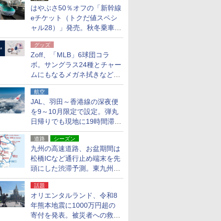
はやぶさ50％オフの「新幹線
eチケット（トクだ値スペシ
ャル28）」発売。秋冬乗車
分、えきねっと限定
グッズ
Zoff、「MLB」6球団コラ
ボ。サングラス24種とチャー
ムにもなるメガネ拭きなど雑
貨24種
航空
JAL、羽田～香港線の深夜便
を9～10月限定で設定。弾丸
日帰りでも現地に19時間滞在
できる
道路
シーズン
九州の高速道路、お盆期間は
松橋ICなど通行止め端末を先
頭にした渋滞予測。東九州道
への迂回は料金調整を実施
話題
オリエンタルランド、令和8
年熊本地震に1000万円超の
寄付を発表。被災者への救援