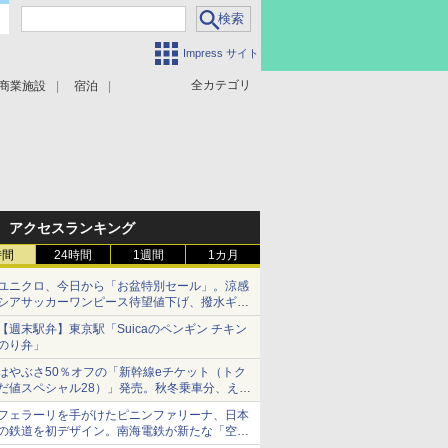
Impress サイト
全カテゴリ
商業施設
宿泊
アクセスランキング
時間
24時間
1週間
1カ月
ユニクロ、今日から「お盆特別セール」。涼感
シアサッカーワンピース待望値下げ、撥水ギア
ショーツは1990円に
【週末駅弁】東京駅「Suicaのペンギン チキン
のり弁」
はやぶさ50％オフの「新幹線eチケット（トク
だ値スペシャル28）」発売。秋冬乗車分、えき
ねっと限定
フェラーリを手がけたピニンファリーナ、日本
の鉄道を初デザイン。南海電鉄が新たな「空港
特急」をなにわ筋線へ導入