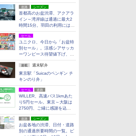
活動・復旧支援
道路
シーズン
首都高のお盆渋滞、アクアラ
イン～湾岸線は通過に最大2
時間15分。羽田の利用には
「空港西出口」の利用検討を
セール
ユニクロ、今日から「お盆特
別セール」。涼感シアサッカ
ーワンピース待望値下げ、撥
水ギアショーツは1990円に
週末駅弁
連載
東京駅「Suicaのペンギン チ
キンのり弁」
セール
道路
WILLER、高速バス1kmあた
り5円セール。東京～大阪は
2750円、ご縁に感謝を込め
た20周年記念キャンペーン
道路
シーズン
お盆各地の渋滞、日付・道路
別の通過所要時間の一覧。ピ