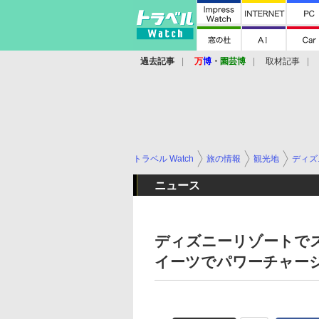
過去記事
万
博
・
園芸博
取材記事
トラベル Watch
旅の情報
観光地
ディズ
ニュース
ディズニーリゾートで
イーツでパワーチャー