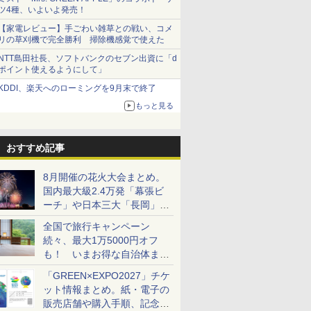
ツ4種、いよいよ発売！
【家電レビュー】手ごわい雑草との戦い、コメ
リの草刈機で完全勝利 掃除機感覚で使えた
NTT島田社長、ソフトバンクのセブン出資に「d
ポイント使えるようにして」
KDDI、楽天へのローミングを9月末で終了
もっと見る
おすすめ記事
8月開催の花火大会まとめ。
国内最大級2.4万発「幕張ビ
ーチ」や日本三大「長岡」な
ど大型イベント目白押し！
全国で旅行キャンペーン
続々、最大1万5000円オフ
も！ いまお得な自治体まと
め
「GREEN×EXPO2027」チケ
ット情報まとめ。紙・電子の
販売店舗や購入手順、記念チ