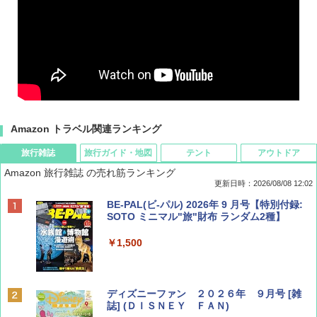
Amazon トラベル関連ランキング
旅行雑誌
旅行ガイド・地図
テント
アウトドア
Amazon 旅行雑誌 の売れ筋ランキング
更新日時：2026/08/08 12:02
BE-PAL(ビ-パル) 2026年 9 月号【特別付録:
SOTO ミニマル"旅"財布 ランダム2種】
￥1,500
ディズニーファン ２０２６年 ９月号 [雑
誌] (ＤＩＳＮＥＹ ＦＡＮ)