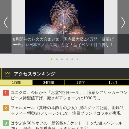
8月開催の花火大会まとめ。国内最大級2.4万発「幕張ビ
ーチ」や日本三大「長岡」など大型イベント目白押し！
●
●
●
●
●
●
アクセスランキング
1時間
24時間
1週間
1カ月
ユニクロ、今日から「お盆特別セール」。涼感シアサッカーワン
ピース待望値下げ、撥水ギアショーツは1990円に
フェルメール《真珠の耳飾りの少女》展のグッズ公開。図録/ミ
ッフィー/葬送のフリーレンほか、注目ブランドコラボが実現
はやぶさ50％オフの「新幹線eチケット（トクだ値スペシャル
28）」発売。秋冬乗車分、えきねっと限定