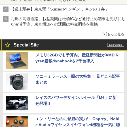
【週末駅弁】東京駅「Suicaのペンギン チキンのり弁」
九州の高速道路、お盆期間は松橋ICなど通行止め端末を先頭にし
た渋滞予測。東九州道への迂回は料金調整を実施
もっと見る
Special Site
メモリ32GBでも予算内。産経新聞社がAMD R
yzen搭載dynabookを2千台導入
ソニーミラーレス一眼の大特集！ 見どころ記事
まとめ
レイズのパワーデザインホイール「M6」に新
色登場!!
エントリーなのに脅威の実力!「Osprey」Nobl
e Audioワイヤレスイヤフォン4機種を一気に聴