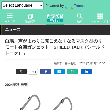
Powered by
Translate
トラベル Watch
旅のアイテム
旅行グッズ
マスク
カテゴリ
過去記事
検索
Impressサイト
ニュース
白鳩、声がまわりに聞こえなくなるマスク型のリ
モート会議ガジェット「SHIELD TALK（シールド
トーク）」
編集部：松本俊哉
2024年6月12日 13:30
リスト
2024年秋 発売