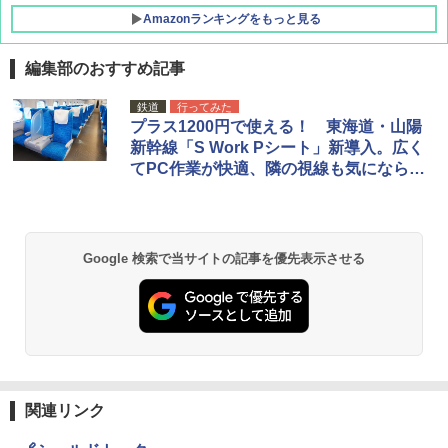
Amazonランキングをもっと見る
編集部のおすすめ記事
D40 地球の歩き方 チェンマイ タイ北部の魅
[キャンパーズコレクション 山善] ポップアッ
GRANDOOR ステンレス保冷剤 2個セット 2
鉄道
行ってみた
力的な町 2026～2027 地球の歩き方D アジア
プテント 傘みたいに広げて畳める パッとサ
026リニューアル 急速冷凍 空間倍増 衛生的
プラス1200円で使える！ 東海道・山陽
ッとサンシェード キューブ フルクローズ メ
コンパクト 保冷力長持ち
新幹線「S Work Pシート」新導入。広く
ッシュ 簡単設置 ワンタッチテント キャンプ
￥2,079
てPC作業が快適、隣の視線も気にならな
&ハイキング カーキ PATC-150(KH)
￥2,980
い
￥6,830
地球の歩き方 スター・ウォーズ
BUNDOK(バンドック)ソロ ドーム 1 EX BDK
-08EX カーキ ソロキャンプ ポリエステル フ
Google 検索で当サイトの記事を優先表示させる
PYKES PEAK (パイクスピーク) 着替えテン
レーム ドーム型 テント
￥2,695
ト プライバシー テント 【中が透けない】 1
人用 折りたたみ 防災グッズ 災害用トイレ ビ
￥14,800
ーチ ピクニック ポップアップテント 携帯 簡
易 トイレテント (ブラック)
僕が見た未来【完全版】
DEWEL パラソル 大型 ビーチ アウトドアパ
￥4,980
ラソル ガーデン サイトシート付 折りたたみ
￥0
防水 UVカット 4段階高さ調整 軽量 収納袋付
き
関連リンク
ENDLESS BASE 《めざましテレビで紹介》
テント ワンタッチ RENEW 幅200 2-3人用 43
￥6,459