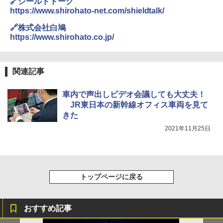
🔗シールドトーク
500002(88859)
https://www.shirohato-net.com/shieldtalk/
A09 地球の歩き方 イタリア 2026～2027 地
球の歩き方A ヨーロッパ
￥5,999
ポインターライト 強力 小型 緑色/赤色/青紫色
🔗株式会社白鳩
USB充電式 高精度 超長距離照射 長時間使用
https://www.shirohato.co.jp/
￥2,479
可能 安全ロック付き 高安全性 金属製耐久 コ
[キャンパーズコレクション 山善] 傘みたいに
ンパクト多機能設計 持ち運び便利 アウトド
広げるだけ パッとサッとテント ブラックコ
ア/オフィス/教育現場/展示会用 緑
ーティング フルクローズ メッシュ 3-4人用
関連記事
簡単設置 ポップアップテント エクルベージ
A26 地球の歩き方 チェコ ポーランド スロヴ
￥1,180
ュ(BC仕様) PATC-150B(EB)
ァキア 2026～2027 地球の歩き方A ヨーロッ
車内で声出しビデオ会議しても大丈夫！
パ
JR東日本の新幹線オフィス車両を見て
￥9,990
熊撃退スプレー 熊よけスプレー 熊スプレー
￥2,277
きた
【日本企業販売】超強力クマ対策スプレー 30
0ml（連続噴射30秒）110ml（連続噴射15
2021年11月25日
[キャンパーズコレクション 山善] 傘みたいに
秒）射程5～10m 安全ロック搭載 携帯収納袋
広げるだけ パッとサッとテント キューブワ
付き ヒグマ・イノシシ対策 自治体・教育機
イド ブラックコーティング フルクローズ メ
関の購入実績 登山・キャンプ・アウトドア・
ッシュ 4人用 簡単設置 ポップアップテント P
防災用品 長期保存可能 緊急時用 日本国内発
ATCW-150B エクルベージュ
送
トップページに戻る
￥-
￥3,680
おすすめ記事