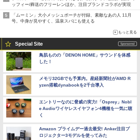
ッフィー/葬送のフリーレンほか、注目ブランドコラボが実現
「ムーミン」大小メッシュポーチが付録、素敵なあの人 11月
号。中身が見やすく、温泉スパにも使える
もっと見る
Special Site
鳥肌ものの「DENON HOME」サウンドを体感
した！
メモリ32GBでも予算内。産経新聞社がAMD R
yzen搭載dynabookを2千台導入
エントリーなのに脅威の実力!「Osprey」Nobl
e Audioワイヤレスイヤフォン4機種を一気に聴
く
Amazon プライムデー過去最安! Anker注目プ
ロジェクター3モデルを使ってみた