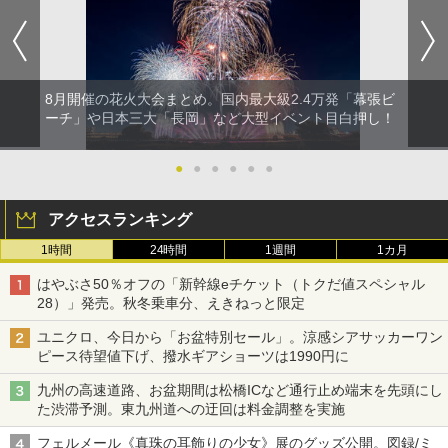
8月開催の花火大会まとめ。国内最大級2.4万発「幕張ビ
ーチ」や日本三大「長岡」など大型イベント目白押し！
●
●
●
●
●
●
アクセスランキング
1時間
24時間
1週間
1カ月
はやぶさ50％オフの「新幹線eチケット（トクだ値スペシャル
28）」発売。秋冬乗車分、えきねっと限定
ユニクロ、今日から「お盆特別セール」。涼感シアサッカーワン
ピース待望値下げ、撥水ギアショーツは1990円に
九州の高速道路、お盆期間は松橋ICなど通行止め端末を先頭にし
た渋滞予測。東九州道への迂回は料金調整を実施
フェルメール《真珠の耳飾りの少女》展のグッズ公開。図録/ミ