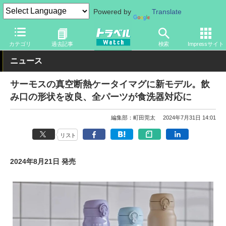
Powered by
Translate
トラベル Watch
旅のアイテム
旅行グッズ
生活雑貨
カテゴリ
過去記事
検索
Impressサイト
ニュース
サーモスの真空断熱ケータイマグに新モデル。飲
み口の形状を改良、全パーツが食洗器対応に
編集部：町田莞太
2024年7月31日 14:01
リスト
2024年8月21日 発売